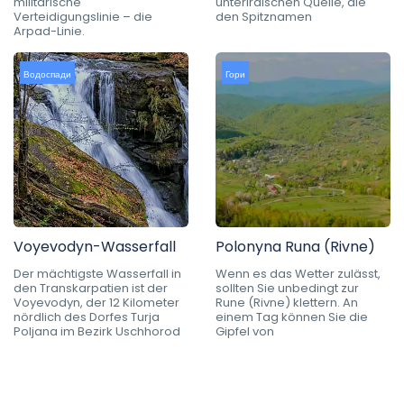
militärische
unterirdischen Quelle, die
Verteidigungslinie – die
den Spitznamen
Arpad-Linie.
Водоспади
Гори
Voyevodyn-Wasserfall
Polonyna Runa (Rivne)
Der mächtigste Wasserfall in
Wenn es das Wetter zulässt,
den Transkarpatien ist der
sollten Sie unbedingt zur
Voyevodyn, der 12 Kilometer
Rune (Rivne) klettern. An
nördlich des Dorfes Turja
einem Tag können Sie die
Poljana im Bezirk Uschhorod
Gipfel von