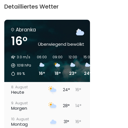
Detailliertes Wetter
Abranka
16°
Überwiegend bewölkt
3.0 m/s
06:00
09:00
12:00
15:00
18:00
21:00
1018
hPa
16°
18°
23°
24°
23°
18°
89
%
8. August
24°
16°
Heute
9. August
28°
14°
Morgen
10. August
31°
16°
Montag