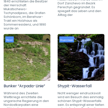
1840 errichteten die Besitzer
Dorf Zarichevo im Bezirk
der Herrschaft
Perechyn gegründet. Es
Mukatschewo-
spiegelt das Leben und den
Tschynadijewo, die Grafen
Alltag der
Schönborn, im Berehvar-
Trakt ein Holzhaus als
Sommerresidenz, und 1890
wurde an
Музеї
Водоспади
Bunker “Arpada-Linie”
Shypit-Wasserfall
Während des Zweiten
Nicht weniger eindrucksvoll
Weltkriegs errichtete die
wird ein Besuch des einmalig
ungarische Regierung in den
schönen Shypit-Wasserfalls
Nordostkarpaten eine
sein. Es entspringt einer tiefen