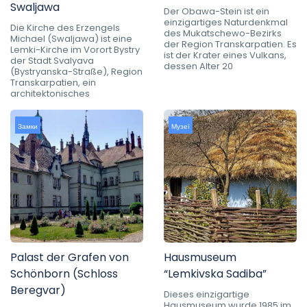
Swaljawa
Der Obawa-Stein ist ein
einzigartiges Naturdenkmal
Die Kirche des Erzengels
des Mukatschewo-Bezirks
Michael (Swaljawa) ist eine
der Region Transkarpatien. Es
Lemki-Kirche im Vorort Bystry
ist der Krater eines Vulkans,
der Stadt Svalyava
dessen Alter 20
(Bystryanska-Straße), Region
Transkarpatien, ein
architektonisches
Замки
Музеї
Palast der Grafen von
Hausmuseum
Schönborn (Schloss
“Lemkivska Sadiba”
Beregvar)
Dieses einzigartige
Hausmuseum wurde 1985 im