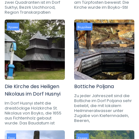
zwei Quadranten ist im Dorf
am Türpfosten beweist. Die
Sukhyi, Bezirk Uschhorod,
Kirche wurde im Boyko-Stil
Region Transkarpatien
Храми
Водойми
Die Kirche des Heiligen
Bottiche Poljana
Nikolaus im Dorf Husnyi
Zu jeder Jahreszeit sind die
Bottiche im Dorf Poljana sehr
Im Dorf Husnyi steht die
beliebt, die mit lokalem
dreistöckige Holzkirche St.
Heilmineralwasser unter
Nikolaus von Boyko, die 1655
Zugabe von Kiefernnadeln,
aus Fichtenholz gebaut
Beeren,
wurde. Das Baudatum ist
Гори
Храми