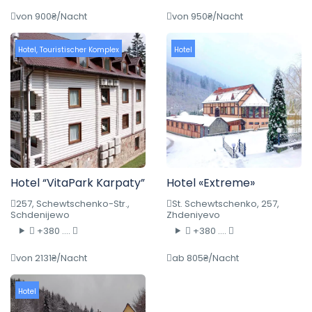
von 900₴/Nacht
von 950₴/Nacht
Hotel
,
Touristischer Komplex
Hotel
Hotel “VitaPark Karpaty”
Hotel «Extreme»
257, Schewtschenko-Str.,
St. Schewtschenko, 257,
Schdenijewo
Zhdeniyevo
+380 ....
+380 ....
von 2131₴/Nacht
ab 805₴/Nacht
Hotel