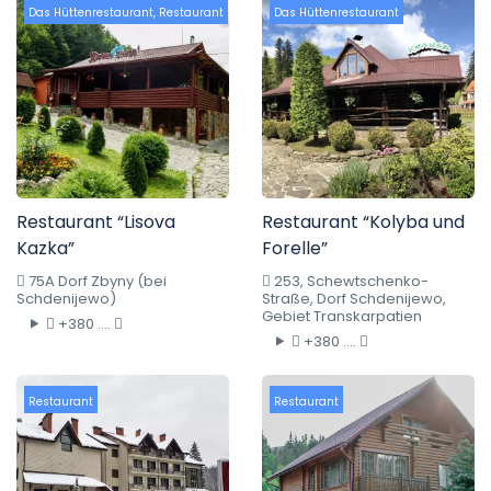
Das Hüttenrestaurant
,
Restaurant
Das Hüttenrestaurant
Restaurant “Lisova
Restaurant “Kolyba und
Kazka”
Forelle”
75A Dorf Zbyny (bei
253, Schewtschenko-
Schdenijewo)
Straße, Dorf Schdenijewo,
Gebiet Transkarpatien
+380 ....
+380 ....
Restaurant
Restaurant