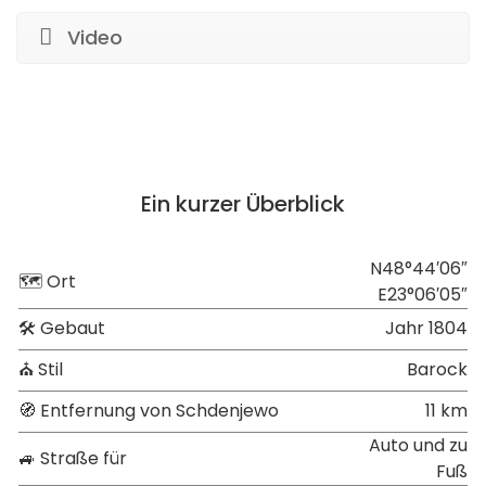
Video
Ein kurzer Überblick
N48°44′06″
🗺 Ort
E23°06′05″
🛠 Gebaut
Jahr 1804
⛪ Stil
Barock
🧭 Entfernung von Schdenjewo
11 km
Auto und zu
🚙 Straße für
Fuß