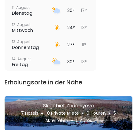
11. August
30°
17°
Dienstag
12. August
24°
13°
Mittwoch
13. August
27°
11°
Donnerstag
14. August
30°
13°
Freitag
Erholungsorte in der Nähe
Skigebiet Zhdeniyevo
7 Hotels
0 Private Miete
0 Touren
5
Aktivitäten
0 Autos