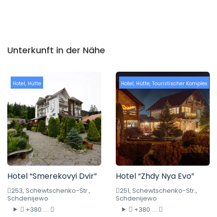
Unterkunft in der Nähe
Hotel
,
Hütte
Hotel
,
Hütte
,
Touristischer Komplex
Hotel “Smerekovyi Dvir”
Hotel “Zhdy Nya Evo”
253, Schewtschenko-Str.,
251, Schewtschenko-Str.,
Schdenijewo
Schdenijewo
+380 ....
+380 ....