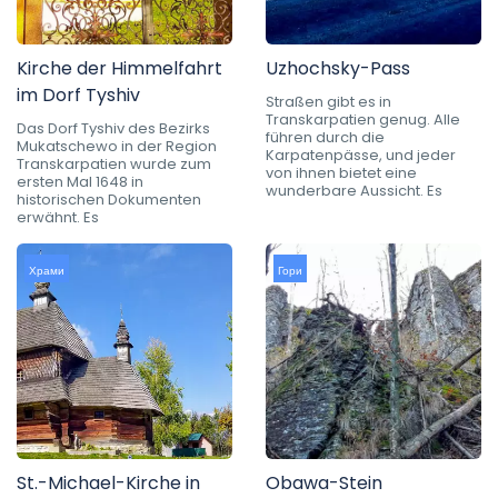
Kirche der Himmelfahrt
Uzhochsky-Pass
im Dorf Tyshiv
Straßen gibt es in
Transkarpatien genug. Alle
Das Dorf Tyshiv des Bezirks
führen durch die
Mukatschewo in der Region
Karpatenpässe, und jeder
Transkarpatien wurde zum
von ihnen bietet eine
ersten Mal 1648 in
wunderbare Aussicht. Es
historischen Dokumenten
erwähnt. Es
Храми
Гори
St.-Michael-Kirche in
Obawa-Stein