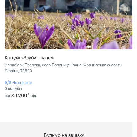
Котедж «Зруб» з чаном
присілок Прелуки, село Поляниця, Івано-Франківська область,
Україна, 78593
0/5 Не оцінено
0 відгуків
₴ 1 200
від
/ ніч
Будьмо на зв’язку