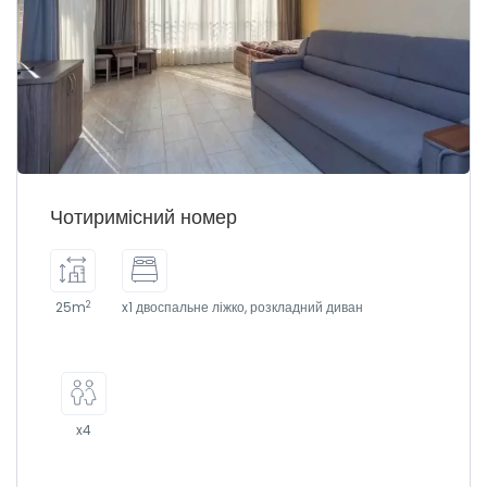
Чотиримісний номер
2
25m
x1 двоспальне ліжко, розкладний диван
x4