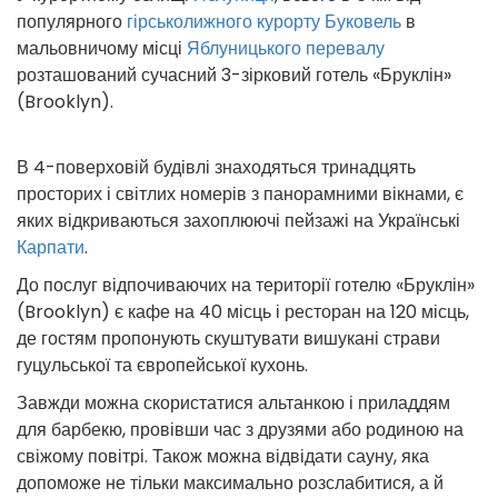
популярного
гірськолижного курорту Буковель
в
мальовничому місці
Яблуницького перевалу
розташований сучасний 3-зірковий готель «Бруклін»
(Brooklyn).
В 4-поверховій будівлі знаходяться тринадцять
просторих і світлих номерів з панорамними вікнами, є
яких відкриваються захоплюючі пейзажі на Українські
Карпати
.
До послуг відпочиваючих на території готелю «Бруклін»
(Brooklyn) є кафе на 40 місць і ресторан на 120 місць,
де гостям пропонують скуштувати вишукані страви
гуцульської та європейської кухонь.
Завжди можна скористатися альтанкою і приладдям
для барбекю, провівши час з друзями або родиною на
свіжому повітрі. Також можна відвідати сауну, яка
допоможе не тільки максимально розслабитися, а й