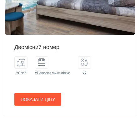
Двомісний номер
2
20m
x1 двоспальне ліжко
x2
ПОКАЗАТИ ЦІНУ