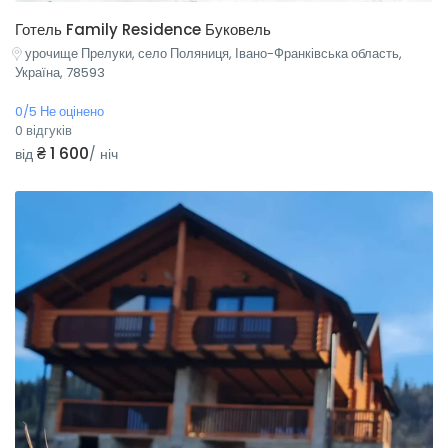
Готель Family Residence Буковель
урочище Прелуки, село Поляниця, Івано-Франківська область,
Україна, 78593
0/5 Не оцінено
0 відгуків
₴ 1 600
від
/ ніч