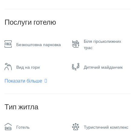
Послуги готелю
Біля гірськолижних
Безкоштовна парковка
трас
Вид на гори
Дитячий майданчик
Показати більше
Інтернет - Wifi
Кімната для куріння
Тип житла
Кондиціонер
Конференц-зал
Готель
Туристичний комплекс
Курити заборонено
Обігрівач