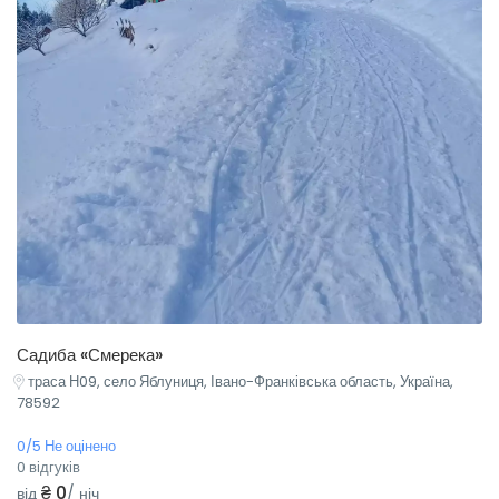
Садиба «Смерека»
траса Н09, село Яблуниця, Івано-Франківська область, Україна,
78592
0/5 Не оцінено
0 відгуків
₴ 0
від
/ ніч