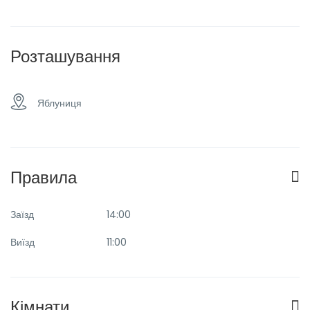
Паркінг
Плоский телевізор
Розташування
Ресторан
Сімейні номери
Яблуниця
Сніданок
Спа & сауна
Правила
Таксі та трансфер
Заїзд
14:00
Виїзд
11:00
Кімнати