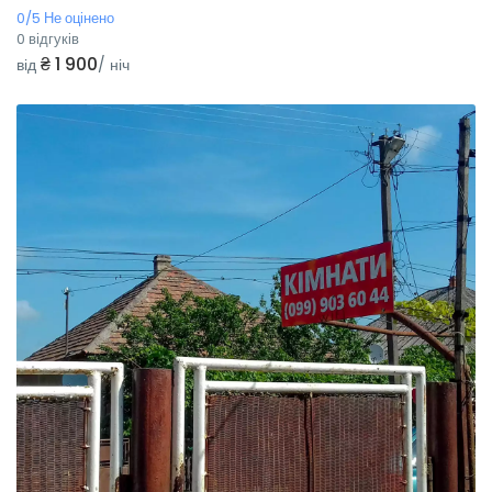
0/5 Не оцінено
0 відгуків
₴ 1 900
від
/ ніч