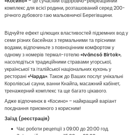
«Косино»
– це сучасний оздоровчо-рекреаційний
комплекс для всієї родини, розташований серед 200-
річного дубового гаю мальовничої Берегівщини.
Відчуйте ефект цілющих властивостей підземних вод у
семи різних басейнах з термальними та прісними
водами, відпочиньте з повноцінним комфортом у
одному з номерів термал-готелю
«Iváncsó Birtok»
,
насолодіться традиційними стравами угорської,
української та італійської національних кухонь у
ресторані
«Чарда»
. Також до Ваших послуг унікальні
Королівські сауни, ванни Кнайпа, масажний кабінет,
тренажерний комплекс та ще багато цікавого.
Адже відпочинок в «Косино» – найкращий варіант
поєднання приємного з корисним!
Заїзд (реєстрація)
Час роботи рецепції з 09:00 до 20:00 год.