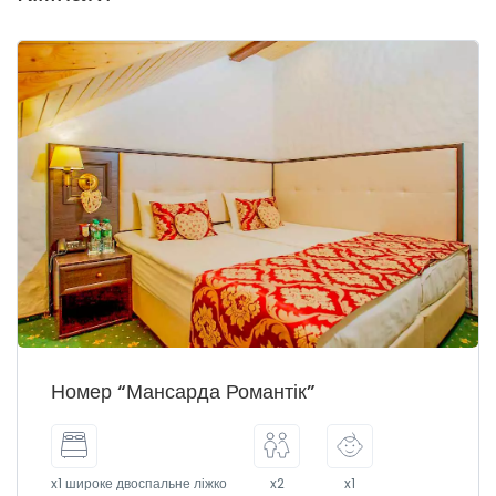
Номер “Мансарда Романтік”
x1 широке двоспальне ліжко
x2
x1