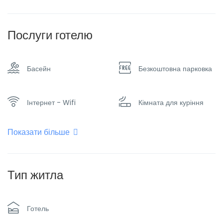
Послуги готелю
Басейн
Безкоштовна парковка
Інтернет - Wifi
Кімната для куріння
Показати більше
Кондиціонер
Плоский телевізор
Ресторан
Сімейні номери
Тип житла
Сніданок
Спа & сауна
Готель