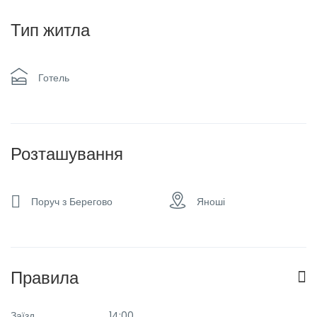
Пральна машина та
Тип житла
Ресторан
сушарка
Готель
Сімейні номери
Спа & сауна
Фітнес-центр
Розташування
Поруч з Берегово
Яноші
Правила
Заїзд
14:00