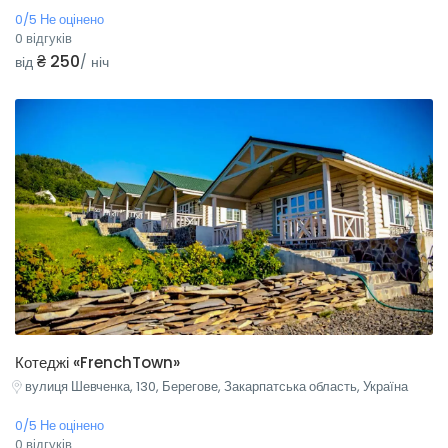
0/5 Не оцінено
0 відгуків
₴ 250
від
/ ніч
Котеджі «FrenchTown»
вулиця Шевченка, 130, Берегове, Закарпатська область, Україна
0/5 Не оцінено
0 відгуків