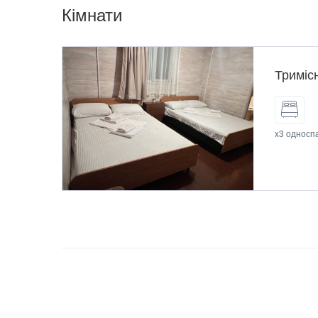
Кімнати
Триміс
x3 односпа