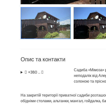
Опис та контакти
Садиба «Мімоза» 
+380 …
неподалік від Алер
солоною та прісн
На закритій території приватної садиби розташ
обідніми столами, альтанки, мангал, гойдалка, ба