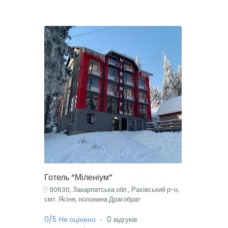
Готель “Міленіум”
90630, Закарпатська обл., Рахівський р-н,
смт. Ясіня, полонина Драгобрат
0/5 Не оцінено
0 відгуків