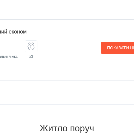
ний економ
ПОКАЗАТИ Ц
льні ліжка
x3
Житло поруч