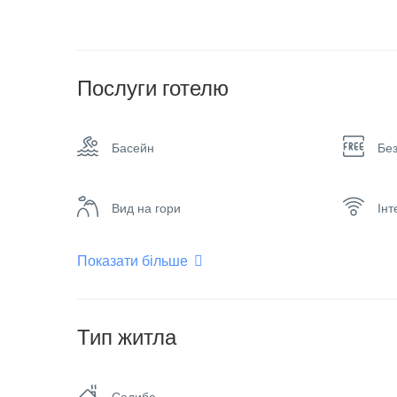
Послуги готелю
Басейн
Бе
Вид на гори
Інт
Показати більше
Обігрівач
Пар
Сімейні номери
Тип житла
Садиба