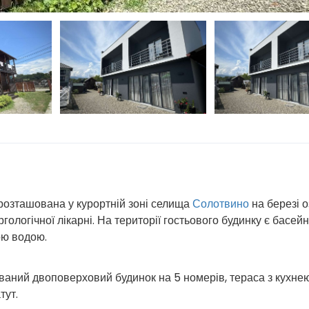
розташована у курортній зоні селища
Солотвино
на березі 
гологічної лікарні. На території гостьового будинку є басейн
ою водою.
ований двоповерховий будинок на 5 номерів, тераса з кухне
тут.