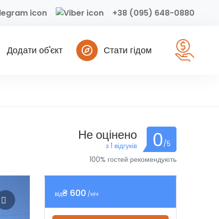
+38 (095) 648-0880
Додати об'єкт
Стати гідом
Не оцінено
0
/5
з 1 відгуків
100% гостей рекомендують
₴ 600
від
/ніч