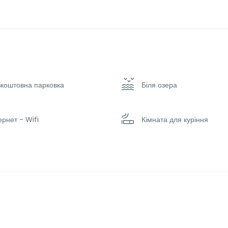
зкоштовна парковка
Біля озера
ернет - Wifi
Кімната для куріння
кінг
Плоский телевізор