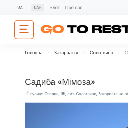
Блог
Про нас
UA
UAH
Головна
Закарпаття
Солотвино
С
Садиба «Мімоза»
вулиця Озерна, 95, смт. Солотвино, Закарпатська о