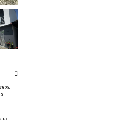
озера
 з
ю та