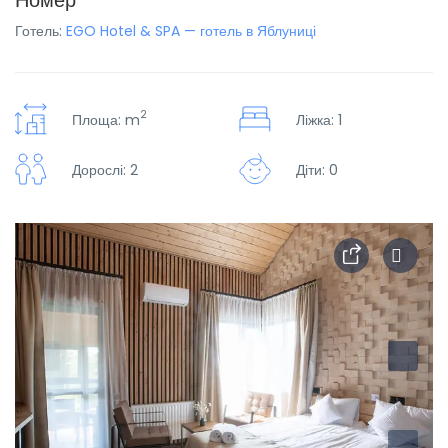
Номер
Готель:
EGO Hotel & SPA — готель в Яблуниці
2
Площа: m
Ліжка: 1
Дорослі: 2
Діти: 0