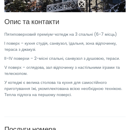
Опис та контакти
Пятиповерховий преміум-котедж на 3 спальні (6-7 місць)
I поверх – кухня студія, санвузол, їдальня, зона відпочинку,
тераса з джакузі.
IІ-ІV поверхи – 2-місні спальні, санвузол з душовою, тераси.
V поверх – оглядова, зал відпочинку з настільними іграми та
телескопом.
У котеджі є велика столова та кухня для самостійного
приготування їжі, укомплектована всією необхідною технікою.
Тепла підлога на першому поверсі.
Послуги номера