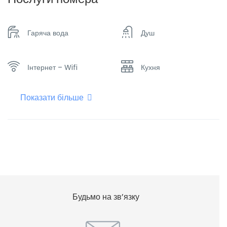
Гаряча вода
Душ
Інтернет – Wifi
Кухня
Показати більше
Набір посуду
Опалення
Холодильник
Будьмо на зв’язку