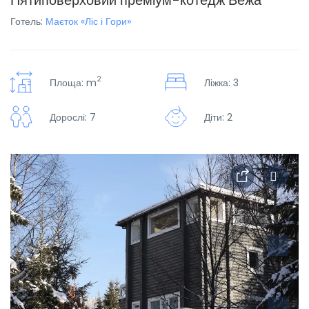
Пятиповерховий преміум-котедж Вежа
Готель:
Маєток «Ліс і Гори»
2
Площа: m
Ліжка: 3
Дорослі: 7
Діти: 2