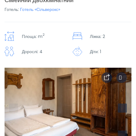
Сімейний двохкімнатний
Готель:
Готель «Сільверокс»
2
Площа: m
Ліжка: 2
Дорослі: 4
Діти: 1