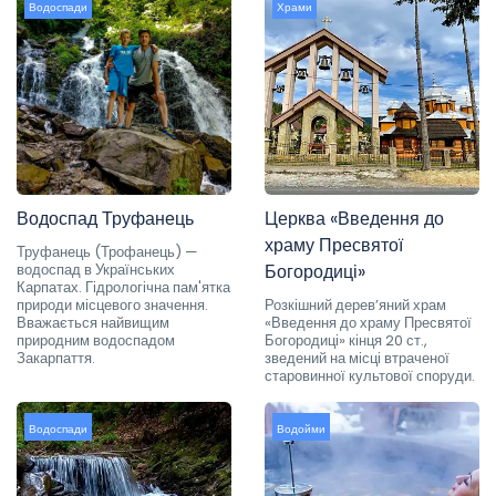
Водоспади
Храми
Водоспад Труфанець
Церква «Введення до
храму Пресвятої
Труфанець (Трофанець) —
водоспад в Українських
Богородиці»
Карпатах. Гідрологічна пам'ятка
природи місцевого значення.
Розкішний дерев’яний храм
Вважається найвищим
«Введення до храму Пресвятої
природним водоспадом
Богородиці» кінця 20 ст.,
Закарпаття.
зведений на місці втраченої
старовинної культової споруди.
Водоспади
Водойми