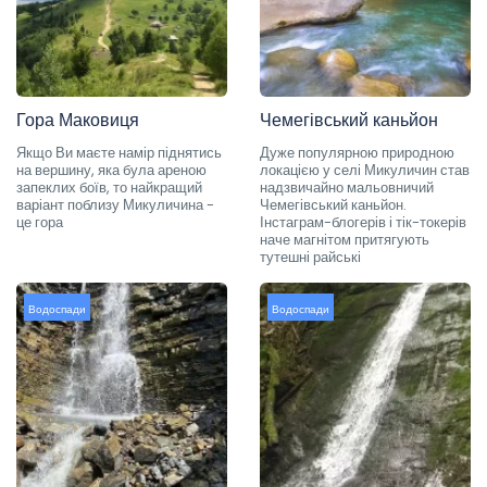
Гора Маковиця
Чемегівський каньйон
Якщо Ви маєте намір піднятись
Дуже популярною природною
на вершину, яка була ареною
локацією у селі Микуличин став
запеклих боїв, то найкращий
надзвичайно мальовничий
варіант поблизу Микуличина -
Чемегівський каньйон.
це гора
Інстаграм-блогерів і тік-токерів
наче магнітом притягують
тутешні райські
Водоспади
Водоспади