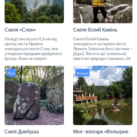
Скеля «Слон»
Скеля Білий Камінь
На відстані всього 5,5 км від
Скеля Білий Камінь
центру міста Яремче
знаходиться на окраїні міста
знаходиться скеля Слон, яка
Яремче (північна його частина -
утворена породами крейдяного
Дора). Висота цієї унікальної
фліша. Вони не покриті
пам’ятки природи становить 29
Гори
Зоопарк
Скелі Довбуша
Міні-зоопарк «Вольєрне