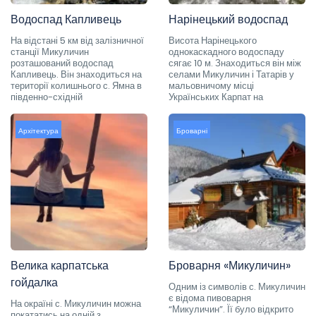
Водоспад Капливець
Нарінецький водоспад
На відстані 5 км від залізничної
Висота Нарінецького
станції Микуличин
однокаскадного водоспаду
розташований водоспад
сягає 10 м. Знаходиться він між
Капливець. Він знаходиться на
селами Микуличин і Татарів у
території колишнього с. Ямна в
мальовничому місці
південно-східній
Українських Карпат на
Архітектура
Броварні
Велика карпатська
Броварня «Микуличин»
гойдалка
Одним із символів с. Микуличин
є відома пивоварня
На окраїні с. Микуличин можна
“Микуличин”. Її було відкрито
покататись на одній з