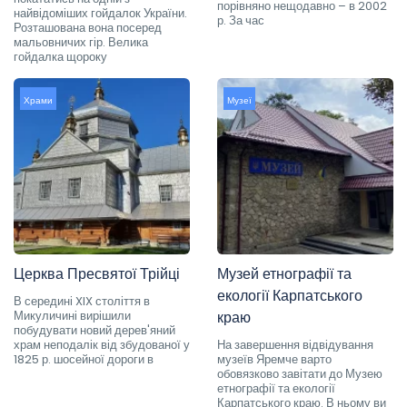
порівняно нещодавно – в 2002
найвідоміших гойдалок України.
р. За час
Розташована вона посеред
мальовничих гір. Велика
гойдалка щороку
Храми
Музеї
Церква Пресвятої Трійці
Музей етнографії та
екології Карпатського
В середині XIX століття в
Микуличині вирішили
краю
побудувати новий дерев'яний
храм неподалік від збудованої у
На завершення відвідування
1825 р. шосейної дороги в
музеїв Яремче варто
обовязково завітати до Музею
етнографії та екології
Карпатського краю. В ньому ви