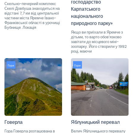
господарство
Скельно-печерний комплекс
Скелі Довбуша знаходиться на
Карпатського
відстані 7,7 км від центральної
національного
частини міста Яремче Івано-
Франківської області в урочищі
природного парку»
Бубнище. Локація
Якщо ви приїхали в Яремче з
дітьми, то варто обов’язково
завітати до місцевого міні-
зоопарку. Його створили у 1992
році, маючи
Гори
Гори
Говерла
Яблуницький перевал
Гора Говерла розташована в
Велич Яблуницького перевалу