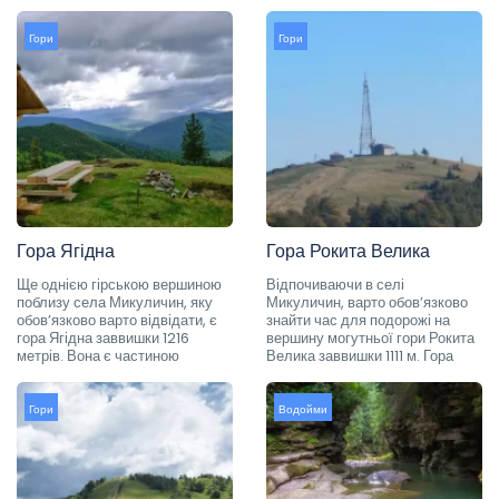
Гори
Гори
Гора Ягідна
Гора Рокита Велика
Ще однією гірською вершиною
Відпочиваючи в селі
поблизу села Микуличин, яку
Микуличин, варто обов’язково
обов’язково варто відвідати, є
знайти час для подорожі на
гора Ягідна заввишки 1216
вершину могутньої гори Рокита
метрів. Вона є частиною
Велика заввишки 1111 м. Гора
Гори
Водойми