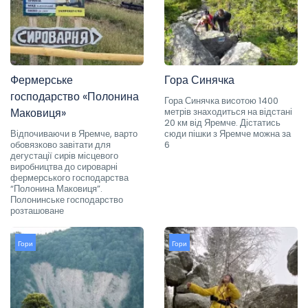
Фермерське
Гора Синячка
господарство «Полонина
Гора Синячка висотою 1400
Маковиця»
метрів знаходиться на відстані
20 км від Яремче. Дістатись
Відпочиваючи в Яремче, варто
сюди пішки з Яремче можна за
обовязково завітати для
6
дегустації сирів місцевого
виробництва до сироварні
фермерського господарства
“Полонина Маковиця”.
Полонинське господарство
розташоване
Гори
Гори