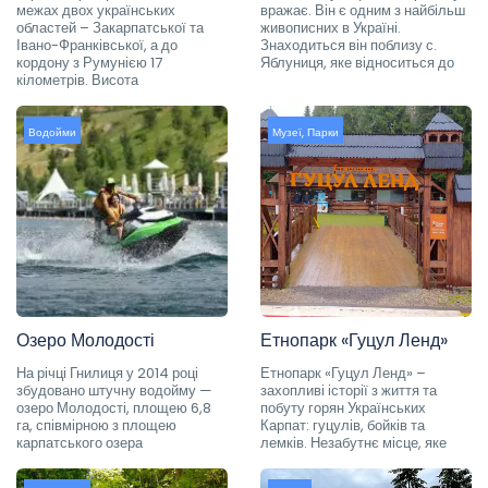
межах двох українських
вражає. Він є одним з найбільш
областей – Закарпатської та
живописних в Україні.
Івано-Франківської, а до
Знаходиться він поблизу с.
кордону з Румунією 17
Яблуниця, яке відноситься до
кілометрів. Висота
Водойми
Музеї
,
Парки
Озеро Молодості
Етнопарк «Гуцул Ленд»
На річці Гнилиця у 2014 році
Етнопарк «Гуцул Ленд» –
збудовано штучну водойму —
захопливі історії з життя та
озеро Молодості, площею 6,8
побуту горян Українських
га, співмірною з площею
Карпат: гуцулів, бойків та
карпатського озера
лемків. Незабутнє місце, яке