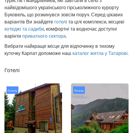
туристів і мандрівників, які завітали в село з
найвідомішого українського гірськолижного курорту
Буковель, що розкинувся зовсім поруч. Серед цікавих
варіантів Ви знайдете
готелі
та цілі комплекси, місцеві
котеджі та садиби
, комфортні та водночас доступні
варінти
приватного сектора
.
Вибрати найкраще місце для відпочинку в тихому
куточку Карпат допоможе наш
каталог житла у Татарові
.
Готелі
Готель
Готель