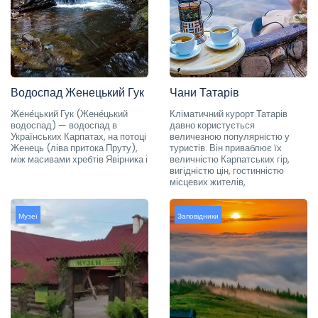
Водоспад Женецький Гук
Чани Татарів
Жене́цький Гук (Жене́цький
Кліматичний курорт Татарів
водоспад) — водоспад в
давно користується
Українських Карпатах, на потоці
величезною популярністю у
Женець (ліва притока Пруту),
туристів. Він приваблює їх
між масивами хребтів Явірника і
величністю Карпатських гір,
вигідністю цін, гостинністю
місцевих жителів,
Музеї
Заповідники