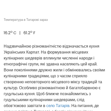
Температура в Татарові зараз
o
o
16.2
C | 61.2
F
Надзвичайною різноманітністю відзначається кухня
Українських Карпат. На формування місцевих
кулінарних шедеврів вплинули численні народи і
етнографічні групи, які здавна населяють цей край.
Вони поколіннями дружно жили і обмінювались своїми
кулінарними традиціями, що з часом сприяло
створенню неповторного місцевого міксу традицій та
культур. Особливо різноманітною й багатобарвною є
гуцульська кухня. Щоб ближче познайомитись з
гуцульськими кулінарними шедеврами, слід
обов’язково завітати в
село Татарів
. На питання, де