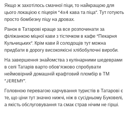
Якщо ж захотілось смачної піци, то найкращою для
цього локацією є піцерія “4х4 кава та піца”. Тут готують
просто бомбезну піцу на дровах.
Ранок в Татарові краще за все розпочинати за
філіжанкою міцної кави з тістечком в кафе “Пекарня
Кульчицьких”. Крім кави й солодощів тут можна
придбати в дорогу високоякісні хлібобулочні вироби.
На завершення знайомства з кулінарними шедеврами
в селі Татарів варто обов’язково спробувати
неймовірний домашній крафтовий пломбір в ТМ
“JEREMY”.
Головною перевагою харчування туристів в Татарові є
те, що ціни тут значно нижчі, ніж в сусідньому Буковелі,
а якість обслуговування та смак страв нічим не гірші.