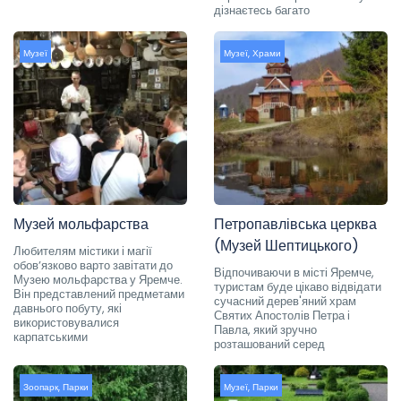
дізнаєтесь багато
Музеї
Музеї
,
Храми
Музей мольфарства
Петропавлівська церква
(Музей Шептицького)
Любителям містики і магії
обов’язково варто завітати до
Відпочиваючи в місті Яремче,
Музею мольфарства у Яремче.
туристам буде цікаво відвідати
Він представлений предметами
сучасний дерев'яний храм
давнього побуту, які
Святих Апостолів Петра і
використовувалися
Павла, який зручно
карпатськими
розташований серед
Зоопарк
,
Парки
Музеї
,
Парки