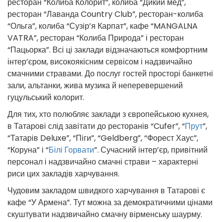
ресторан “Колиба Колорит”, колиба “Дикий мед”,
ресторан “Лаванда Country Club”, ресторан-колиба
“Ольга”, колиба “Сузір’я Карпат”, кафе “MANGALNA
VATRA”, ресторан “Колиба Природа” і ресторан
“Пацьорка”. Всі ці заклади відзначаються комфортним
інтер’єром, високоякісним сервісом і надзвичайно
смачними стравами. До послуг гостей просторі банкетні
зали, альтанки, жива музика й неперевершений
гуцульський колорит.
Для тих, хто полюбляє заклади з європейською кухнея,
в Татарові слід завітати до ресторанів “Cufer”, “
Прут
”,
“Татарів Deluxe”, “Піги”, “Geldberg”, “Форест Хаус”,
“Коруна” і “
Білі Горвати
”. Сучасний інтер’єр, привітний
персонал і надзвичайно смачні страви – характерні
риси цих закладів харчування.
Чудовим закладом швидкого харчування в Татарові є
кафе “У Армена”. Тут можна за демократичними цінами
скуштувати надзвичайно смачну вірменську шаурму.