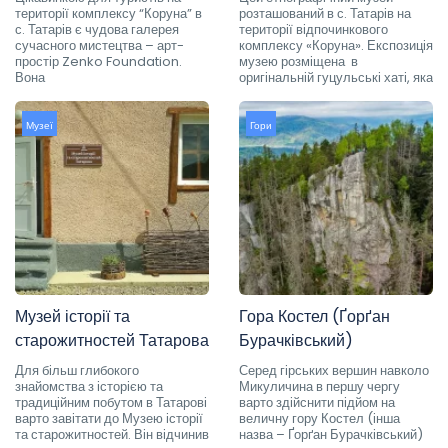
території комплексу “Коруна” в
розташований в с. Татарів на
с. Татарів є чудова галерея
території відпочинкового
сучасного мистецтва – арт-
комплексу «Коруна». Експозиція
простір Zenko Foundation.
музею розміщена в
Вона
оригінальній гуцульські хаті, яка
Музеї
Гори
Музей історії та
Гора Костел (Ґорґан
старожитностей Татарова
Бурачківський)
Для більш глибокого
Серед гірських вершин навколо
знайомства з історією та
Микуличина в першу чергу
традиційним побутом в Татарові
варто здійснити підйом на
варто завітати до Музею історії
величну гору Костел (інша
та старожитностей. Він відчинив
назва – Ґорґан Бурачківський)