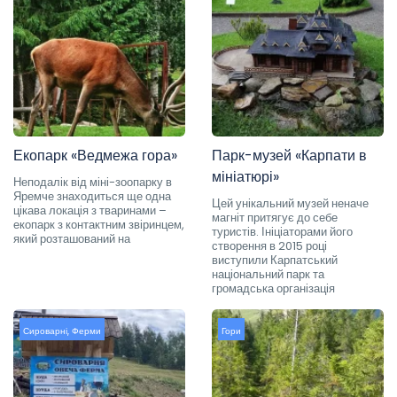
Екопарк «Ведмежа гора»
Парк-музей «Карпати в
мініатюрі»
Неподалік від міні-зоопарку в
Яремче знаходиться ще одна
Цей унікальний музей неначе
цікава локація з тваринами –
магніт притягує до себе
екопарк з контактним звіринцем,
туристів. Ініціаторами його
який розташований на
створення в 2015 році
виступили Карпатський
національний парк та
громадська організація
Сироварні
,
Ферми
Гори