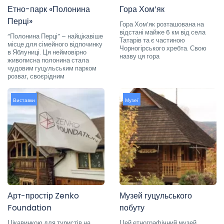
Етно-парк «Полонина
Гора Хом’як
Перці»
Гора Хом’як розташована на
відстані майже 6 км від села
“Полонина Перці” – найцікавіше
Татарів та є частиною
місце для сімейного відпочинку
Чорногірського хребта. Свою
в Яблуниці. Ця неймовірно
назву ця гора
живописна полонина стала
чудовим гуцульським парком
розваг, своєрідним
Виставки
Музеї
Арт-простір Zenko
Музей гуцульського
Foundation
побуту
Цікавинкою для туристів на
Цей етнографічний музей