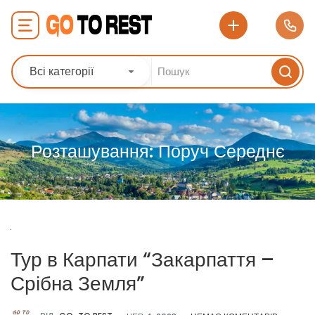
Всі категорії
Розташування:
Поруч Середнє
Тур в Карпати “Закарпаття –
Срібна Земля”