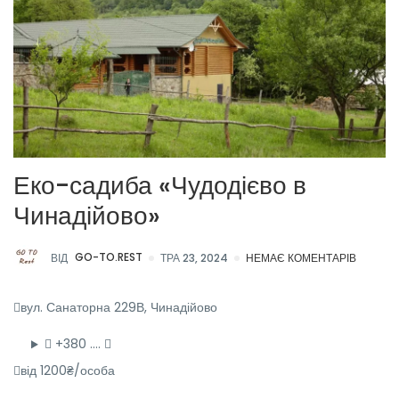
Еко-садиба «Чудодієво в
Чинадійово»
ВІД
GO-TO.REST
ТРА 23, 2024
НЕМАЄ КОМЕНТАРІВ
вул. Санаторна 229В, Чинадійово
+380 ….
від 1200₴/особа