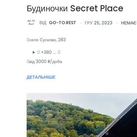
Будиночки Secret Place
ВІД
GO-TO.REST
ГРУ 25, 2023
НЕМАЄ
село Сусково, 283
+380 ….
від 3000 ₴/доба
ДЕТАЛЬНІШЕ