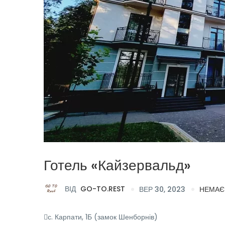
Готель «Кайзервальд»
ВІД
GO-TO.REST
ВЕР 30, 2023
НЕМАЄ
с. Карпати, 1Б (замок Шенборнів)