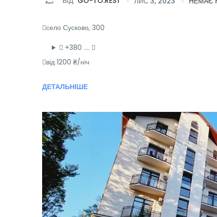
ВІД
GO-TO.REST
ЛИС 3, 2023
НЕМАЄ 
село Сусково, 300
+380 ….
від 1200 ₴/ніч
ДЕТАЛЬНІШЕ