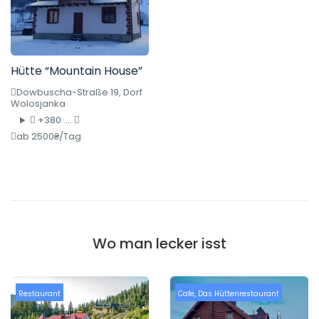
Hütte “Mountain House”
Dowbuscha-Straße 19, Dorf
Wolosjanka
+380 ....
ab 2500₴/Tag
Wo man lecker isst
Restaurant
Cafe
,
Das Hüttenrestaurant