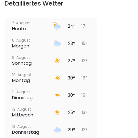
Detailliertes Wetter
7. August
24°
17°
Heute
8. August
23°
15°
Morgen
9. August
27°
12°
Sonntag
10. August
30°
16°
Montag
11. August
30°
19°
Dienstag
12. August
25°
13°
Mittwoch
13. August
29°
12°
Donnerstag