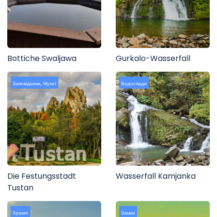
Bottiche Swaljawa
Gurkalo-Wasserfall
Заповідники
,
Музеї
Водоспади
Die Festungsstadt
Wasserfall Kamjanka
Tustan
Храми
Замки