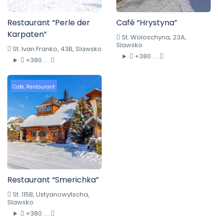
Restaurant “Perle der
Café “Hrystyna”
Karpaten”
St. Woloschyna, 23A,
Slawsko
St. Ivan Franko, 43B, Slawsko
+380 ....
+380 ....
Cafe
,
Restaurant
Restaurant “Smerichka”
St. 115B, Ustyanowytscha,
Slawsko
+380 ....