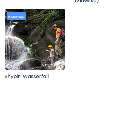
(Slawske)
Водоспади
Shypit-Wasserfall