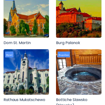
Dom St. Martin
Burg Palanok
Музеї
Водойми
Rathaus Mukatschewo
Bottiche Slawsko