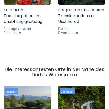
Tour nach
Bergtouren mit Jeeps in
Transkarpatien am
Transkarpatien aus
Unabhängigkeitstag
Uschhorod
2 Tage / 1 Nacht
9 Std.
Ab 2391 ₴
Von 7000 ₴
Die interessantesten Orte in der Nähe des
Dorfes Wolosjanka
Водойми
Водоспади