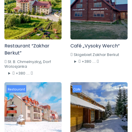
Restaurant “Zakhar
Café „Vysoky Werch“
Berkut”
Skigebiet Zakhar Berkut
+380 ....
St. B. Chmelnyzkyj, Dorf
Wolosjanka
+380 ....
Restaurant
Cafe