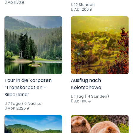
Ab 1100 ₴
12 Stunden
Ab 1200 ₴
Tour in die Karpaten
Ausflug nach
“Transkarpatien –
Kolotschawa
Silberland”
1 Tag (14 Stunden)
Ab 1100 ₴
7 Tage / 6 Nächte
Von 2225 ₴