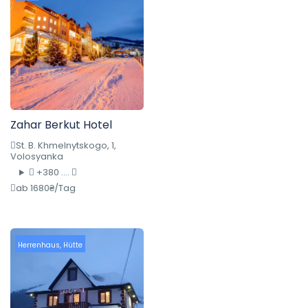
Zahar Berkut Hotel
St. B. Khmelnytskogo, 1,
Volosyanka
+380 ....
ab 1680₴/Tag
Herrenhaus
,
Hütte