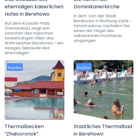
ehemaligen kaiserlichen
Dominikanerkirche
Hofes in Berehowo
In 3km. Von der Stadt
Berehowo in Richtung Vylok -
Auf dem Kossuth-Platz
Vynohradove, nachdem Sie
(Verbevtsia) zeigt sich
einen der Hügel des
zwischen den hübschen
vulkanischen Hochlands
zweistöckigen Villen das
umgangen
Wahrzeichen Berehowo - ein
riesiges Gebäude des
ehemaligen
Водойми
Водойми
Thermalbecken
Staatliches Thermalbad
“Zhaivoronok”
in Berehowo