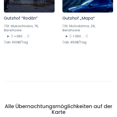
Gutshof “Rodán”
Gutshof „Mapa“
St. Mukachivska, 76,
St. Molodizhna, 29,
Berehowe
Berehowe
+380 ....
+380 ....
ab 400₴/Tag
ab 450₴/Tag
Alle Übernachtungsmöglichkeiten auf der
Karte