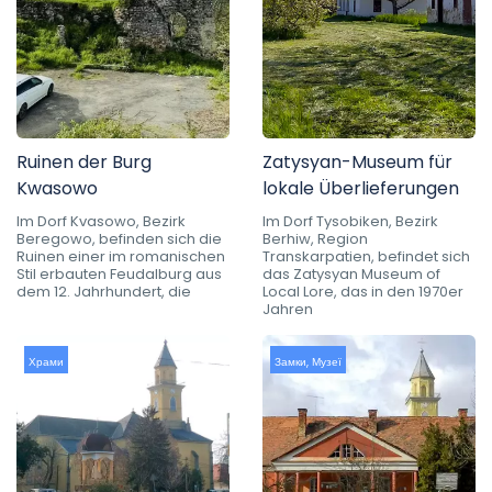
Ruinen der Burg
Zatysyan-Museum für
Kwasowo
lokale Überlieferungen
Im Dorf Kvasowo, Bezirk
Im Dorf Tysobiken, Bezirk
Beregowo, befinden sich die
Berhiw, Region
Ruinen einer im romanischen
Transkarpatien, befindet sich
Stil erbauten Feudalburg aus
das Zatysyan Museum of
dem 12. Jahrhundert, die
Local Lore, das in den 1970er
Jahren
Храми
Замки
,
Музеї