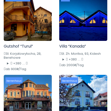
Gutshof “Turul”
Villa “Kanada”
St. Korjatowytscha, 2B,
St. Zh. Moritsa, 93, Kidesh
Berehowe
+380 ....
+380 ....
ab 2000₴/Tag
ab 900₴/Tag
Herrenhaus
Herrenhaus