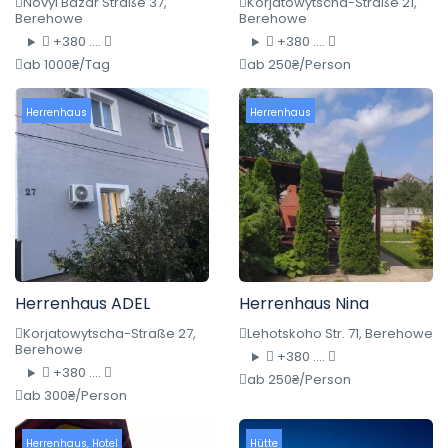
Novyi Bazar Straße 37,
Korjatowytscha-Straße 21,
Berehowe
Berehowe
+380 ....
+380 ....
ab 1000₴/Tag
ab 250₴/Person
Herrenhaus
Herrenhaus
Herrenhaus ADEL
Herrenhaus Nina
Korjatowytscha-Straße 27,
Lehotskoho Str. 71, Berehowe
Berehowe
+380 ....
+380 ....
ab 250₴/Person
ab 300₴/Person
Herrenhaus
,
Hotel
Hütte