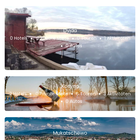
Dyjda
0 Hotels
0 Private Miete
0 Touren
1 Aktivitäten
0 Autos
Kosyno
2 Hotels
0 Private Miete
6 Touren
3 Aktivitäten
0 Autos
Mukatschewo