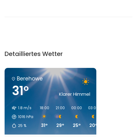
Detailliertes Wetter
Berehowe
31°
Klarer Himmel
1.8 m/s
18:00
21:00
00:00
03:00
06:00
09:00
1016
hPa
31°
29°
25°
20°
19°
24°
25
%