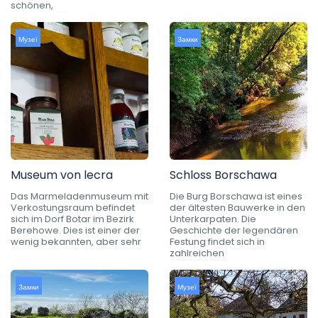
schönen,
Музеї
Замки
Museum von lecra
Schloss Borschawa
Das Marmeladenmuseum mit
Die Burg Borschawa ist eines
Verkostungsraum befindet
der ältesten Bauwerke in den
sich im Dorf Botar im Bezirk
Unterkarpaten. Die
Berehowe. Dies ist einer der
Geschichte der legendären
wenig bekannten, aber sehr
Festung findet sich in
zahlreichen
Замки
Музеї