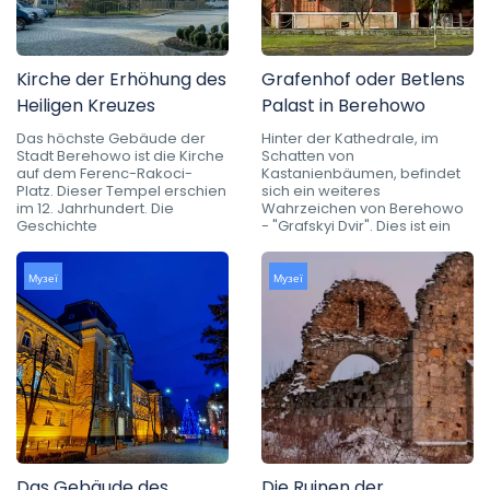
Kirche der Erhöhung des
Grafenhof oder Betlens
Heiligen Kreuzes
Palast in Berehowo
Das höchste Gebäude der
Hinter der Kathedrale, im
Stadt Berehowo ist die Kirche
Schatten von
auf dem Ferenc-Rakoci-
Kastanienbäumen, befindet
Platz. Dieser Tempel erschien
sich ein weiteres
im 12. Jahrhundert. Die
Wahrzeichen von Berehowo
Geschichte
- "Grafskyi Dvir". Dies ist ein
Музеї
Музеї
Das Gebäude des
Die Ruinen der