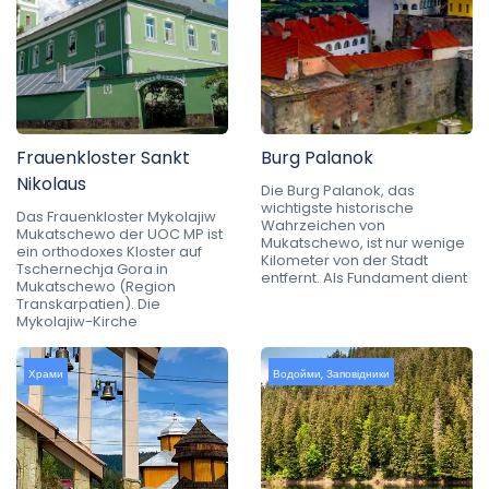
Frauenkloster Sankt
Burg Palanok
Nikolaus
Die Burg Palanok, das
wichtigste historische
Das Frauenkloster Mykolajiw
Wahrzeichen von
Mukatschewo der UOC MP ist
Mukatschewo, ist nur wenige
ein orthodoxes Kloster auf
Kilometer von der Stadt
Tschernechja Gora in
entfernt. Als Fundament dient
Mukatschewo (Region
Transkarpatien). Die
Mykolajiw-Kirche
Храми
Водойми
,
Заповідники