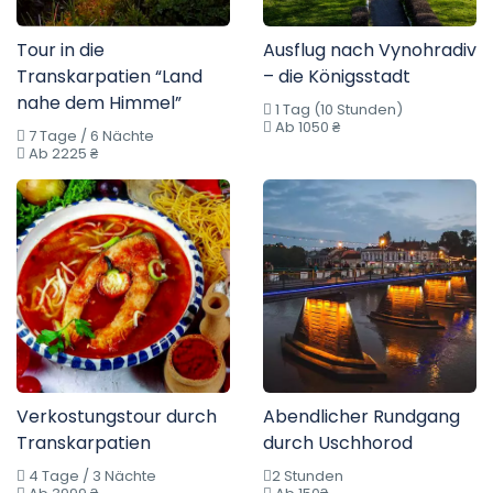
Tour in die
Ausflug nach Vynohradiv
Transkarpatien “Land
– die Königsstadt
nahe dem Himmel”
1 Tag (10 Stunden)
Ab 1050 ₴
7 Tage / 6 Nächte
Ab 2225 ₴
Verkostungstour durch
Abendlicher Rundgang
Transkarpatien
durch Uschhorod
4 Tage / 3 Nächte
2 Stunden