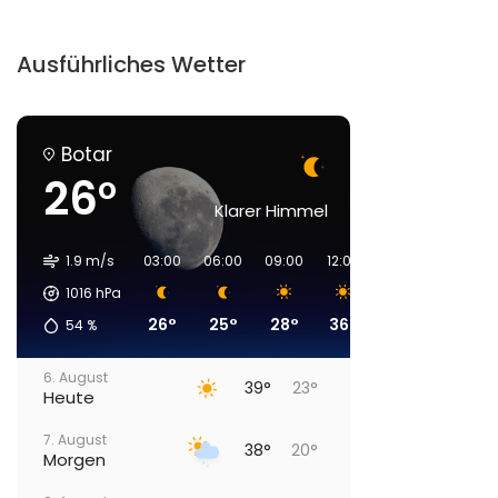
Ausführliches Wetter
Botar
26°
Klarer Himmel
1.9 m/s
03:00
06:00
09:00
12:00
15:00
18:00
1016
hPa
26°
25°
28°
36°
39°
39°
54
%
6. August
39°
23°
Heute
7. August
38°
20°
Morgen