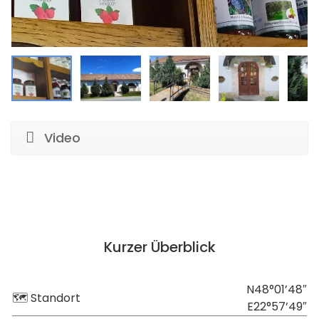
Video
Kurzer Überblick
N48°01’48″
🗺 Standort
E22°57’49″