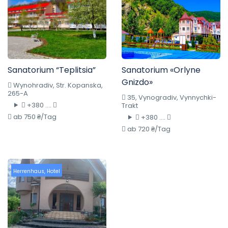
Sanatorium “Teplitsia”
Sanatorium «Orlyne
Gnizdo»
Wynohradiv, Str. Kopanska,
265-A
35, Vynogradiv, Vynnychki-
+380 ....
Trakt
ab 750 ₴/Tag
+380 ....
ab 720 ₴/Tag
Herrenhaus
,
Hotel