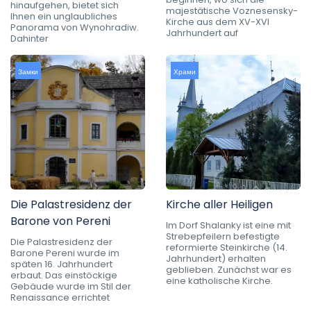
hinaufgehen, bietet sich
majestätische Voznesensky-
Ihnen ein unglaubliches
Kirche aus dem XV-XVI
Panorama von Wynohradiw.
Jahrhundert auf
Dahinter
Замки
Храми
Die Palastresidenz der
Kirche aller Heiligen
Barone von Pereni
Im Dorf Shalanky ist eine mit
Strebepfeilern befestigte
Die Palastresidenz der
reformierte Steinkirche (14.
Barone Pereni wurde im
Jahrhundert) erhalten
späten 16. Jahrhundert
geblieben. Zunächst war es
erbaut. Das einstöckige
eine katholische Kirche.
Gebäude wurde im Stil der
Renaissance errichtet