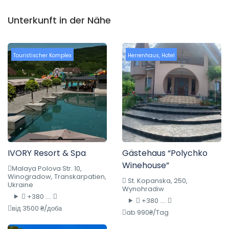
Unterkunft in der Nähe
Touristischer Komplex
Herrenhaus
,
Hotel
IVORY Resort & Spa
Gästehaus “Polychko
Winehouse”
Malaya Polova Str. 10,
Winogradow, Transkarpatien,
St. Kopanska, 250,
Ukraine
Wynohradiw
+380 ....
+380 ....
від 3500 ₴/доба
ab 990₴/Tag