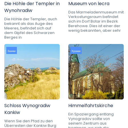
Die Höhle der Templer in
Museum von lecra
Wynohradiw
Das Marmeladenmuseum mit
Verkostungsraum befindet
Die Höhle der Templer, auch
sich im Dorf Botar im Bezirk
bekannt als das Auge des
Berehowe. Dies ist einer der
Meeres, befindet sich auf
wenig bekannten, aber sehr
dem Gipfel des Schwarzen
Berges in
Замки
Храми
Schloss Wynogradiw
Himmelfahrtskirche
Kankiw
Ein Spaziergang entlang
Vynogradov sollte von
Wenn Sie den Pfad zu den
seinem Zentrum aus
Überresten der Kankiw Burg
beginnen, wo sich die