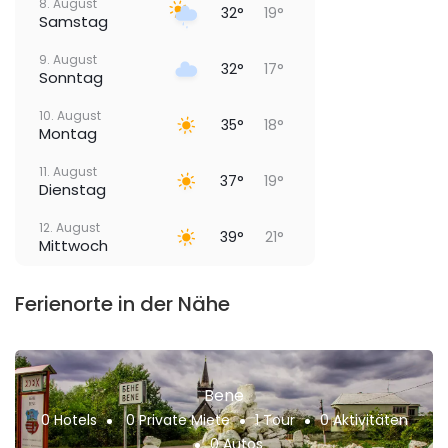
8. August
32°
19°
Samstag
9. August
32°
17°
Sonntag
10. August
35°
18°
Montag
11. August
37°
19°
Dienstag
12. August
39°
21°
Mittwoch
Ferienorte in der Nähe
Bene
0 Hotels
0 Private Miete
1 Tour
0 Aktivitäten
0 Autos