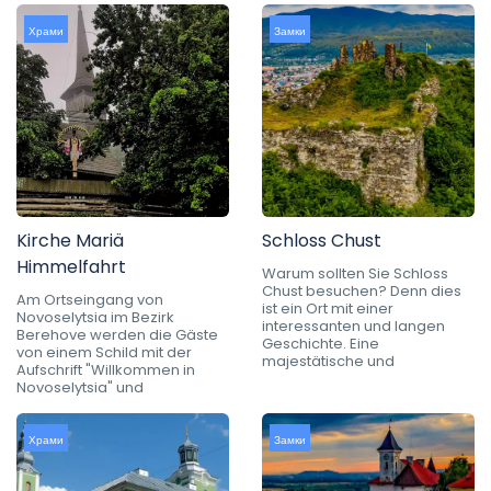
Храми
Замки
Kirche Mariä
Schloss Chust
Himmelfahrt
Warum sollten Sie Schloss
Chust besuchen? Denn dies
Am Ortseingang von
ist ein Ort mit einer
Novoselytsia im Bezirk
interessanten und langen
Berehove werden die Gäste
Geschichte. Eine
von einem Schild mit der
majestätische und
Aufschrift "Willkommen in
Novoselytsia" und
Храми
Замки