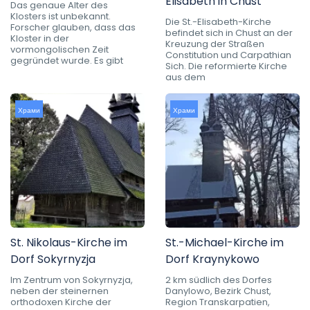
Elisabeth in Chust
Das genaue Alter des
Klosters ist unbekannt.
Die St.-Elisabeth-Kirche
Forscher glauben, dass das
befindet sich in Chust an der
Kloster in der
Kreuzung der Straßen
vormongolischen Zeit
Constitution und Carpathian
gegründet wurde. Es gibt
Sich. Die reformierte Kirche
aus dem
Храми
Храми
St. Nikolaus-Kirche im
St.-Michael-Kirche im
Dorf Sokyrnyzja
Dorf Kraynykowo
Im Zentrum von Sokyrnyzja,
2 km südlich des Dorfes
neben der steinernen
Danylowo, Bezirk Chust,
orthodoxen Kirche der
Region Transkarpatien,