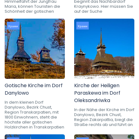
Himmelfahrt der Jungfrau
beginnt das Nachbardorf
Maria, können Touristen die
Kraynykowo. Hier müssen Sie
Schönheit der gotischen
auf der Suche
Храми
Храми
Gotische Kirche im Dorf
Kirche der Heiligen
Danylowo
Paraskewa im Dorf
Oleksandriwka
In dem kleinen Dorf
Danylowo, Bezirk Chust,
In der Nähe der Kirche im Dorf
Region Transkarpatien, mit
Danylowo, Bezirk Chust,
1800 Einwohnern, steht die
Region Zakarpattia, biegt die
höchste aller gotischen
Straße rechts ab und führt an
Holzkirchen in Transkarpatien