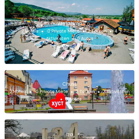
Weljatyno
2 Hotels
0 Private Miete
2 Touren
4
Aktivitäten
0 Autos
Chust
2 Hotels
0 Private Miete
2 Touren
2 Aktivitäten
0 Autos
Iza