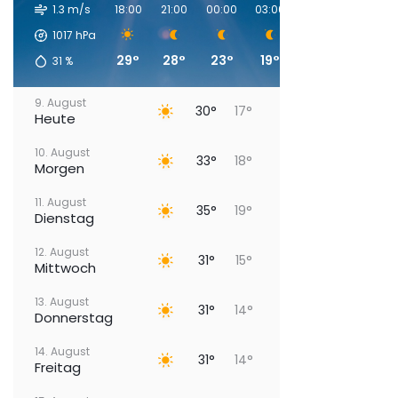
1.3 m/s
18:00
21:00
00:00
03:00
06:00
09:00
1017
hPa
29°
28°
23°
19°
18°
23°
31
%
9. August
30°
17°
Heute
10. August
33°
18°
Morgen
11. August
35°
19°
Dienstag
12. August
31°
15°
Mittwoch
13. August
31°
14°
Donnerstag
14. August
31°
14°
Freitag