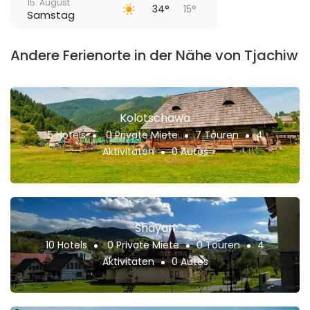
15. August
34°
15°
Samstag
Andere Ferienorte in der Nähe von Tjachiw
Kolotschawa
5 Hotels
0 Private Miete
7 Touren
4
Aktivitäten
0 Autos
Shayan
10 Hotels
0 Private Miete
0 Touren
4
Aktivitäten
0 Autos