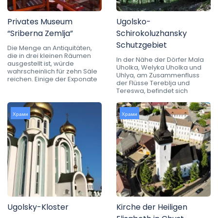
Privates Museum
Ugolsko-
“Sriberna Zemlja”
Schirokoluzhansky
Schutzgebiet
Die Menge an Antiquitäten,
die in drei kleinen Räumen
In der Nähe der Dörfer Mala
ausgestellt ist, würde
Uholka, Welyka Uholka und
wahrscheinlich für zehn Säle
Uhlya, am Zusammenfluss
reichen. Einige der Exponate
der Flüsse Tereblja und
Tereswa, befindet sich
Храми
Храми
Ugolsky-Kloster
Kirche der Heiligen