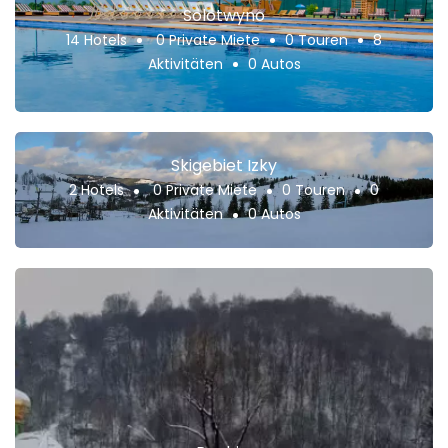
Solotwyno
14 Hotels
0 Private Miete
0 Touren
8
Aktivitäten
0 Autos
Skigebiet Izky
2 Hotels
0 Private Miete
0 Touren
0
Aktivitäten
0 Autos