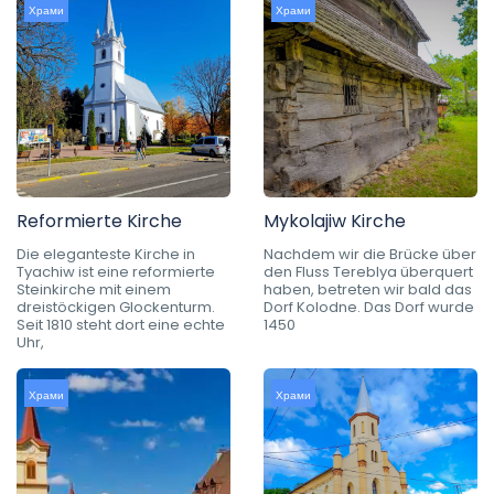
Храми
Храми
Reformierte Kirche
Mykolajiw Kirche
Die eleganteste Kirche in
Nachdem wir die Brücke über
Tyachiw ist eine reformierte
den Fluss Tereblya überquert
Steinkirche mit einem
haben, betreten wir bald das
dreistöckigen Glockenturm.
Dorf Kolodne. Das Dorf wurde
Seit 1810 steht dort eine echte
1450
Uhr,
Храми
Храми