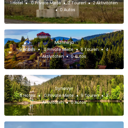
1 Hotel
0 Private Miete
2 Touren
2 Aktivitäten
0 Autos
Mizhhirja
9 Hotels
0 Private Miete
6 Touren
4
Aktivitäten
0 Autos
Synevyr
6 Hotels
0 Private Miete
9 Touren
3
Aktivitäten
0 Autos