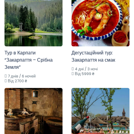
Тур в Карпати
Дегустаційний тур:
“Закарпаття – Срібна
Закарпаття на смак
Земля”
4 дні / 3 ночі
Від 5999 ₴
7 днів / 6 ночей
Від 2700 ₴