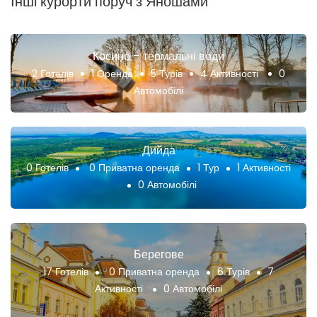
Інші курорти поруч з Яношами
Косино – термальні води
2 Готелів
1 Оренда
5 Турів
4 Активності
0
Автомобілі
Дийда
0 Готелів
0 Приватна оренда
1 Тур
1 Активності
0 Автомобілі
Берегове
17 Готелів
0 Приватна оренда
6 Турів
7
Активності
0 Автомобілі