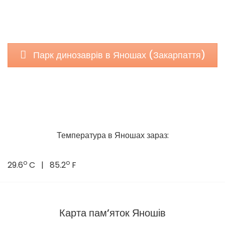
Парк динозаврів в Яношах (Закарпаття)
Температура в Яношах зараз:
o
o
29.6
C | 85.2
F
Карта пам’яток Яношів