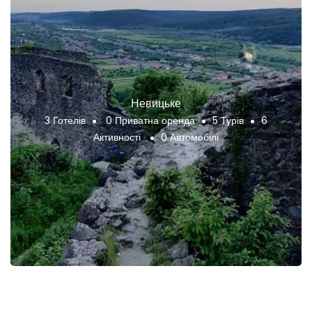
Невицьке
3 Готелів
0 Приватна оренда
5 Турів
6
Активності
0 Автомобілі