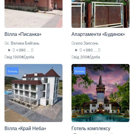
Вілла «Писанка»
Апартаменти «Будинок»
с. Велика Бийгань
село Запсонь
+380 ....
+380 ....
від 1300₴/доба
від 200₴/доба
Готель
Готель
Вілла «Край Неба»
Готель комплексу