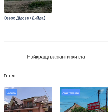
Озеро Дідове (Дийда)
Найкращі варіанти житла
Готелі
Садиба
Апартаменти