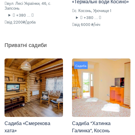
«Термальні води Косино»
вул. Лесі Українки, 46, с.
Запсонь
с. Косонь, Урочище 1
+380 ....
+380 ....
від 2200₴/доба
від 6000 ₴/ніч
Приватні садиби
Садиба
Садиба «Смерекова
Садиба “Хатинка
хата»
Галинка”, Косонь