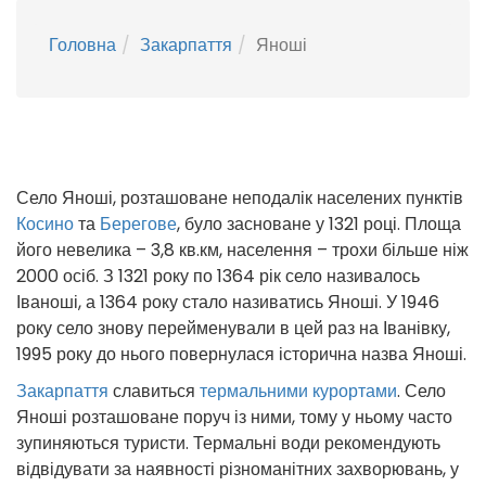
Головна
Закарпаття
Яноші
Село Яноші, розташоване неподалік населених пунктів
Косино
та
Берегове
, було засноване у 1321 році. Площа
його невелика – 3,8 кв.км, населення – трохи більше ніж
2000 осіб. З 1321 року по 1364 рік село називалось
Іваноші, а 1364 року стало називатись Яноші. У 1946
року село знову перейменували в цей раз на Іванівку,
1995 року до нього повернулася історична назва Яноші.
Закарпаття
славиться
термальними курортами
. Село
Яноші розташоване поруч із ними, тому у ньому часто
зупиняються туристи. Термальні води рекомендують
відвідувати за наявності різноманітних захворювань, у