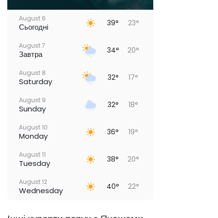
August 6
39°
23°
Сьогодні
August 7
34°
20°
Завтра
August 8
32°
17°
Saturday
August 9
32°
18°
Sunday
August 10
36°
19°
Monday
August 11
38°
20°
Tuesday
August 12
40°
22°
Wednesday