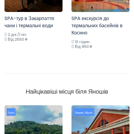
SPA-тур в Закарпаття:
SPA екскурсія до
чани і термальні води
термальних басейнів в
Косино
2 дні /1 ніч
Від 2550 ₴
10 годин
Від 950 ₴
Найцікавіші місця біля Яношів
Гори
Замки
,
Музеї