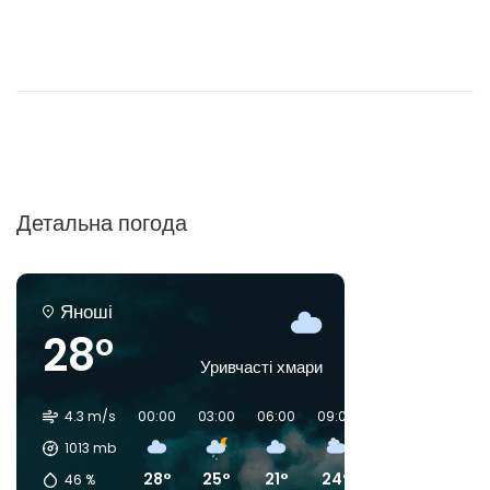
Детальна погода
Яноші
28°
Уривчасті хмари
4.3 m/s
00:00
03:00
06:00
09:00
12:00
15:00
1013
mb
28°
25°
21°
24°
31°
34°
46
%