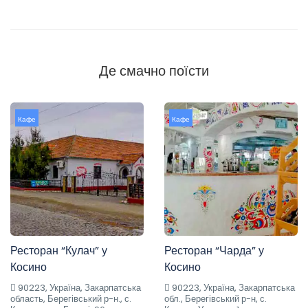
Де смачно поїсти
Кафе
Кафе
Ресторан “Кулач” у
Ресторан “Чарда” у
Косино
Косино
90223, Україна, Закарпатська
90223, Україна, Закарпатська
область, Берегівський р-н., с.
обл., Берегівський р-н, с.