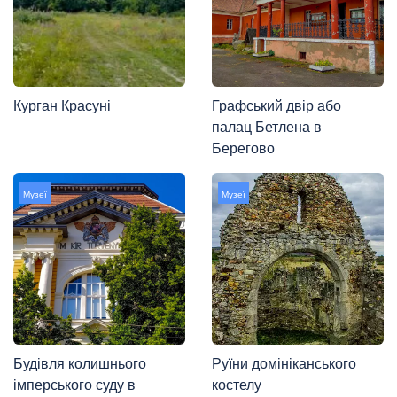
Курган Красуні
Графський двір або
палац Бетлена в
Берегово
Музеї
Музеї
Будівля колишнього
Руїни домініканського
імперського суду в
костелу