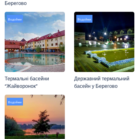
Берегово
Водойми
Водойми
Термальні басейни
Державний термальний
“Жайворонок”
басейн у Берегово
Водойми