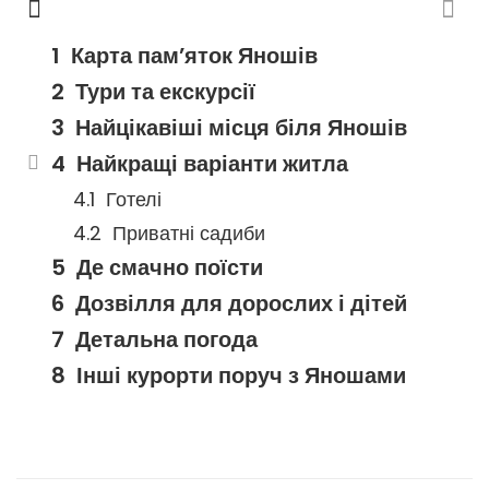
Карта пам’яток Яношів
Тури та екскурсії
Найцікавіші місця біля Яношів
Найкращі варіанти житла
Готелі
Приватні садиби
Де смачно поїсти
Дозвілля для дорослих і дітей
Детальна погода
Інші курорти поруч з Яношами