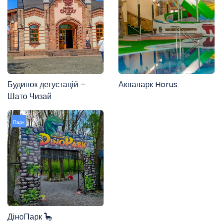
Будинок дегустацій –
Аквапарк Horus
Шато Чизай
Парк
ДіноПарк 🦕