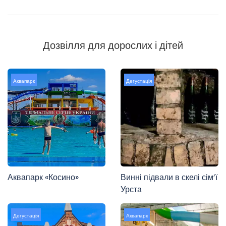
Дозвілля для дорослих і дітей
Аквапарк
Дегустація
Аквапарк «Косино»
Винні підвали в скелі сім’ї
Урста
Дегустація
Аквапарк