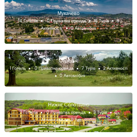
Мукачево
14 Готелів
0 Приватна оренда
16 Турів
8
Активності
0 Автомобілі
Середнє
1 Готель
0 Приватна оренда
7 Турів
2 Активності
0 Автомобілі
Нижнє Солотвино
3 Готелів
0 Приватна оренда
3 Турів
0
Активності
0 Автомобілі