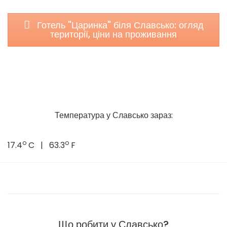
Готель "Царинка" біля Славсько: огляд
території, ціни на проживання
Температура у Славсько зараз:
o
o
17.4
C | 63.3
F
Що робити у Славсько?