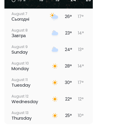
August 7
26°
17°
Сьогодні
August 8
23°
14°
Завтра
August 9
24°
13°
Sunday
August 10
28°
14°
Monday
August 11
30°
17°
Tuesday
August 12
22°
12°
Wednesday
August 13
25°
10°
Thursday