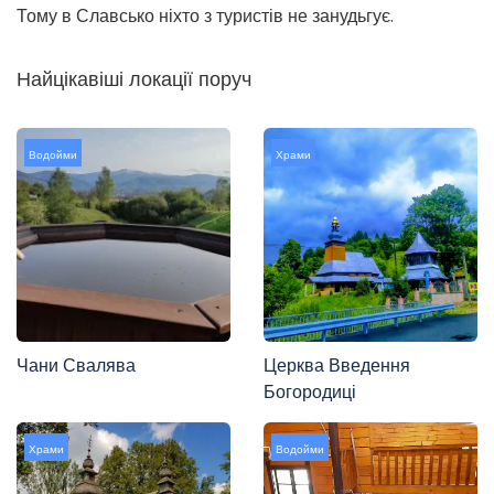
Тому в Славсько ніхто з туристів не занудьгує.
Найцікавіші локації поруч
Водойми
Храми
Чани Свалява
Церква Введення
Богородиці
Храми
Водойми