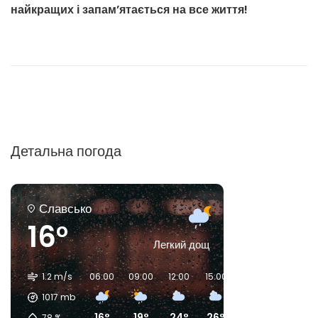
найкращих і запам’ятається на все життя!
Детальна погода
Славсько
16°
Легкий дощ
1.2 m/s
06:00
09:00
12:00
15:00
18:00
21:00
1017
mb
16°
19°
24°
26°
19°
17°
78
%