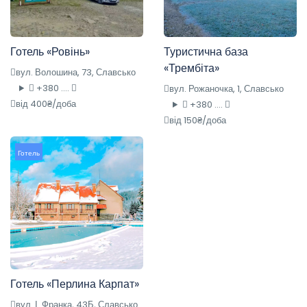
Готель «Ровінь»
Туристична база
«Трембіта»
вул. Волошина, 73, Славсько
+380 ....
вул. Рожаночка, 1, Славсько
від 400₴/доба
+380 ....
від 150₴/доба
Готель
Готель «Перлина Карпат»
вул. І. Франка, 43Б, Славсько