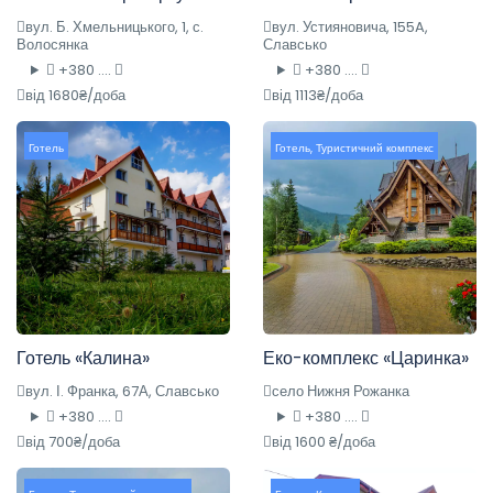
вул. Б. Хмельницького, 1, с.
вул. Устияновича, 155A,
Волосянка
Славсько
+380 ....
+380 ....
від 1680₴/доба
від 1113₴/доба
Готель
Готель
,
Туристичний комплекс
Готель «Калина»
Еко-комплекс «Царинка»
вул. І. Франка, 67А, Славсько
село Нижня Рожанка
+380 ....
+380 ....
від 700₴/доба
від 1600 ₴/доба