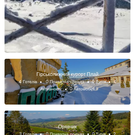
Гірськолижний курорт Плай
4 Готелів
0 Приватна оренда
0 Турів
4
Активності
0 Автомобілі
Орявчик
3 Готелів
0 Приватна оренда
0 Турів
2