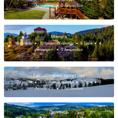
Активності
0 Автомобілі
Міжгір’я
9 Готелів
0 Приватна оренда
5 Турів
4
Активності
0 Автомобілі
Гірськолижний курорт Ізки
2 Готелів
0 Приватна оренда
0 Турів
2
Активності
0 Автомобілі
Пилипець