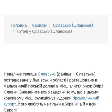
Головна
Карпати
Славсько (Славське)
Готелі у Славсько (Славське)
Невелике селище
Славсько
(раніше – Славське)
розташоване у Львівській області і розташоване в
мальовничій гірській долині в місці злиття річок Опір і
Славки. Знамените воно завдяки тому, що в цьому
красивому місці функціонує чудовий
гірськолижний
курорт
. Його люблять не тільки в Україні, а й у всій
Європі.