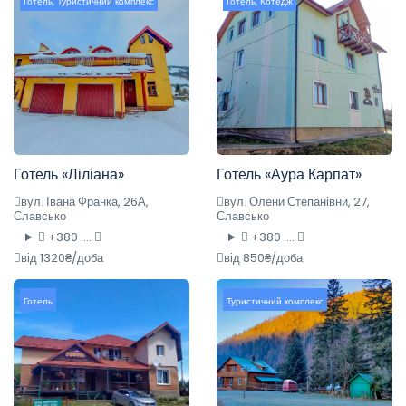
Готель
,
Туристичний комплекс
Готель
,
Котедж
Готель «Ліліана»
Готель «Аура Карпат»
вул. Івана Франка, 26А,
вул. Олени Степанівни, 27,
Славсько
Славсько
+380 ....
+380 ....
від 1320₴/доба
від 850₴/доба
Готель
Туристичний комплекс