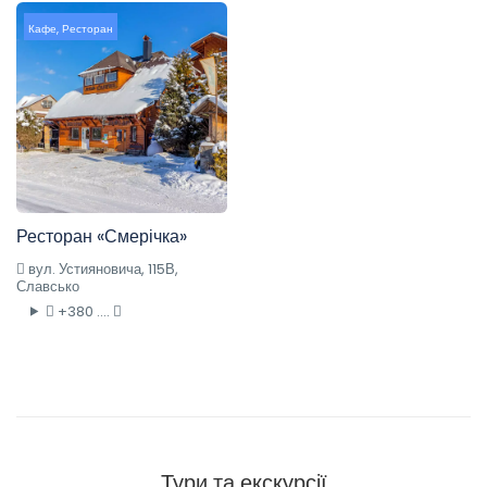
Кафе
,
Ресторан
Ресторан «Смерічка»
вул. Устияновича, 115В,
Славсько
+380 ....
Тури та екскурсії