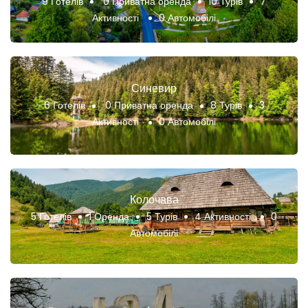
9 Готелів
0 Приватна оренда
10 Турів
7
Активності
0 Автомобілі
Синевир
6 Готелів
0 Приватна оренда
8 Турів
3
Активності
0 Автомобілі
Колочава
5 Готелів
1 Оренда
5 Турів
4 Активності
0
Автомобілі