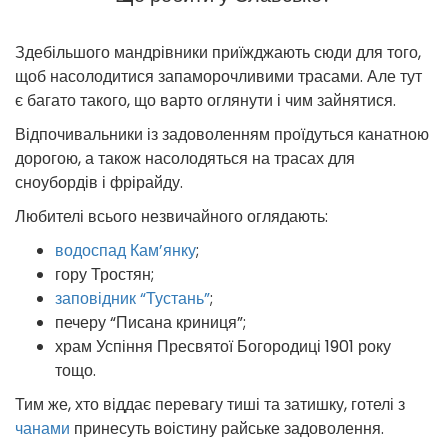
Здебільшого мандрівники приїжджають сюди для того,
щоб насолодитися запаморочливими трасами. Але тут
є багато такого, що варто оглянути і чим зайнятися.
Відпочивальники із задоволенням проїдуться канатною
дорогою, а також насолодяться на трасах для
сноубордів і фрірайду.
Любителі всього незвичайного оглядають:
водоспад Кам’янку
;
гору Тростян;
заповідник “Тустань”
;
печеру “Писана криниця”;
храм Успіння Пресвятої Богородиці 1901 року
тощо.
Тим же, хто віддає перевагу тиші та затишку, готелі з
чанами
принесуть воістину райське задоволення.