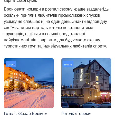
карпатської кухні.
Бронювати номери в розпал сезону краще заздалегідь,
оскільки приплив любителів гірськолижних спусків
узимку не слабшає ні на один день. Знайти відповідну
своїм запитам вартість готелю не становитиме
труднощів, оскільки в селищі представлені
найрізноманітніші варіанти для будь-якого складу
туристичних груп та індивідуальних любителів спорту.
Готель
Готель
Готель «Захар Беркут»
Готель «Терем»