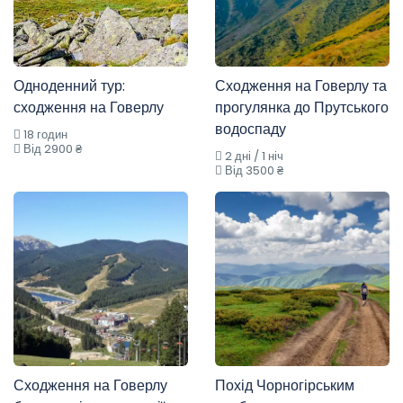
Одноденний тур:
Сходження на Говерлу та
сходження на Говерлу
прогулянка до Прутського
водоспаду
18 годин
Від 2900 ₴
2 дні / 1 ніч
Від 3500 ₴
Сходження на Говерлу
Похід Чорногірським