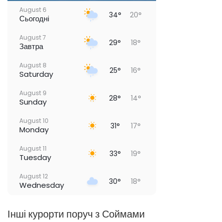
August 6
34°
20°
Сьогодні
August 7
29°
18°
Завтра
August 8
25°
16°
Saturday
August 9
28°
14°
Sunday
August 10
31°
17°
Monday
August 11
33°
19°
Tuesday
August 12
30°
18°
Wednesday
Інші курорти поруч з Соймами