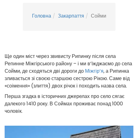
Головна
Закарпаття
Сойми
Ще один міст через звивисту Рипинку після села
Репинне Міжгірського району – і ми в’їжджаємо до села
Сойми, де сходяться дві дороги до
Міжгір’я
, а Рипинка
зливається зі своєю старшою сестрою Рікою. Саме від
«соімення» (злиття) двох річок і походить назва села.
Перша згадка в історичних джерелах про село сягає
далекого 1410 року. В Соймах проживає понад 1000
чоловік.