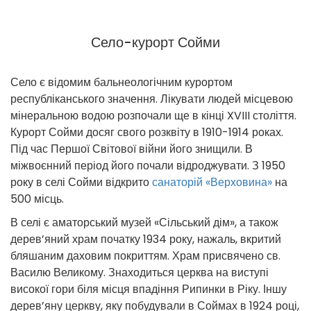
Село-курорт Сойми
Село є відомим бальнеологічним курортом
республіканського значення. Лікувати людей місцевою
мінеральною водою розпочали ще в кінці XVIII століття.
Курорт Сойми досяг свого розквіту в 1910-1914 роках.
Під час Першої Світової війни його знищили. В
міжвоєнний період його почали відроджувати. З 1950
року в селі Сойми відкрито
санаторій «Верховина»
на
500 місць.
В селі є аматорський музей «Сільський дім», а також
дерев’яний храм початку 1934 року, нажаль, вкритий
бляшаним даховим покриттям. Храм присвячено св.
Василю Великому. Знаходиться церква на виступі
високої гори біля місця впадіння Рипинки в Ріку. Іншу
дерев’яну церкву, яку побудували в Соймах в 1924 році,