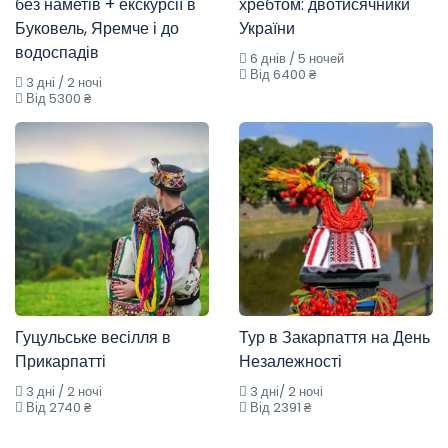
без наметів + екскурсії в
хребтом: двотисячники
Буковель, Яремче і до
України
водоспадів
6 днів / 5 ночей
Від 6400 ₴
3 дні / 2 ночі
Від 5300 ₴
Гуцульське весілля в
Тур в Закарпаття на День
Прикарпатті
Незалежності
3 дні / 2 ночі
3 дні/ 2 ночі
Від 2740 ₴
Від 2391 ₴