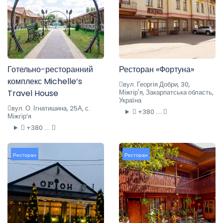
Готельно-ресторанний
Ресторан «Фортуна»
комплекс Michelle’s
вул. Георгія Добри, 30,
Travel House
Міжгір'я, Закарпатська область,
Україна
вул. О. Ігнатишина, 25А, с.
+380 ....
Міжгір’я
+380 ....
Ресторан
Ресторан