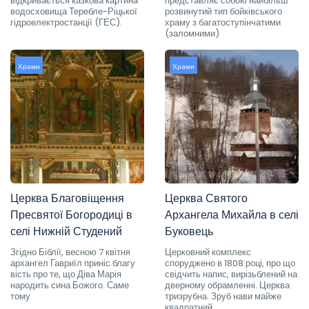
відкривається казкова картина
представляє собою найбільш
водосховища Теребле-Ріцької
розвинутий тип бойківського
гідроелектростанції (ГЕС).
храму з багатоступінчатими
(заломними)
Храми
Храми
Церква Благовіщення
Церква Святого
Пресвятої Богородиці в
Архангела Михайла в селі
селі Нижній Студений
Буковець
Згідно Біблії, весною 7 квітня
Церковний комплекс
архангел Гавриїл приніс благу
споруджено в 1808 році, про що
вість про те, що Діва Марія
свідчить напис, вирізьблений на
народить сина Божого. Саме
дверному обрамленні. Церква
тому
тризрубна. Зруб нави майже
квадратний