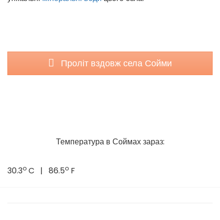
Проліт вздовж села Сойми
Температура в Соймах зараз:
o
o
30.3
C | 86.5
F