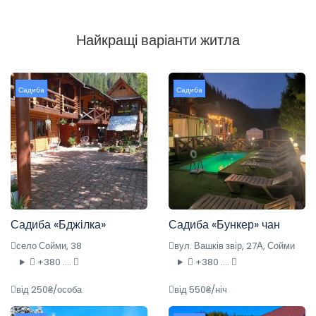
Найкращі варіанти житла
Садиба
Садиба
Садиба «Бджілка»
Садиба «Бункер» чан
село Сойми, 38
вул. Вашків звір, 27А, Сойми
+380 ....
+380 ....
від 250₴/особа
від 550₴/ніч