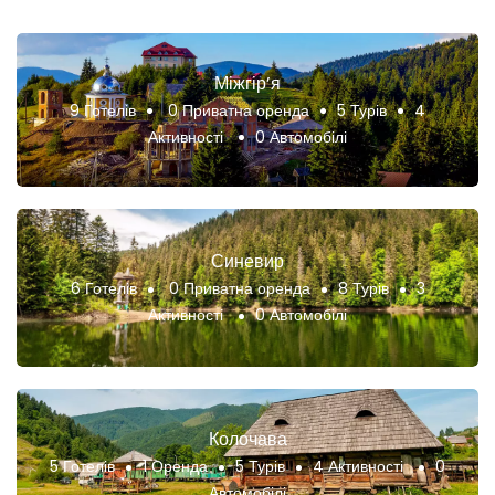
Міжгір’я
9 Готелів
0 Приватна оренда
5 Турів
4
Активності
0 Автомобілі
Синевир
6 Готелів
0 Приватна оренда
8 Турів
3
Активності
0 Автомобілі
Колочава
5 Готелів
1 Оренда
5 Турів
4 Активності
0
Автомобілі