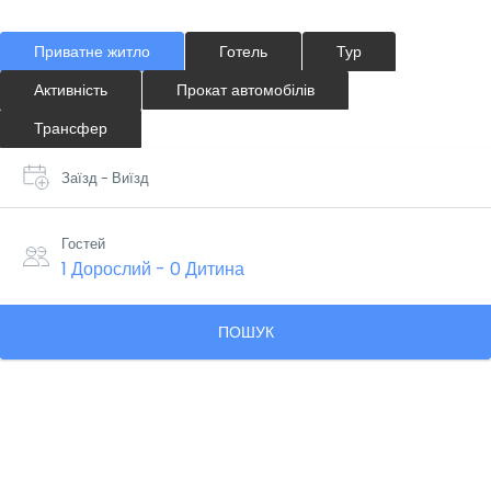
Приватне житло
Готель
Тур
Активність
Прокат автомобілів
Трансфер
Заїзд - Виїзд
Гостей
1 Дорослий
-
0 Дитина
ПОШУК