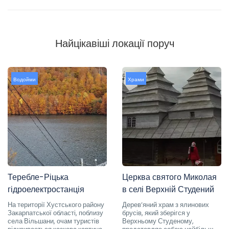
Найцікавіші локації поруч
Водойми
Храми
Теребле-Ріцька
Церква святого Миколая
гідроелектростанція
в селі Верхній Студений
На території Хустського району
Дерев’яний храм з ялинових
Закарпатської області, поблизу
брусів, який зберігся у
села Вільшани, очам туристів
Верхньому Студеному,