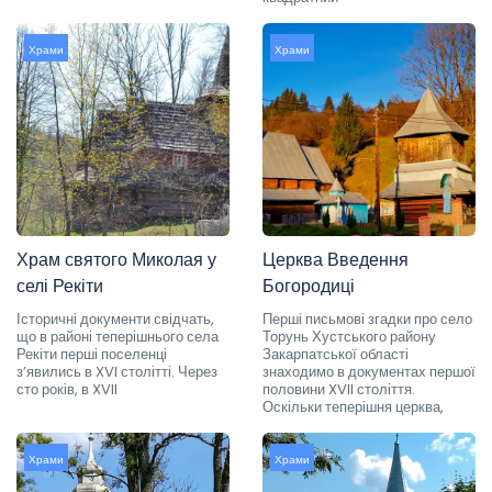
Храми
Храми
Храм святого Миколая у
Церква Введення
селі Рекіти
Богородиці
Історичні документи свідчать,
Перші письмові згадки про село
що в районі теперішнього села
Торунь Хустського району
Рекіти перші поселенці
Закарпатської області
з’явились в XVI столітті. Через
знаходимо в документах першої
сто років, в XVII
половини XVII століття.
Оскільки теперішня церква,
Храми
Храми