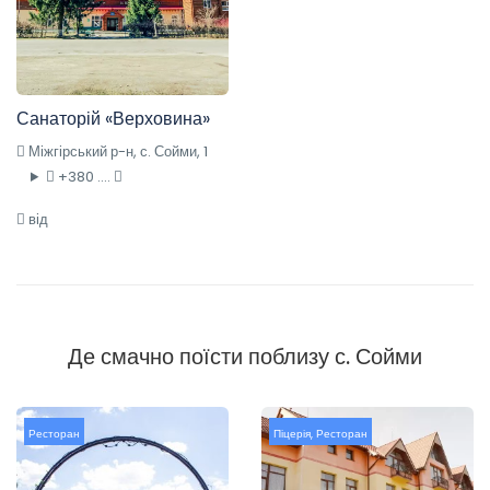
Санаторій «Верховина»
Міжгірський р-н, с. Сойми, 1
+380 ....
від
Де смачно поїсти поблизу с. Сойми
Ресторан
Піцерія
,
Ресторан