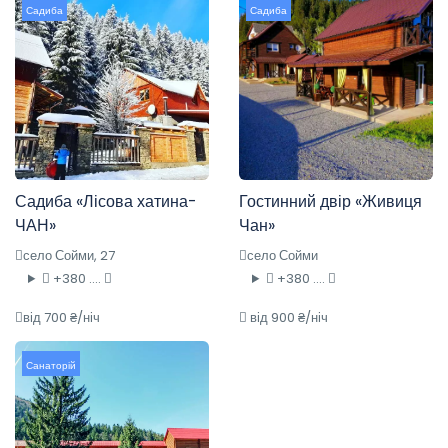
Садиба
Садиба
Садиба «Лісова хатина-
Гостинний двір «Живиця
ЧАН»
Чан»
село Сойми, 27
село Сойми
+380 ....
+380 ....
від 700 ₴/ніч
від 900 ₴/ніч
Санаторій