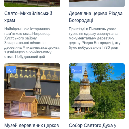
Свято-Михайлівський
Дерев’яна церква Різдва
храм
Богородиці
Найвідомішою історичною
При в’їзді в Пилипець увага
пам’яткою села Негровець
туристів одразу звернута на
Хустського району
монументальну дерев’яну
Закарпатської області є
церкву Різдва Богородиці, яку
дерев’яна Михайлівська церква
було побудовано в 1780 році.
з дзвіницею в бойківському
стилі. Побудований цей
Музеї
Храми
Музей дерев’яних церков
Собор Святого Духа у