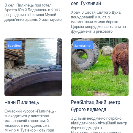
селі Гукливий
В селі Пилипець при готелі
Аратта Юрій Бедринець в 2007
Храм Зішестя Святого Духа
році відкрив в Пилипці Музей
побудований у 18 ст. з
дерев’яних храмів. У залі музею
елементами стилю бароко.
Церква споруджена з ялини на
фундаменті з річкового
Водойми
Заповідники
Чани Пилипець
Реабілітаційний центр
бурого ведмедя
Сучасний курорт «Пилипець»
знаходиться у винятково
З дітьми неодмінно потрібно
мальовничій карпатській
відвідати реабілітаційний центр
місцевості неподалік смт.
бурих ведмедів в
Міжгір’я. Тут височіють гори
Національному природному