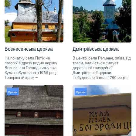
Вознесенська церква
Дмитріївська церква
На початку села Потік на
В центрі села Репинне, зліва від
пагорбі відразу видно церкву
траси, видніється силует
Вознесіння Господнього, яка
дерев’яної тризрубної
була побудована в 1936 році.
Дмитріївської церкви.
Теперішній храм –
Побудовано її ще в 1780 році зі
Храми
Храми