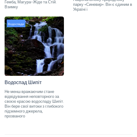
Гемба, Магура-Жіде та Стій.
парку «Синевир». Він є єдиним в
Взимку
Україні і
Водоспади
Водоспад Шипіт
Не менш вражаючим стане
відвідування неповторного за
своєю красою водоспаду Шипіт.
Він бере свої витоки з глибокого
підземного джерела,
прозваного