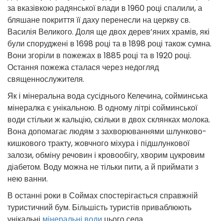
за вказівкою радянської влади в 1960 році спалили, а
бляшане покриття її даху перенесли на церкву св.
Василія Великого. Доля ще двох дерев’яних храмів, які
були споруджені в 1698 році та в 1898 році також сумна.
Вони згоріли в пожежах в 1885 році та в 1920 році.
Остання пожежа сталася через недогляд
священнослужителя.
Як і мінеральна вода сусіднього Келечина, сойминська
мінералка є унікальною. В одному літрі сойминської
води стільки ж кальцію, скільки в двох склянках молока.
Вона допомагає людям з захворюваннями шлунково-
кишкового тракту, жовчного міхура і підшлункової
залози, обміну речовин і кровообігу, хворим цукровим
діабетом. Воду можна не тільки пити, а й приймати з
нею ванни.
В останні роки в Соймах спостерігається справжній
туристичний бум. Більшість туристів приваблюють
унікальні
мінеральні води
цього села.