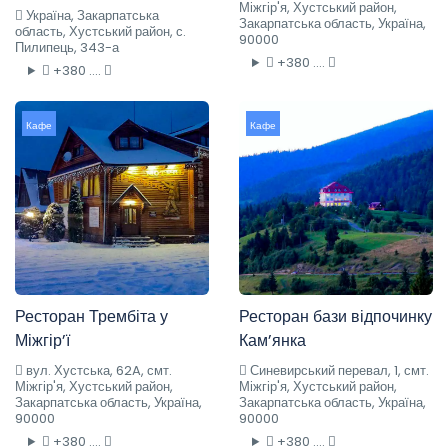
Міжгір'я, Хустський район,
Україна, Закарпатська
Закарпатська область, Україна,
область, Хустський район, с.
90000
Пилипець, 343-а
+380 ....
+380 ....
Кафе
Кафе
Ресторан Трембіта у
Ресторан бази відпочинку
Міжгір’ї
Кам’янка
вул. Хустська, 62A, смт.
Синевирський перевал, 1, смт.
Міжгір'я, Хустський район,
Міжгір'я, Хустський район,
Закарпатська область, Україна,
Закарпатська область, Україна,
90000
90000
+380 ....
+380 ....