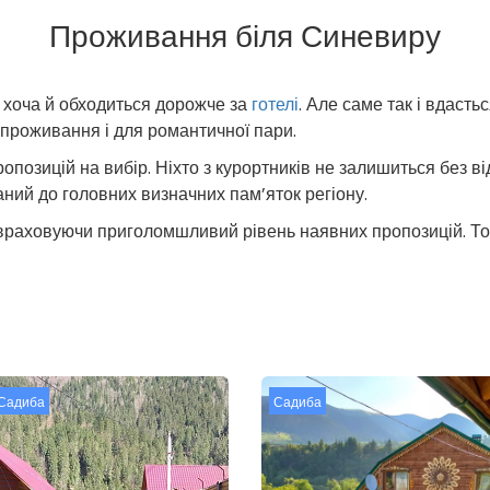
Проживання біля Синевиру
 хоча й обходиться дорожче за
готелі
. Але саме так і вдаст
проживання і для романтичної пари.
опозицій на вибір. Ніхто з курортників не залишиться без ві
аний до головних визначних пам’яток регіону.
враховуючи приголомшливий рівень наявних пропозицій. Тому
Садиба
Садиба