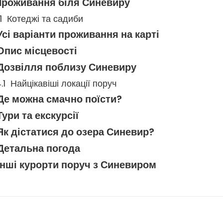
Проживання біля Синевиру
Котеджі та садиби
Усі варіанти проживання на карті
Опис місцевості
Дозвілля поблизу Синевиру
Найцікавіші локації поруч
Де можна смачно поїсти?
Тури та екскурсії
Як дістатися до озера Синевир?
Детальна погода
Інші курорти поруч з Синевиром