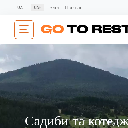
Блог
Про нас
UA
UAH
Садиби та котедж