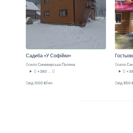
Садиба «У Софійки»
Гостьов
село Синевирська Поляна
село Си
+380 ....
+380
від 1000 ₴/ніч
від 850 