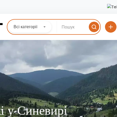
Всі категорії
і у Синевирі