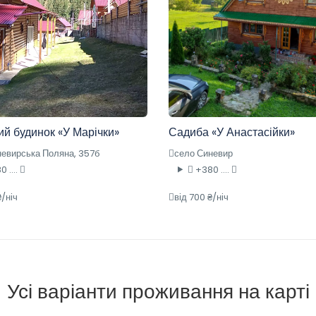
ий будинок «У Марічки»
Садиба «У Анастасійки»
невирська Поляна, 357б
село Синевир
 ....
+380 ....
₴/ніч
від 700 ₴/ніч
Усі варіанти проживання на карті