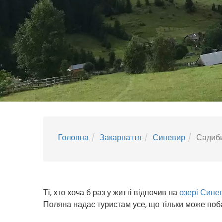
Головна
Закарпаття
Синевир
Садиби
Ті, хто хоча б раз у житті відпочив на
озері Сине
Поляна надає туристам усе, що тільки може поба