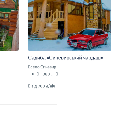
Садиба «Синевирський чардаш»
село Синевир
+380 ....
від 700 ₴/ніч