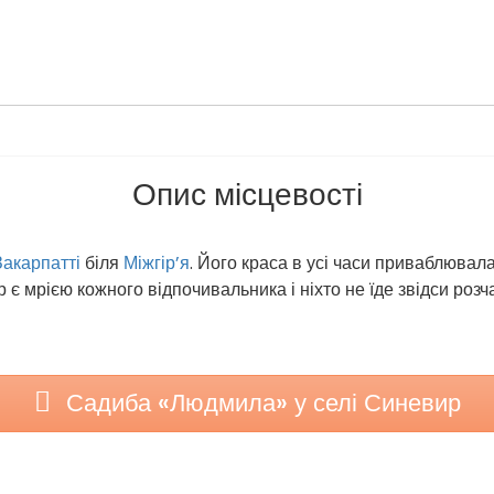
Опис місцевості
Закарпатті
біля
Міжгір’я
. Його краса в усі часи приваблювала
є мрією кожного відпочивальника і ніхто не їде звідси роз
Садиба «Людмила» у селі Синевир