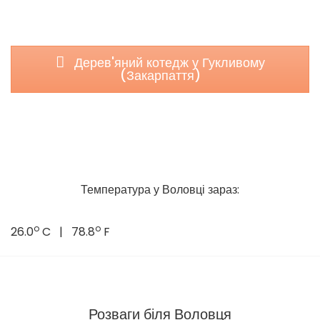
Дерев'яний котедж у Гукливому
(Закарпаття)
Температура у Воловці зараз:
o
o
26.0
C | 78.8
F
Розваги біля Воловця