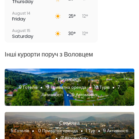
Thursday
August 14
25°
12°
Friday
August 15
30°
12°
Saturday
Інші курорти поруч з Воловцем
Пилипець
9 Готелів
0 Приватна оренда
10 Турів
7
Активності
0 Автомобілі
Свалява
5 Готелів
0 Приватна оренда
1 Тур
9 Активності
0 Автомобілі