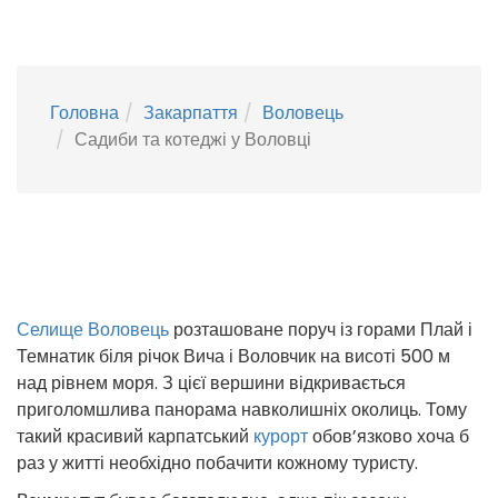
Головна
Закарпаття
Воловець
Садиби та котеджі у Воловці
Селище Воловець
розташоване поруч із горами Плай і
Темнатик біля річок Вича і Воловчик на висоті 500 м
над рівнем моря. З цієї вершини відкривається
приголомшлива панорама навколишніх околиць. Тому
такий красивий карпатський
курорт
обов’язково хоча б
раз у житті необхідно побачити кожному туристу.