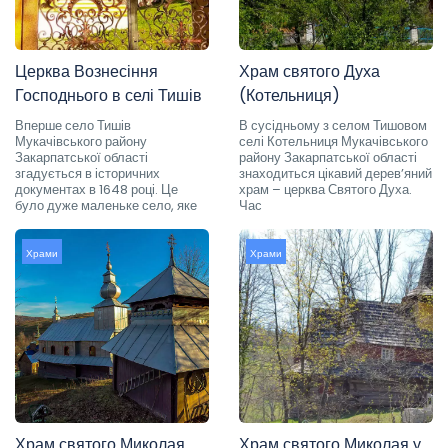
Церква Вознесіння
Храм святого Духа
Господнього в селі Тишів
(Котельниця)
Вперше село Тишів
В сусідньому з селом Тишовом
Мукачівського району
селі Котельниця Мукачівського
Закарпатської області
району Закарпатської області
згадується в історичних
знаходиться цікавий дерев’яний
документах в 1648 році. Це
храм – церква Святого Духа.
було дуже маленьке село, яке
Час
Храми
Храми
Храм святого Миколая
Храм святого Миколая у