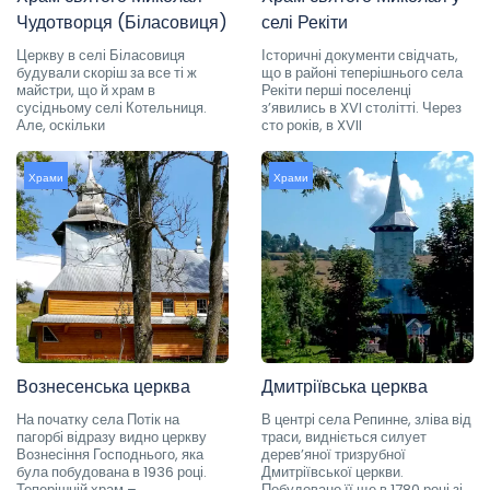
Чудотворця (Біласовиця)
селі Рекіти
Церкву в селі Біласовиця
Історичні документи свідчать,
будували скоріш за все ті ж
що в районі теперішнього села
майстри, що й храм в
Рекіти перші поселенці
сусідньому селі Котельниця.
з’явились в XVI столітті. Через
Але, оскільки
сто років, в XVII
Храми
Храми
Вознесенська церква
Дмитріївська церква
На початку села Потік на
В центрі села Репинне, зліва від
пагорбі відразу видно церкву
траси, видніється силует
Вознесіння Господнього, яка
дерев’яної тризрубної
була побудована в 1936 році.
Дмитріївської церкви.
Теперішній храм –
Побудовано її ще в 1780 році зі