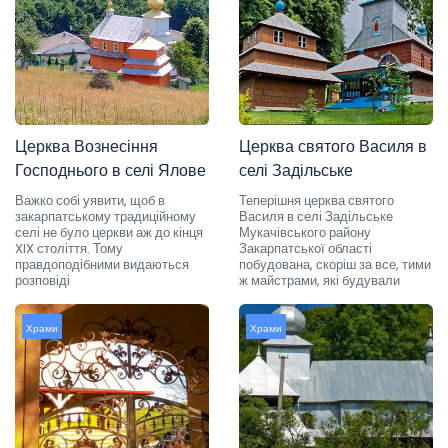
Церква Вознесіння
Церква святого Василя в
Господнього в селі Ялове
селі Задільське
Важко собі уявити, щоб в
Теперішня церква святого
закарпатському традиційному
Василя в селі Задільське
селі не було церкви аж до кінця
Мукачівського району
XIX століття. Тому
Закарпатської області
правдоподібними видаються
побудована, скоріш за все, тими
розповіді
ж майстрами, які будували
Храми
Храми