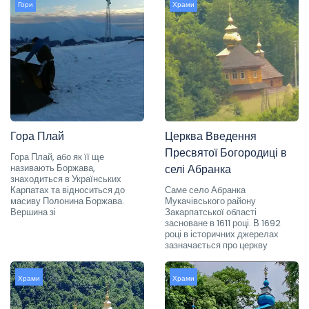
Гори
Храми
Гора Плай
Церква Введення
Пресвятої Богородиці в
Гора Плай, або як її ще
називають Боржава,
селі Абранка
знаходиться в Українських
Карпатах та відноситься до
Саме село Абранка
масиву Полонина Боржава.
Мукачівського району
Вершина зі
Закарпатської області
засноване в 1611 році. В 1692
році в історичних джерелах
зазначається про церкву
Храми
Храми