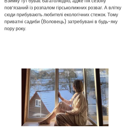
Взимку тут буває багатолюдно, адже пік сезону
пов’язаний із розпалом гірськолижних розваг. А влітку
сюди прибувають любителі екологічних стежок. Тому
приватні садиби (Воловець) затребувані в будь-яку
пору року.