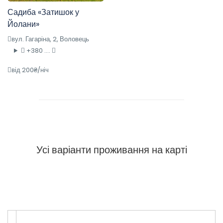
Садиба «Затишок у
Йолани»
вул. Гагаріна, 2, Воловець
+380 ....
від 200₴/ніч
Усі варіанти проживання на карті