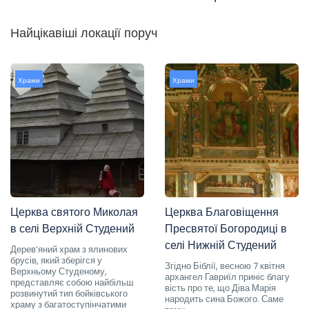
Найцікавіші локації поруч
Храми
Храми
Церква святого Миколая
Церква Благовіщення
в селі Верхній Студений
Пресвятої Богородиці в
селі Нижній Студений
Дерев’яний храм з ялинових
брусів, який зберігся у
Згідно Біблії, весною 7 квітня
Верхньому Студеному,
архангел Гавриїл приніс благу
представляє собою найбільш
вість про те, що Діва Марія
розвинутий тип бойківського
народить сина Божого. Саме
храму з багатоступінчатими