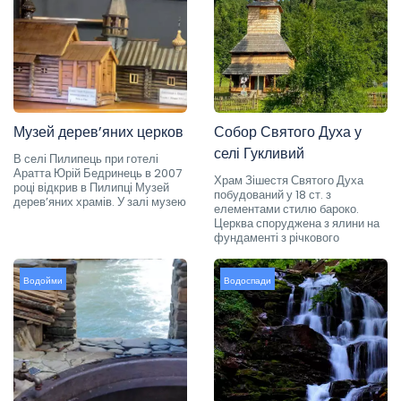
Музей дерев’яних церков
Собор Святого Духа у
селі Гукливий
В селі Пилипець при готелі
Аратта Юрій Бедринець в 2007
Храм Зішестя Святого Духа
році відкрив в Пилипці Музей
побудований у 18 ст. з
дерев’яних храмів. У залі музею
елементами стилю бароко.
Церква споруджена з ялини на
фундаменті з річкового
Водойми
Водоспади