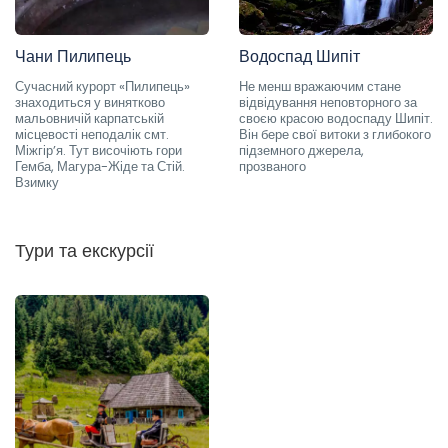
Чани Пилипець
Водоспад Шипіт
Сучасний курорт «Пилипець»
Не менш вражаючим стане
знаходиться у винятково
відвідування неповторного за
мальовничій карпатській
своєю красою водоспаду Шипіт.
місцевості неподалік смт.
Він бере свої витоки з глибокого
Міжгір’я. Тут височіють гори
підземного джерела,
Гемба, Магура-Жіде та Стій.
прозваного
Взимку
Тури та екскурсії