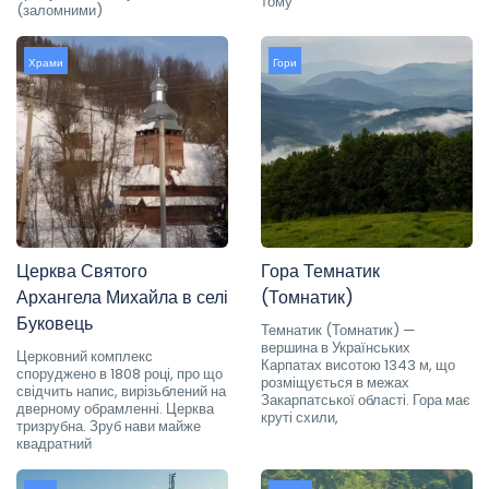
тому
(заломними)
Храми
Гори
Церква Святого
Гора Темнатик
Архангела Михайла в селі
(Томнатик)
Буковець
Темнатик (Томнатик) —
вершина в Українських
Церковний комплекс
Карпатах висотою 1343 м, що
споруджено в 1808 році, про що
розміщується в межах
свідчить напис, вирізьблений на
Закарпатської області. Гора має
дверному обрамленні. Церква
круті схили,
тризрубна. Зруб нави майже
квадратний