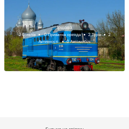
Іршава
2 Готелів
0 Приватна оренда
2 Турів
2
Активності
0 Автомобілі