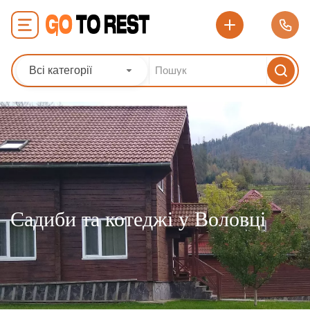
Всі категорії
Садиби та котеджі у Воловці