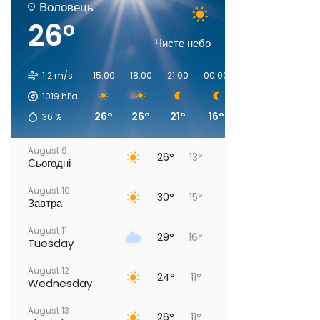
Воловець
26°
Чисте небо
1.2 m/s
15:00
18:00
21:00
00:00
03:00
06:00
1019
hPa
26°
26°
21°
16°
15°
15°
36
%
August 9
26°
13°
Сьогодні
August 10
30°
15°
Завтра
August 11
29°
16°
Tuesday
August 12
24°
11°
Wednesday
August 13
26°
11°