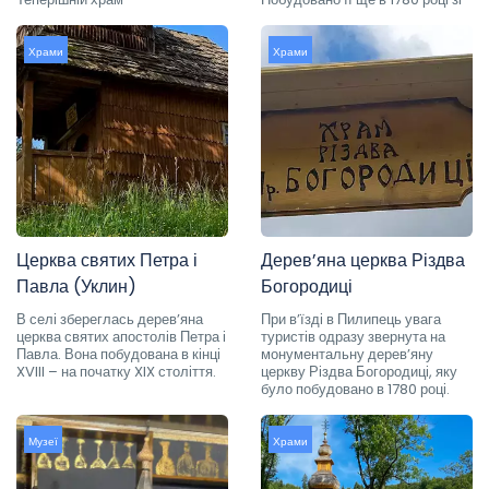
Храми
Храми
Церква святих Петра і
Дерев’яна церква Різдва
Павла (Уклин)
Богородиці
В селі збереглась дерев’яна
При в’їзді в Пилипець увага
церква святих апостолів Петра і
туристів одразу звернута на
Павла. Вона побудована в кінці
монументальну дерев’яну
XVIII – на початку XIX століття.
церкву Різдва Богородиці, яку
було побудовано в 1780 році.
Музеї
Храми