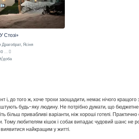
У Стозі»
 Драгобрат, Ясіня
 ....
₴/доба
т і, до того ж, хоче трохи заощадити, немає нічого кращого
влаштують будь-яку людину. Не потрібно думати, що бюджет
ть більш привабливі варіанти, ніж хороші готелі. Практично 
. Тому любителям кішок і собак випадає чудовий шанс не ро
е виявитися найкращим у житті.