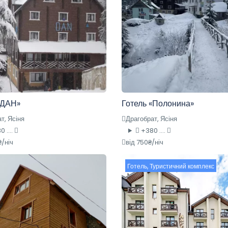
«ДАН»
Готель «Полонина»
т, Ясіня
Драгобрат, Ясіня
 ....
+380 ....
₴/ніч
від 750₴/ніч
Готель
,
Туристичний комплекс