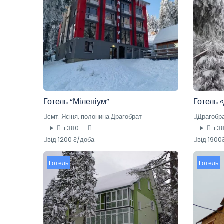
Готель “Міленіум”
Готель 
смт. Ясіня, полонина Драгобрат
Драгобра
+380 ....
+380
від 1200 ₴/доба
від 1900
Готель
Готель