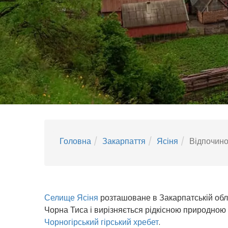
Головна
Закарпаття
Ясіня
Відпочино
Селище Ясіня
розташоване в Закарпатській облас
Чорна Тиса і вирізняється рідкісною природною
Чорногірський гірський хребет
.