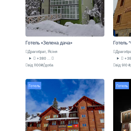
Готель «Зелена дача»
Готель 
Драгобрат, Ясіня
Драгобра
+380 ....
+380
від 1100₴/доба
від 910 
Готель
Готель