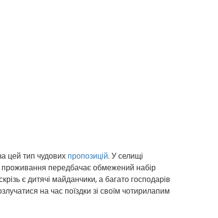
 за цей тип чудових
пропозицій
. У селищі
не проживання передбачає обмежений набір
скрізь є дитячі майданчики, а багато господарів
злучатися на час поїздки зі своїм чотирилапим