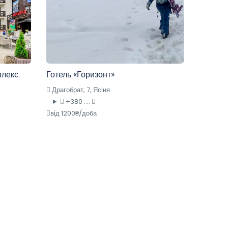
плекс
Готель «Горизонт»
Драгобрат, 7, Ясіня
+380 ....
від 1200₴/доба