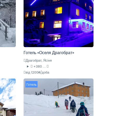
Готель «Оселя Драгобрат»
Драгобрат, Ясіня
+380 ....
від 1200₴/доба
Готель