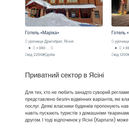
Готель «Маріка»
Готель «
урочище Драгобрат, Ясіня
урочище
+380 ....
+380
від 2200₴/доба
від 1200
Приватний сектор в Ясіні
Для тих, хто не любить занадто суворий регламен
представлено безліч відмінних варіантів, які 
послуг. Деякі власники будинків пропонують наві
навіть пускають туристів з домашніми тваринами
другом. І тоді відпочинок у Ясіні (Карпати) мож