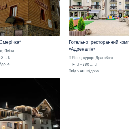
“Смерічка”
Готельно-ресторанний ком
«Адреналін»
т, Ясіня
 ....
Ясіня, курорт Драгобрат
₴/доба
+380 ....
від 2400₴/доба