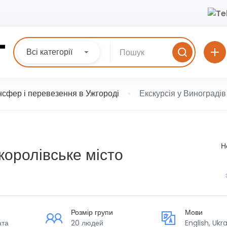
Всі категорії
нсфер і перевезення в Ужгороді
Екскурсія у Виноградів
Н
королівське місто
Розмір групи
Мови
ата
20 людей
English, Ukr