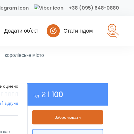
+38 (095) 648-0880
Додати об'єкт
Стати гідом
 – королівське місто
е оцінено
₴ 1 100
від
з 1 відгуків
Забронювати
ainian