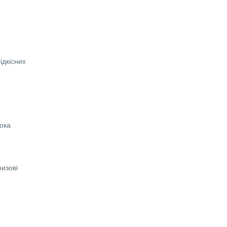
ідкісних
.
лока
ризові