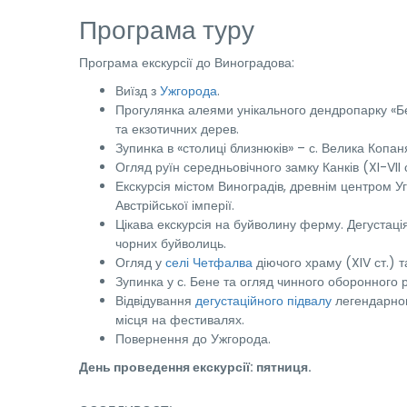
Програма туру
Програма екскурсії до Виноградова:
Виїзд з
Ужгорода
.
Прогулянка алеями унікального дендропарку «Бер
та екзотичних дерев.
Зупинка в «столиці близнюків» – с. Велика Копан
Огляд руїн середньовічного замку Канків (XI-VII 
Екскурсія містом Виноградів, древнім центром Уго
Австрійської імперії.
Цікава екскурсія на буйволину ферму. Дегустаці
чорних буйволиць.
Огляд у
селі Четфалва
діючого храму (XIV ст.) та
Зупинка у с. Бене та огляд чинного оборонного 
Відвідування
дегустаційного підвалу
легендарно
місця на фестивалях.
Повернення до Ужгорода.
День проведення екскурсії: пятниця.