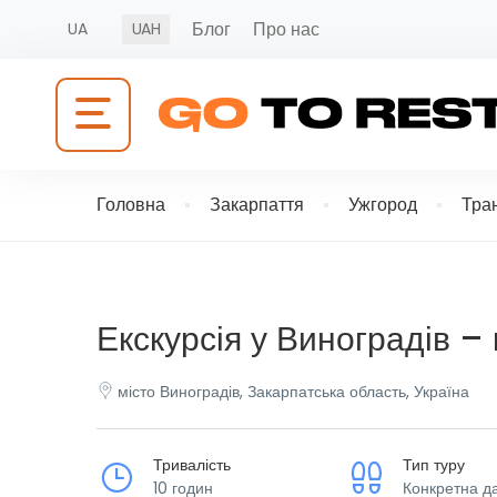
Блог
Про нас
UA
UAH
Головна
Закарпаття
Ужгород
Тра
Екскурсія у Виноградів – 
місто Виноградів, Закарпатська область, Україна
Тривалість
Тип туру
10 годин
Конкретна д