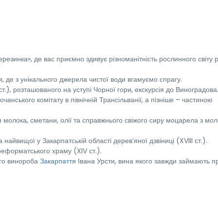
езинка», де вас приємно здивує різноманітність рослинного світу р
я, де з унікального джерела чистої води вгамуємо спрагу.
ст.), розташованого на уступі Чорної гори, екскурсія до Виноградова
чанського комітату в північній Трансільванії, а пізніше – частиною
я молока, сметани, олії та справжнього свіжого сиру моцарела з мо
 найвищої у Закарпатській області дерев’яної дзвіниці (XVIII ст.).
реформатського храму (XIV ст.).
го винороба
Закарпаття
Івана Урсти, вина якого завжди займають п