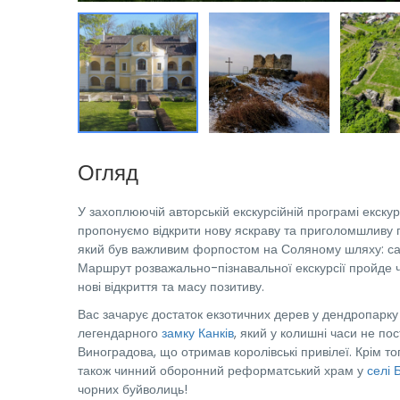
Огляд
У захоплюючій авторській екскурсійній програмі екску
пропонуємо відкрити нову яскраву та приголомшливу 
який був важливим форпостом на Соляному шляху: с
Маршрут розважально-пізнавальної екскурсії пройде че
нові відкриття та масу позитиву.
Вас зачарує достаток екзотичних дерев у дендропарку 
легендарного
замку Канків
, який у колишні часи не п
Виноградова, що отримав королівські привілеї. Крім то
також чинний оборонний реформатський храм у
селі 
чорних буйволиць!