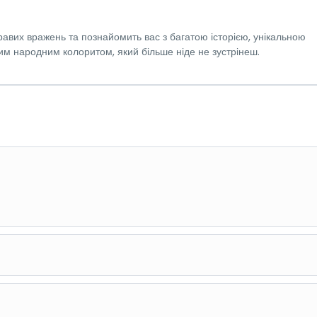
кравих вражень та познайомить вас з багатою історією, унікальною
м народним колоритом, який більше ніде не зустрінеш.