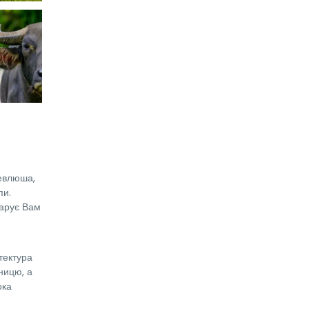
Севлюша,
пи.
дарує Вам
ітектура
ницю, а
ока