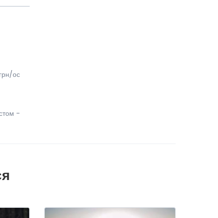
 грн/ос
истом -
ся