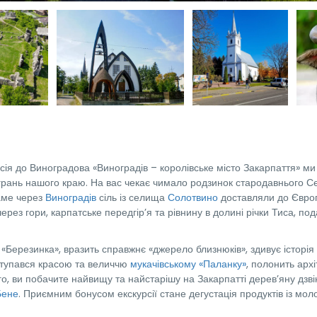
рсія до Виноградова «Виноградів – королівське місто Закарпаття» ми
грань нашого краю. На вас чекає чимало родзинок стародавнього 
аме через
Виноградів
сіль із селища
Солотвино
доставляли до Євро
рез гори, карпатське передгір’я та рівнину в долині річки Тиса, по
«Березинка», вразить справжнє «джерело близнюків», здивує історія
оступався красою та величчю
мукачівському «Паланку»
, полонить арх
го, ви побачите найвищу та найстарішу на Закарпатті дерев’яну дзві
Бене
. Приємним бонусом екскурсії стане дегустація продуктів із мол