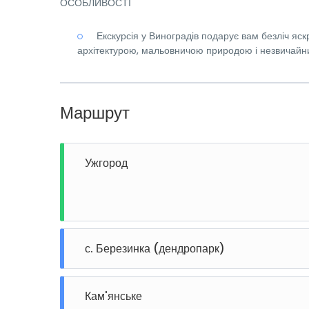
ОСОБЛИВОСТІ
Екскурсія у Виноградів подарує вам безліч яс
архітектурою, мальовничою природою і незвичайни
Маршрут
Ужгород
с. Березинка (дендропарк)
Кам'янське