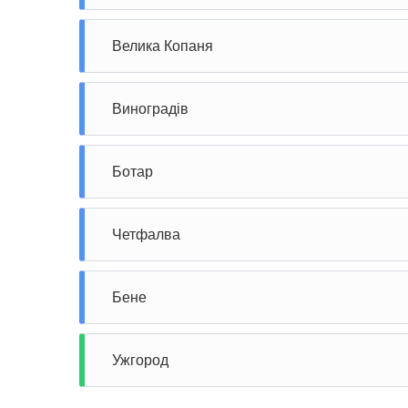
Велика Копаня
Виноградів
Ботар
Четфалва
Бене
Ужгород