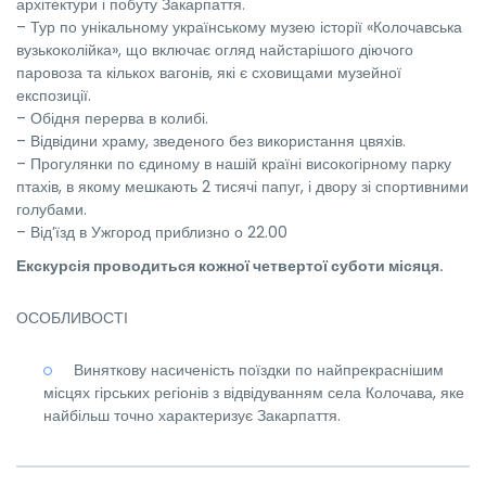
архітектури і побуту Закарпаття.
– Тур по унікальному українському музею історії «Колочавська
вузькоколійка», що включає огляд найстарішого діючого
паровоза та кількох вагонів, які є сховищами музейної
експозиції.
– Обідня перерва в колибі.
– Відвідини храму, зведеного без використання цвяхів.
– Прогулянки по єдиному в нашій країні високогірному парку
птахів, в якому мешкають 2 тисячі папуг, і двору зі спортивними
голубами.
– Від’їзд в Ужгород приблизно о 22.00
Екскурсія проводиться кожної четвертої суботи місяця.
ОСОБЛИВОСТІ
Виняткову насиченість поїздки по найпрекраснішим
місцях гірських регіонів з відвідуванням села Колочава, яке
найбільш точно характеризує Закарпаття.