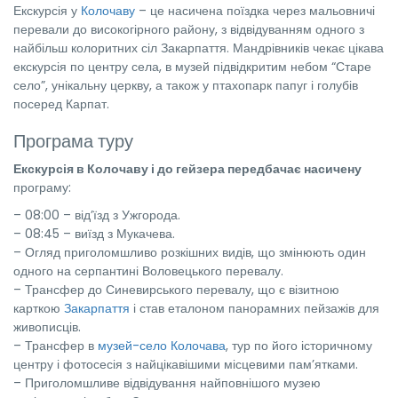
Екскурсія у
Колочаву
– це насичена поїздка через мальовничі
перевали до високогірного району, з відвідуванням одного з
найбільш колоритних сіл Закарпаття. Мандрівників чекає цікава
екскурсія по центру села, в музей підвідкритим небом “Старе
село”, унікальну церкву, а також у птахопарк папуг і голубів
посеред Карпат.
Програма туру
Екскурсія в Колочаву і до гейзера передбачає насичену
програму:
– 08:00 – від’їзд з Ужгорода.
– 08:45 – виїзд з Мукачева.
– Огляд приголомшливо розкішних видів, що змінюють один
одного на серпантині Воловецького перевалу.
– Трансфер до Синевирського перевалу, що є візитною
карткою
Закарпаття
і став еталоном панорамних пейзажів для
живописців.
– Трансфер в
музей-село Колочава
, тур по його історичному
центру і фотосесія з найцікавішими місцевими пам’ятками.
– Приголомшливе відвідування найповнішого музею