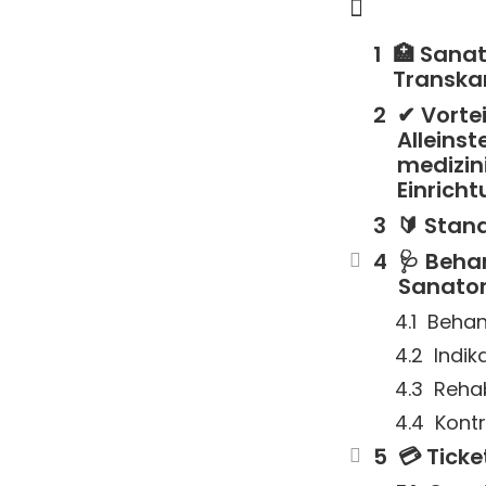
🏥 Sana
Transka
✔ Vorte
Alleins
medizin
Einrich
🔰 Stan
🩺 Beha
Sanato
Behan
Indik
Rehab
Kontr
💳 Ticke