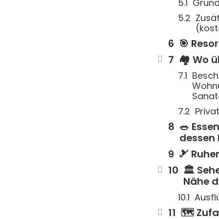
Grund
Zusät
(kost
🎯 Resor
🏘 Wo ü
Besch
Wohnu
Sanat
Priva
🥗 Esse
dessen
🎿 Ruhen
🏛 Seh
Nähe d
Ausfl
🗺 Zuf