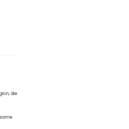
ion, die
rksame