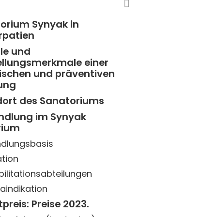
torium Synyak in
rpatien
ile und
tellungsmerkmale einer
ischen und präventiven
tung
dort des Sanatoriums
ndlung im Synyak
rium
dlungsbasis
ation
ilitationsabteilungen
aindikation
tpreis: Preise 2023.