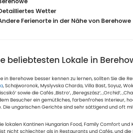
Berehowe
Detailliertes Wetter
Andere Ferienorte in der Nähe von Berehowe
ie beliebtesten Lokale in Bereho
in Berehowe besser kennen zu lernen, sollten Sie die Res
ka
, Schajworonok, Myslyvska Charda, Villa Bast, Soyuz, Wok
sikó‘ sowie die Cafés ‚Bistro‘, ‚Beregszász‘, ‚Orchid‘, ‚Chaba
n dem Besucher ein gemütliches, farbenfrohes Interieur, h
 Die ungarischen Gerichte sind sehr sättigend und oft m
ie lokalen Kantinen Hungarian Food, Family Comfort und 
t nicht schlechter als in Restaurants und Cafés, und die 