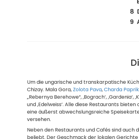
D
Um die ungarische und transkarpatische Küche 
Chizay. Mala Gora,
Zolota Pava
,
Charda Papri
„Rebernya Berehowe“, ‚Bograch‘, ‚Gardenia‘, ‚Kisc
und ‚Edelweiss‘. Alle diese Restaurants biete
eine äußerst abwechslungsreiche Speisekarte.
versehen.
Neben den Restaurants und Cafés sind auch d
beliebt. Der Geschmack der lokalen Gerichte is