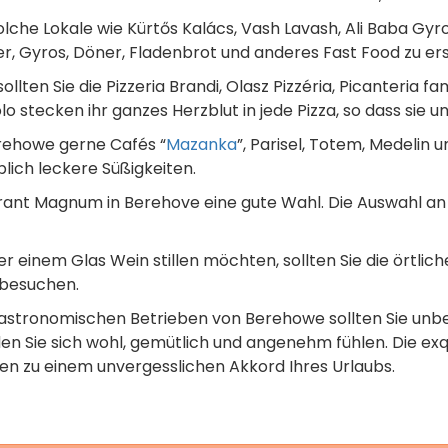
olche Lokale wie Kürtős Kalács, Vash Lavash, Ali Baba Gyr
er, Gyros, Döner, Fladenbrot und anderes Fast Food zu er
lten Sie die Pizzeria Brandi, Olasz Pizzéria, Picanteria fa
o stecken ihr ganzes Herzblut in jede Pizza, so dass sie 
rehowe gerne Cafés “
Mazanka
”, Parisel, Totem, Medelin 
lich leckere Süßigkeiten.
ant Magnum in Berehove eine gute Wahl. Die Auswahl an Sus
r einem Glas Wein stillen möchten, sollten Sie die örtlic
 besuchen.
astronomischen Betrieben von Berehowe sollten Sie unbe
en Sie sich wohl, gemütlich und angenehm fühlen. Die exq
en zu einem unvergesslichen Akkord Ihres Urlaubs.