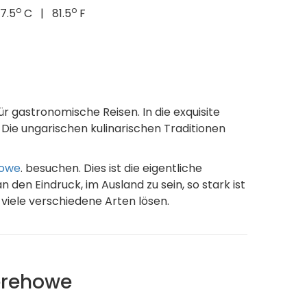
o
o
7.5
C | 81.5
F
ür gastronomische Reisen. In die exquisite
 Die ungarischen kulinarischen Traditionen
howe
. besuchen. Dies ist die eigentliche
en Eindruck, im Ausland zu sein, so stark ist
 viele verschiedene Arten lösen.
Berehowe