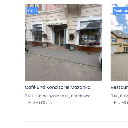
Cafe
Restaur
Café und Konditorei Mazanka
Restaur
13 B. Chmelnyzkoho St., Berehowe
101, B.
+380 ....
+380