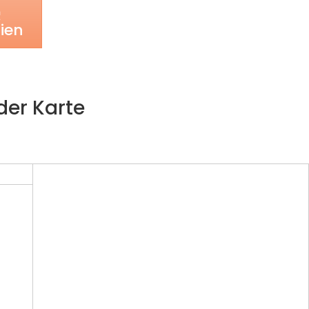

ien
der Karte