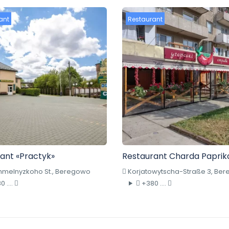
ant
Restaurant
ant «Practyk»
Restaurant Charda Paprik
 Chmelnyzkoho St., Beregowo
Korjatowytscha-Straße 3, Be
 ....
+380 ....