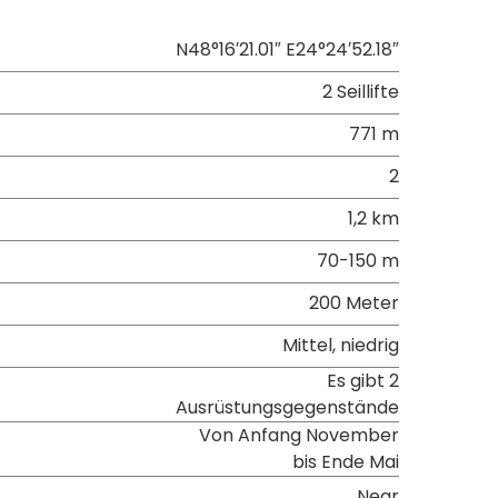
N48°16′21.01″ E24°24′52.18″
2 Seillifte
771 m
2
1,2 km
70-150 m
200 Meter
Mittel, niedrig
Es gibt 2
Ausrüstungsgegenstände
Von Anfang November
bis Ende Mai
Near