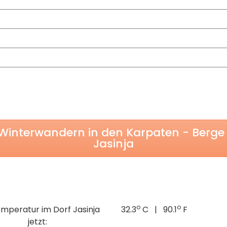
Winterwandern in den Karpaten - Berge 
Jasinja
o
o
emperatur im Dorf Jasinja
32.3
C | 90.1
F
jetzt: