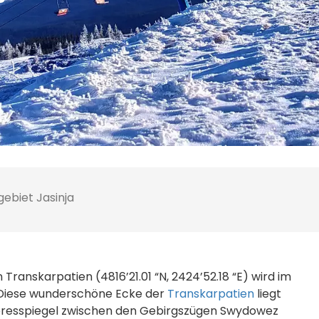
gebiet Jasinja
 Transkarpatien (4816’21.01 “N, 2424’52.18 “E) wird im
 Diese wunderschöne Ecke der
Transkarpatien
liegt
eresspiegel zwischen den Gebirgszügen Swydowez