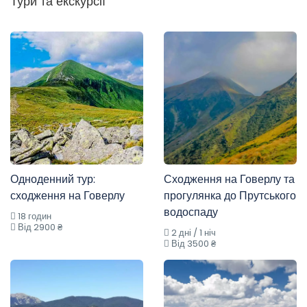
Тури та екскурсії
Одноденний тур:
Сходження на Говерлу та
сходження на Говерлу
прогулянка до Прутського
водоспаду
18 годин
Від 2900 ₴
2 дні / 1 ніч
Від 3500 ₴