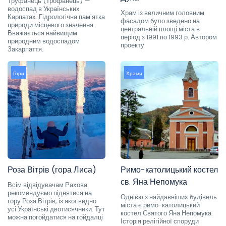
Труфанець (Трофанець) —
водоспад в Українських
Храм із величним головним
Карпатах. Гідрологічна пам'ятка
фасадом було зведено на
природи місцевого значення.
центральній площі міста в
Вважається найвищим
період з 1991 по 1993 р. Автором
природним водоспадом
проекту
Закарпаття.
Гори
Храми
Роза Вітрів (гора Лиса)
Римо-католицький костел
св. Яна Непомука
Всім відвідувачам Рахова
рекомендуємо піднятися на
Однією з найдавніших будівель
гору Роза Вітрів, із якої видно
міста є римо-католицький
усі Українські двотисячники. Тут
костел Святого Яна Непомука.
можна погойдатися на гойдалці
Історія релігійної споруди