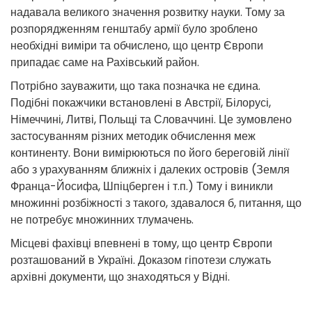
надавала великого значення розвитку науки. Тому за
розпорядженням генштабу армії було зроблено
необхідні виміри та обчислено, що центр Європи
припадає саме на Рахівський район.
Потрібно зауважити, що така позначка не єдина.
Подібні покажчики встановлені в Австрії, Білорусі,
Німеччині, Литві, Польщі та Словаччині. Це зумовлено
застосуванням різних методик обчислення меж
континенту. Вони вимірюються по його береговій лінії
або з урахуванням ближніх і далеких островів (Земля
Франца-Йосифа, Шпіцберген і т.п.) Тому і виникли
множинні розбіжності з такого, здавалося б, питання, що
не потребує множинних тлумачень.
Місцеві фахівці впевнені в тому, що центр Європи
розташований в Україні. Доказом гіпотези служать
архівні документи, що знаходяться у Відні.