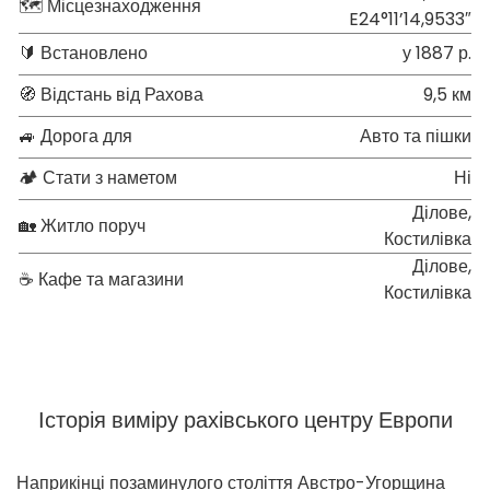
🗺 Місцезнаходження
E24°11’14,9533″
🔰 Встановлено
у 1887 р.
🧭 Відстань від Рахова
9,5 км
🚙 Дорога для
Авто та пішки
🏕 Стати з наметом
Ні
Ділове,
🏡 Житло поруч
Костилівка
Ділове,
☕ Кафе та магазини
Костилівка
Історія виміру рахівського центру Европи
Наприкінці позаминулого століття Австро-Угорщина