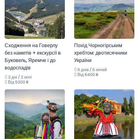
Сходження на Говерлу
Похід Чорногірським
без наметів + екскурсії в
хребтом: двотисячники
Буковель, Яремче і до
України
водоспадів
6 днів / 5 ночей
Від 6400 ₴
3 дні / 2 ночі
Від 5300 ₴