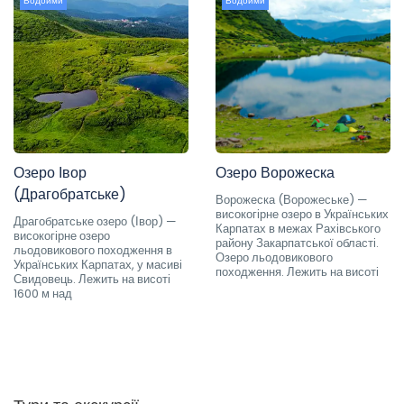
Водойми
Водойми
Озеро Івор
Озеро Ворожеска
(Драгобратське)
Ворожеска (Ворожеське) —
високогірне озеро в Українських
Драгобратське озеро (Івор) —
Карпатах в межах Рахівського
високогірне озеро
району Закарпатської області.
льодовикового походження в
Озеро льодовикового
Українських Карпатах, у масиві
походження. Лежить на висоті
Свидовець. Лежить на висоті
1600 м над