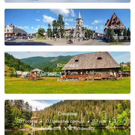
Тячів
0 Готелів
0 Приватна оренда
1 Тур
0 Активності
0 Автомобілі
Колочава
5 Готелів
1 Оренда
5 Турів
4 Активності
0
Автомобілі
Синевир
6 Готелів
0 Приватна оренда
8 Турів
3
Активності
0 Автомобілі