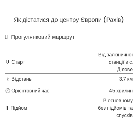
Як дістатися до центру Європи (Рахів)
Прогулянковий маршрут
Від залізничної
🔰 Старт
станції в с.
Ділове
🚶 Відстань
3,7 км
🕐 Орієнтовний час
45 хвилин
В основному
⬆ Підйом
без підйомів та
спусків