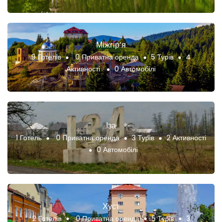
Міжгір’я
9 Готелів
0 Приватна оренда
5 Турів
4
Активності
0 Автомобілі
Іза
1 Готель
0 Приватна оренда
3 Турів
2 Активності
0 Автомобілі
Хуст
2 Готелів
0 Приватна оренда
5 Турів
3