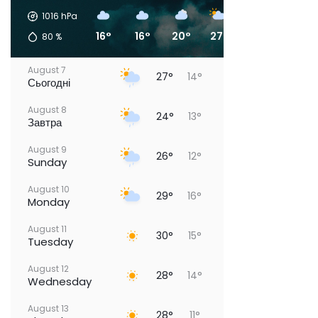
1016
hPa
16°
16°
20°
27°
27°
17°
80
%
August 7
27°
14°
Сьогодні
August 8
24°
13°
Завтра
August 9
26°
12°
Sunday
August 10
29°
16°
Monday
August 11
30°
15°
Tuesday
August 12
28°
14°
Wednesday
August 13
28°
11°