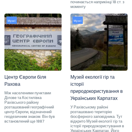
починається наприкінці 18 ст. з
моменту
Музеї
Музеї
Центр Європи біля
Музей екології гір та
Рахова
історії
природокористування в
Між населеними пунктами
Ділове та Костилівка
Українських Карпатах
Рахівського району
розташований географічний
У Рахівському районі
центр Європи, відзначений
розташовано територію
геодезичним знаком. Він був
біосферного заповідника. Тут
встановлений ще 1887
відкрито Музей екології гір та
історії природокористування в
Українських Карпатах. Його