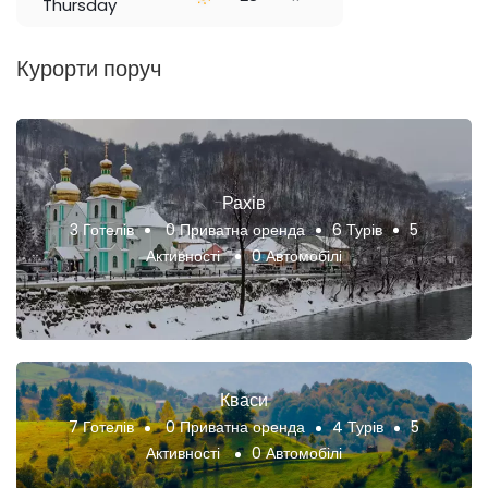
Thursday
Курорти поруч
Рахів
3 Готелів
0 Приватна оренда
6 Турів
5
Активності
0 Автомобілі
Кваси
7 Готелів
0 Приватна оренда
4 Турів
5
Активності
0 Автомобілі