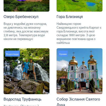
Озеро Бребенескул
Гора Близниця
Вода у водоймі дуже холодна,
Найвищою горою
не дивлячись на незначну
Свидовецького хребта Карпат є
глибину, яка досягає максимум
гора Близниця, висота якої
2,8 метра. Температура води
складає 1881 метрів. З цією
ніколи не перевищує
вершиною пов’язана одна з
найбільш
Водоспади
Храми
Водоспад Труфанець
Собор Зіслання Святого
Духа