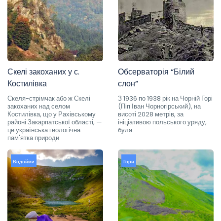
Скелі закоханих у с.
Обсерваторія “Білий
Костилівка
слон”
Скеля-стрімчак або ж Скелі
З 1936 по 1938 рік на Чорній Горі
закоханих над селом
(Піп Іван Чорногірський), на
Костилівка, що у Рахівському
висоті 2028 метрів, за
районі Закарпатської області, —
ініціативою польського уряду,
це українська геологічна
була
пам'ятка природи
Водойми
Гори