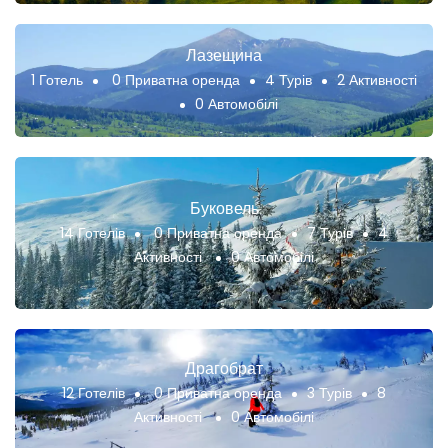
Лазещина
1 Готель
0 Приватна оренда
4 Турів
2 Активності
0 Автомобілі
Буковель
14 Готелів
0 Приватна оренда
7 Турів
4
Активності
0 Автомобілі
Драгобрат
12 Готелів
0 Приватна оренда
3 Турів
8
Активності
0 Автомобілі