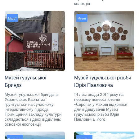
колекція
Музеї
Музеї
Музей гуцульської
Музей гуцульської різьби
Бриндзі
Юрія Павловича
Музей гуцульської бриндзі в
14 листопада 2014 року на
Українських Карпатах
першому поверсі готелю
ґрунтується на сучасному
«Європа» у Рахові відкрився
інтерактивному підході.
для відвідувачів Музей
Приміщення закладу культури
гуцульської різьби Юрія
складається з двох відділень:
Павловича. Його
основної експозиції