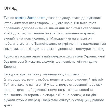
Огляд
Тур по
замках Закарпаття
дозволяє долучитися до рідкісних
історичних пам’яток старовини цього краю. Він виявиться
справжнім одкровенням не тільки для любителів старовини,
але й для тих, хто вважає за краще отримання яскравих
емоцій, аніж повсякденність. Мандрівники на власні очі
побачать містичне Трансільванське укріплення з навколишніми
землями, про які ходить стільки піднесених і похмурих легенд.
Туристів зустріне один із найпрекрасніших замків України, який
був центром блискучих задумів, що повністю міняли долю
Європи.
Екскурсія відкриє завісу таємниці над історіями про
благородство, велич, любов, подвиги, самопожертву й тріумф.
Той, хто захоче взяти в ній участь, почує старовинні перекази
про прекрасне або дивовижноме на межі реальності та
фантастики. Їх героями є люди, які не на словах, а на ділі
рухали історію вперед і зберігали культурну спадщину рідного
краю.