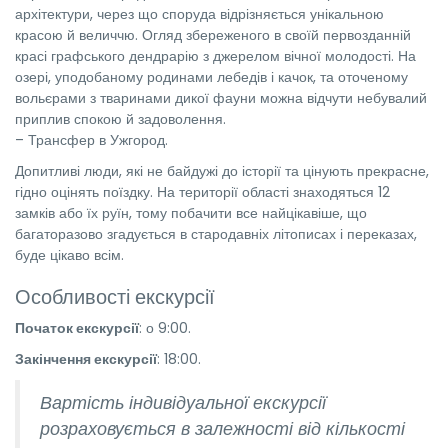
архітектури, через що споруда відрізняється унікальною
красою й величчю. Огляд збереженого в своїй первозданній
красі графського дендрарію з джерелом вічної молодості. На
озері, уподобаному родинами лебедів і качок, та оточеному
вольєрами з тваринами дикої фауни можна відчути небувалий
приплив спокою й задоволення.
– Трансфер в Ужгород.
Допитливі люди, які не байдужі до історії та цінують прекрасне,
гідно оцінять поїздку. На території області знаходяться 12
замків або їх руїн, тому побачити все найцікавіше, що
багаторазово згадується в стародавніх літописах і переказах,
буде цікаво всім.
Особливості екскурсії
Початок екскурсії
: о 9:00.
Закінчення екскурсії
: 18:00.
Вартість індивідуальної екскурсії
розраховується в залежності від кількості