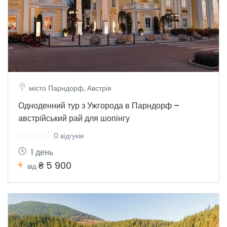
місто Парндорф, Австрія
Одноденний тур з Ужгорода в Парндорф –
австрійський рай для шопінгу
0 відгуків
1 день
₴ 5 900
від