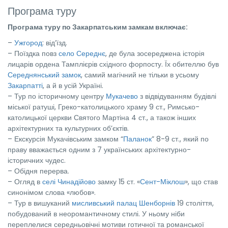
Програма туру
Програма туру по Закарпатським замкам включає:
–
Ужгород
: від’їзд.
– Поїздка повз
село Середнє
, де була зосереджена історія
лицарів ордена Тамплієрів східного форпосту. Їх обителлю був
Середнянський замок
, самий магічний не тільки в усьому
Закарпатті
, а й в усій Україні.
– Тур по історичному центру
Мукачево
з відвідуванням будівлі
міської ратуші, Греко-католицького храму 9 ст., Римсько-
католицької церкви Святого Мартіна 4 ст., а також інших
архітектурних та культурних об’єктів.
– Екскурсія Мукачівським замком “
Паланок
” 8-9 ст., який по
праву вважається одним з 7 українських архітектурно-
історичних чудес.
– Обідня перерва.
– Огляд в
селі Чинадійово
замку 15 ст. «
Сент-Міклош
», що став
синонімом слова «любов».
– Тур в вишуканий
мисливський палац Шенборнів
19 століття,
побудований в неоромантичному стилі. У ньому ніби
переплелися середньовічні мотиви готичної та романської