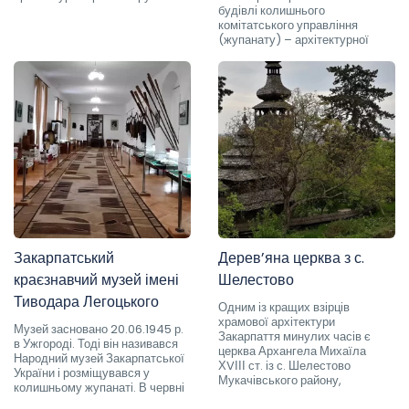
будівлі колишнього
комітатського управління
(жупанату) – архітектурної
Закарпатський
Дерев’яна церква з с.
краєзнавчий музей імені
Шелестово
Тиводара Легоцького
Одним із кращих взірців
храмової архітектури
Музей засновано 20.06.1945 р.
Закарпаття минулих часів є
в Ужгороді. Тоді він називався
церква Архангела Михаїла
Народний музей Закарпатської
ХVІІІ ст. із с. Шелестово
України і розміщувався у
Мукачівського району,
колишньому жупанаті. В червні