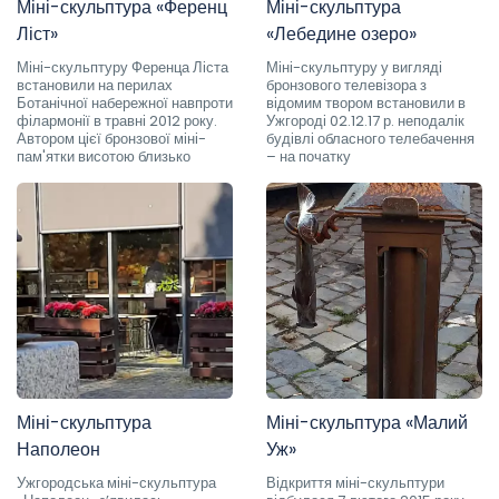
Міні-скульптура «Ференц
Міні-скульптура
Ліст»
«Лебедине озеро»
Міні-скульптуру Ференца Ліста
Міні-скульптуру у вигляді
встановили на перилах
бронзового телевізора з
Ботанічної набережної навпроти
відомим твором встановили в
філармонії в травні 2012 року.
Ужгороді 02.12.17 р. неподалік
Автором цієї бронзової міні-
будівлі обласного телебачення
пам'ятки висотою близько
– на початку
Міні-скульптура
Міні-скульптура «Малий
Наполеон
Уж»
Ужгородська міні-скульптура
Відкриття міні-скульптури