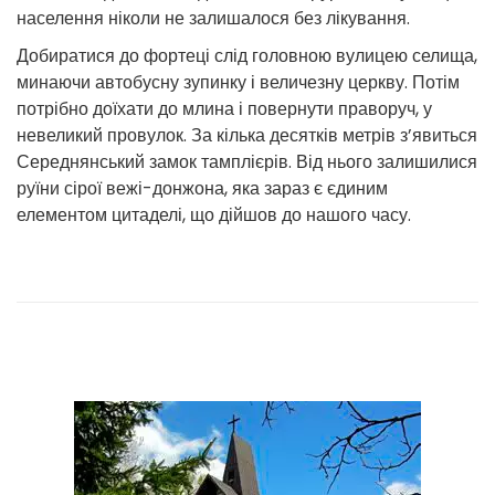
населення ніколи не залишалося без лікування.
Добиратися до фортеці слід головною вулицею селища,
минаючи автобусну зупинку і величезну церкву. Потім
потрібно доїхати до млина і повернути праворуч, у
невеликий провулок. За кілька десятків метрів з’явиться
Середнянський замок тамплієрів. Від нього залишилися
руїни сірої вежі-донжона, яка зараз є єдиним
елементом цитаделі, що дійшов до нашого часу.