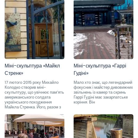
Міні-скульптура «Майкл
Міні-скульптура «Гаррі
Стренк»
Гудіні»
17 лютого 2015 року Михайло
Мало хто знає, що легендарний
Колодко створив міні-
фокусник і майстер дивовижних
скульптуру, що увічнює пам’ять
звільнень із камер та скринь
американського солдата
Гаррі Гудіні має закарпатське
українського походження
коріння. Він
Майкла Стренка. Його, разом з