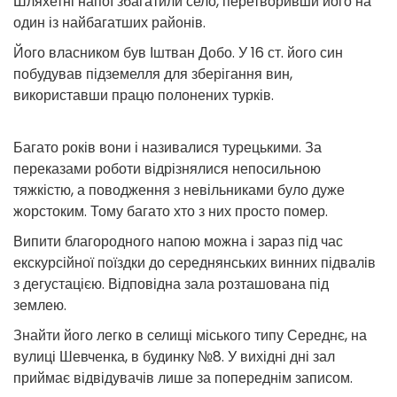
Шляхетні напої збагатили село, перетворивши його на
один із найбагатших районів.
Його власником був Іштван Добо. У 16 ст. його син
побудував підземелля для зберігання вин,
використавши працю полонених турків.
Багато років вони і називалися турецькими. За
переказами роботи відрізнялися непосильною
тяжкістю, а поводження з невільниками було дуже
жорстоким. Тому багато хто з них просто помер.
Випити благородного напою можна і зараз під час
екскурсійної поїздки до середнянських винних підвалів
з дегустацією. Відповідна зала розташована під
землею.
Знайти його легко в селищі міського типу Середнє, на
вулиці Шевченка, в будинку №8. У вихідні дні зал
приймає відвідувачів лише за попереднім записом.