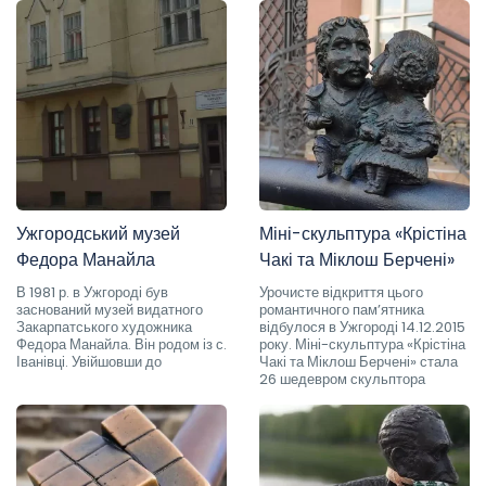
Ужгородський музей
Міні-скульптура «Крістіна
Федора Манайла
Чакі та Міклош Берчені»
В 1981 р. в Ужгороді був
Урочисте відкриття цього
заснований музей видатного
романтичного пам’ятника
Закарпатського художника
відбулося в Ужгороді 14.12.2015
Федора Манайла. Він родом із с.
року. Міні-скульптура «Крістіна
Іванівці. Увійшовши до
Чакі та Міклош Берчені» стала
26 шедевром скульптора