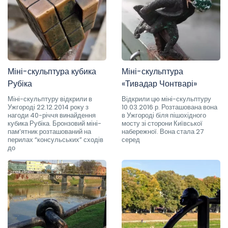
Міні-скульптура кубика
Міні-скульптура
Рубіка
«Тивадар Чонтварі»
Міні-скульптуру відкрили в
Відкрили цю міні-скульптуру
Ужгороді 22.12.2014 року з
10.03.2016 р. Розташована вона
нагоди 40-річчя винайдення
в Ужгороді біля пішохідного
кубика Рубіка. Бронзовий міні-
мосту зі сторони Київської
пам’ятник розташований на
набережної. Вона стала 27
перилах “консульських” сходів
серед
до