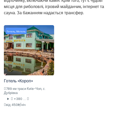
відпочинку, включаючи камін. Крім того, тут є чудові
місця для риболовлі, ігровий майданчик, інтернет та
сауна. За бажанням надається трансфер.
Готель
,
Мотель
Готель «Короп»
789 км траси Київ-Чоп, с.
Дубрівка
+380 ....
від 450₴/ніч