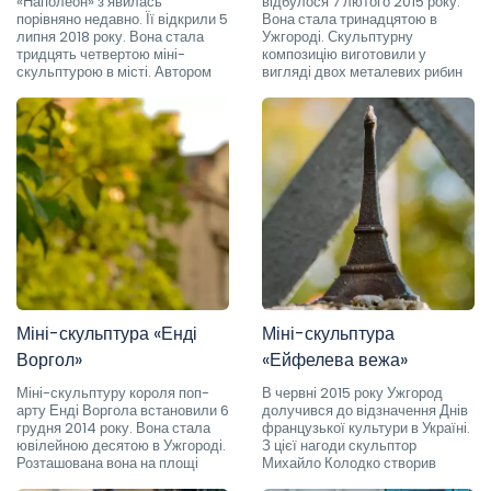
«Наполеон» з’явилась
відбулося 7 лютого 2015 року.
порівняно недавно. Її відкрили 5
Вона стала тринадцятою в
липня 2018 року. Вона стала
Ужгороді. Скульптурну
тридцять четвертою міні-
композицію виготовили у
скульптурою в місті. Автором
вигляді двох металевих рибин
Міні-скульптура «Енді
Міні-скульптура
Воргол»
«Ейфелева вежа»
Міні-скульптуру короля поп-
В червні 2015 року Ужгород
арту Енді Воргола встановили 6
долучився до відзначення Днів
грудня 2014 року. Вона стала
французької культури в Україні.
ювілейною десятою в Ужгороді.
З цієї нагоди скульптор
Розташована вона на площі
Михайло Колодко створив