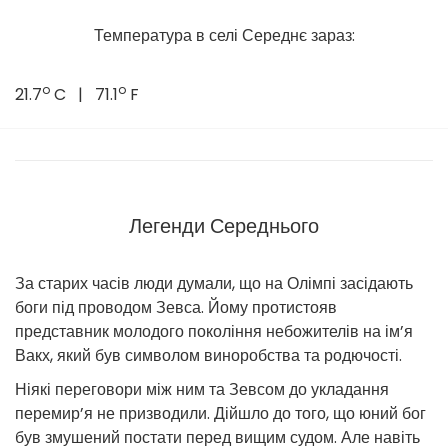
Температура в селі Середнє зараз:
o
o
21.7
C | 71.1
F
Легенди Середнього
За старих часів люди думали, що на Олімпі засідають
боги під проводом Зевса. Йому протистояв
представник молодого покоління небожителів на ім’я
Вакх, який був символом виноробства та родючості.
Ніякі переговори між ним та Зевсом до укладання
перемир’я не призводили. Дійшло до того, що юний бог
був змушений постати перед вищим судом. Але навіть