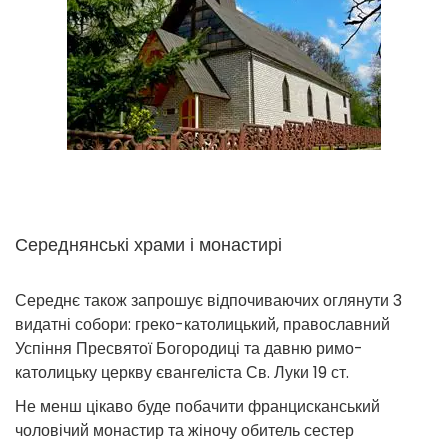
Середнянські храми і монастирі
Середнє також запрошує відпочиваючих оглянути 3
видатні собори: греко-католицький, православний
Успіння Пресвятої Богородиці та давню римо-
католицьку церкву євангеліста Св. Луки 19 ст.
Не менш цікаво буде побачити францисканський
чоловічий монастир та жіночу обитель сестер