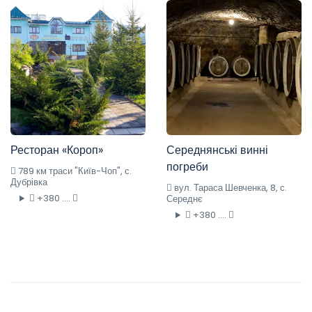
Ресторан «Короп»
Середнянські винні
погреби
789 км траси "Київ-Чоп", с.
Дубрівка
вул. Тараса Шевченка, 8, с.
+380 ....
Середнє
+380 ....