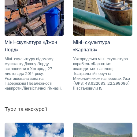
Міні-скульптура «Джон
Міні-скульптура
Лорд»
«Карпатія»
Міні-скульптуру відомому
Ужгородська міні-скульптура
музиканту Джону Лорду
корабель «Карпатія»
встановили в Ужгороді 27
знаходиться на площі
листопада 2014 року.
Театральній поруч із
Розташована вона на
Миколайчиком на перилах Ужа
Набережній Незалежності
(GPS: 48.622083, 22.298086).
навпроти Лінгвістичної гімназії.
Її встановили 15
Тури та екскурсії