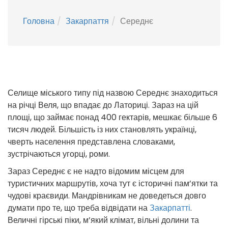
Головна
Закарпаття
Середнє
Селище міського типу під назвою Середнє знаходиться
на річці Веля, що впадає до Латориці. Зараз на цій
площі, що займає понад 400 гектарів, мешкає більше 6
тисяч людей. Більшість із них становлять українці,
чверть населення представлена словаками,
зустрічаються угорці, роми.
Зараз Середнє є не надто відомим місцем для
туристичних маршрутів, хоча тут є історичні пам’ятки та
чудові краєвиди. Мандрівникам не доведеться довго
думати про те, що треба відвідати на
Закарпатті
.
Величні гірські піки, м’який клімат, вільні долини та