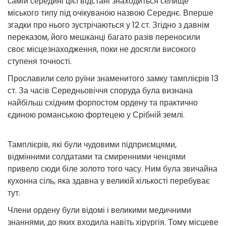
самій середині цієї відстані знаходиться селище
міського типу під очікуваною назвою Середнє. Вперше
згадки про нього зустрічаються у 12 ст. Згідно з давнім
переказом, його мешканці багато разів переносили
своє місцезнаходження, поки не досягли високого
ступеня точності.
Прославили село руїни знаменитого замку тамплієрів 13
ст. За часів Середньовіччя споруда була визнана
найбільш східним форпостом ордену та практично
єдиною романською фортецею у Срібній землі.
Тамплієрів, які були чудовими підприємцями,
відмінними солдатами та смиренними ченцями
привело сюди біле золото того часу. Ним була звичайна
кухонна сіль, яка здавна у великій кількості перебуває
тут.
Члени ордену були відомі і великими медичними
знаннями, до яких входила навіть хірургія. Тому місцеве