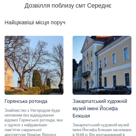
Дозвілля поблизу смт Середнє
Найцікавіші місця поруч
Горянська ротонда
Закарпатський художній
музей імені Йосифа
Знайомство з Ужгородом буде
неповним без відвідування
Бокшая
відомої Горянської ротонди, яка
є однією з найдавніших
Закарпатський художній музей
пам'яток сакральної
імені Йосифа Бокшая засновано
архітектури України. Віруючі
в 1948 р. Він розташований в