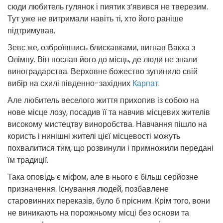
сюди любитель гулянок і пиятик з’явився не тверезим.
Тут уже не витримали навіть ті, хто його раніше
підтримував.
Зевс же, озброївшись блискавками, вигнав Вакха з
Олімпу. Він послав його до місць, де люди не знали
виноградарства. Верховне божество зупинило свій
вибір на схилі південно-західних
Карпат
.
Але любитель веселого життя прихопив із собою на
нове місце лозу, посадив її та навчив місцевих жителів
високому мистецтву виноробства. Навчання пішло на
користь і нинішні жителі цієї місцевості можуть
похвалитися тим, що розвинули і примножили передані
їм традиції.
Така оповідь є міфом, але в нього є більш серйозне
призначення. Існування людей, позбавлене
старовинних переказів, було б прісним. Крім того, вони
не виникають на порожньому місці без основи та