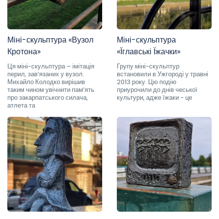
Міні-скульптура «Вузол
Міні-скульптура
Кротона»
«Їглавські Їжачки»
Ця міні-скульптура – імітація
Групу міні-скульптур
перил, зав’язаних у вузол.
встановили в Ужгороді у травні
Михайло Колодко вирішив
2013 року. Цю подію
таким чином увічнити пам’ять
приурочили до днів чеської
про закарпатського силача,
культури, адже їжаки - це
атлета та