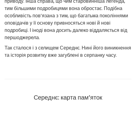
приводу. Інша справа, що чим старовинніша легенда,
тим більшими подробицями вона обростає. Подібна
особливість пов’язана з тим, що багатьма поколіннями
оповідачів у її основу привносяться нові й нові
подробиці. І іноді вона досить далеко віддаляється від
першоджерела.
Так сталося і з селищем Середнє. Нині його виникнення
та історія розвитку вже загублені в серпанку часу.
Середнє: карта пам’яток