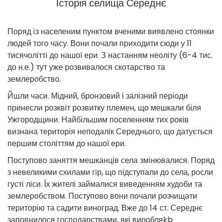
Історія селища Середнє
Поряд із населеним пунктом вченими виявлено стоянки
людей того часу. Вони почали приходити сюди у 11
тисячолітті до нашої ери. З настанням неоліту (6-4 тис.
до н.е.) тут уже розвивалося скотарство та
землеробство.
Йшли часи. Мідний, бронзовий і залізний періоди
принесли розквіт розвитку племен, що мешкали біля
Ужгородщини. Найбільшим поселенням тих років
визнана територія неподалік Середнього, що датується
першим століттям до нашої ери.
Поступово заняття мешканців села змінювалися. Поряд
з невеликими схилами гір, що підступали до села, росли
густі ліси. Їх жителі займалися виведенням худоби та
землеробством. Поступово вони почали розчищати
територію та садити виноград. Вже до 14 ст. Середнє
заповнилося господарствами, які виробляkb