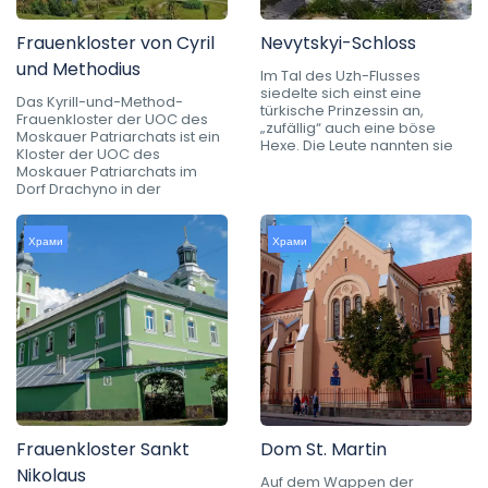
Frauenkloster von Cyril
Nevytskyi-Schloss
und Methodius
Im Tal des Uzh-Flusses
siedelte sich einst eine
Das Kyrill-und-Method-
türkische Prinzessin an,
Frauenkloster der UOC des
„zufällig“ auch eine böse
Moskauer Patriarchats ist ein
Hexe. Die Leute nannten sie
Kloster der UOC des
Moskauer Patriarchats im
Dorf Drachyno in der
Храми
Храми
Frauenkloster Sankt
Dom St. Martin
Nikolaus
Auf dem Wappen der