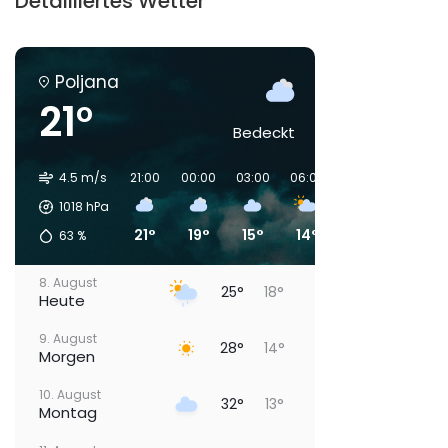
Detailliertes Wetter
Poljana
21°
Bedeckt
4.5 m/s
21:00
00:00
03:00
06:00
09:00
12:00
1018
hPa
21°
19°
15°
14°
20°
24°
63
%
8. August
25°
18°
Heute
9. August
28°
14°
Morgen
10. August
32°
13°
Montag