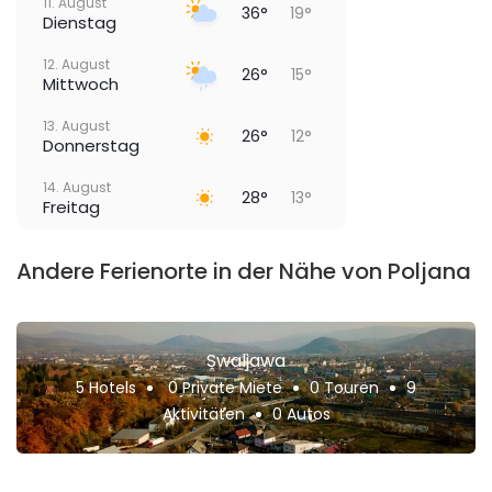
11. August
36°
19°
Dienstag
12. August
26°
15°
Mittwoch
13. August
26°
12°
Donnerstag
14. August
28°
13°
Freitag
Andere Ferienorte in der Nähe von Poljana
Swaljawa
5 Hotels
0 Private Miete
0 Touren
9
Aktivitäten
0 Autos