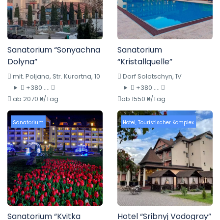
Sanatorium “Sonyachna
Sanatorium
Dolyna”
“Kristallquelle”
mit. Poljana, Str. Kurortna, 10
Dorf Solotschyn, 1V
+380 ....
+380 ....
ab 2070 ₴/Tag
ab 1550 ₴/Tag
Sanatorium
Hotel
,
Touristischer Komplex
Sanatorium “Kvitka
Hotel “Sribnyj Vodogray”