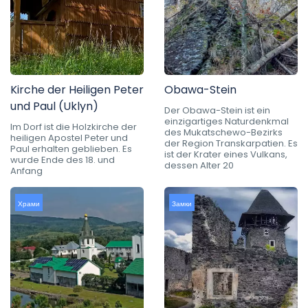
Kirche der Heiligen Peter
Obawa-Stein
und Paul (Uklyn)
Der Obawa-Stein ist ein
einzigartiges Naturdenkmal
Im Dorf ist die Holzkirche der
des Mukatschewo-Bezirks
heiligen Apostel Peter und
der Region Transkarpatien. Es
Paul erhalten geblieben. Es
ist der Krater eines Vulkans,
wurde Ende des 18. und
dessen Alter 20
Anfang
Храми
Замки