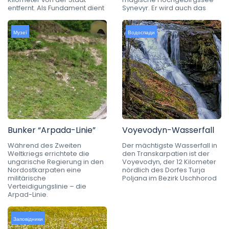
entfernt. Als Fundament dient
Synevyr. Er wird auch das
Музеї
Водоспади
Bunker “Arpada-Linie”
Voyevodyn-Wasserfall
Während des Zweiten
Der mächtigste Wasserfall in
Weltkriegs errichtete die
den Transkarpatien ist der
ungarische Regierung in den
Voyevodyn, der 12 Kilometer
Nordostkarpaten eine
nördlich des Dorfes Turja
militärische
Poljana im Bezirk Uschhorod
Verteidigungslinie – die
Arpad-Linie.
Заповідники