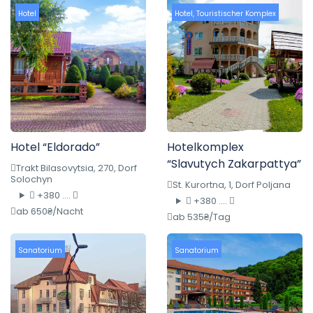
Hotel
Hotel
,
Touristischer Komplex
Hotel “Eldorado”
Hotelkomplex
“Slavutych Zakarpattya”
Trakt Bilasovytsia, 270, Dorf
Solochyn
St. Kurortna, 1, Dorf Poljana
+380 ....
+380 ....
ab 650₴/Nacht
ab 535₴/Tag
Sanatorium
Sanatorium