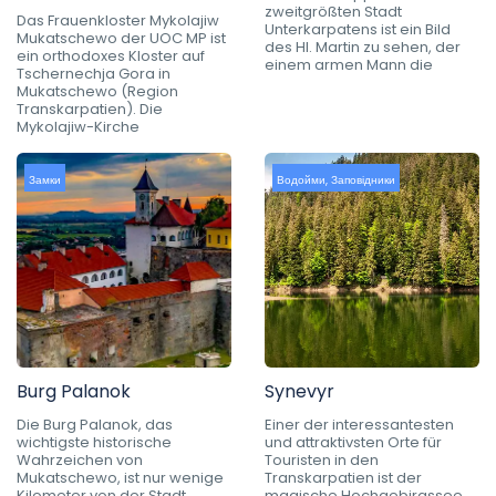
zweitgrößten Stadt
Das Frauenkloster Mykolajiw
Unterkarpatens ist ein Bild
Mukatschewo der UOC MP ist
des Hl. Martin zu sehen, der
ein orthodoxes Kloster auf
einem armen Mann die
Tschernechja Gora in
Mukatschewo (Region
Transkarpatien). Die
Mykolajiw-Kirche
Замки
Водойми
,
Заповідники
Burg Palanok
Synevyr
Die Burg Palanok, das
Einer der interessantesten
wichtigste historische
und attraktivsten Orte für
Wahrzeichen von
Touristen in den
Mukatschewo, ist nur wenige
Transkarpatien ist der
Kilometer von der Stadt
magische Hochgebirgssee