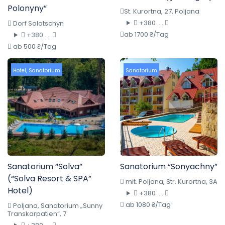
Polonyny”
St. Kurortna, 27, Poljana
+380 ....
Dorf Solotschyn
ab 1700 ₴/Tag
+380 ....
ab 500 ₴/Tag
Hotel
,
Sanatorium
Sanatorium
Sanatorium “Solva”
Sanatorium “Sonyachny”
(“Solva Resort & SPA”
mit. Poljana, Str. Kurortna, 3A
Hotel)
+380 ....
ab 1080 ₴/Tag
Poljana, Sanatorium „Sunny
Transkarpatien“, 7