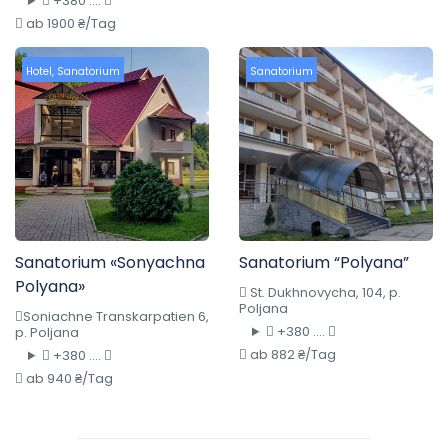
+380 ....
ab 1900 ₴/Tag
Hotel
,
Sanatorium
Sanatorium
Sanatorium «Sonyachna
Sanatorium “Polyana”
Polyana»
St. Dukhnovycha, 104, p.
Poljana
Soniachne Transkarpatien 6,
+380 ....
p. Poljana
ab 882 ₴/Tag
+380 ....
ab 940 ₴/Tag