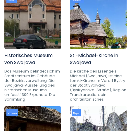
Historisches Museum
St.-Michael-Kirche in
von Swaljawa
Swaljawa
Das Museum befindet sich im
Die Kirche des Erzengels
Stadtzentrum im Gebäude
Michael (Swaljawa) ist eine
der Bezirksverwaltung. Die
Lemki-Kirche im Vorort Bystry
Swaljawa-Ausstellung des
der Stadt Svalyava
historischen Museums
(Bystryanska-Straße), Region
umfasst 1300 Exponate. Die
Transkarpatien, ein
Sammlung
architektonisches
Храми
Гори