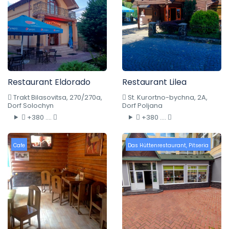
Restaurant Eldorado
Restaurant Lilea
Trakt Bilasovitsa, 270/270a,
St. Kurortno-bychna, 2A,
Dorf Solochyn
Dorf Poljana
+380 ....
+380 ....
Cafe
Das Hüttenrestaurant
,
Pitseria