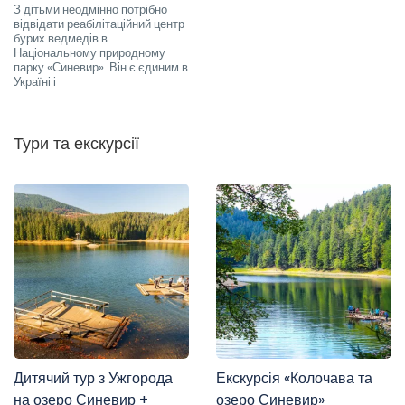
З дітьми неодмінно потрібно
відвідати реабілітаційний центр
бурих ведмедів в
Національному природному
парку «Синевир». Він є єдиним в
Україні і
Тури та екскурсії
Дитячий тур з Ужгорода
Екскурсія «Колочава та
на озеро Синевир +
озеро Синевир»