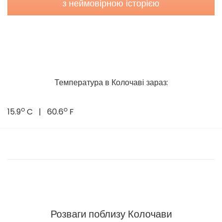
з неймовірною історією
Температура в Колочаві зараз:
o
o
15.9
C | 60.6
F
Розваги поблизу Колочави