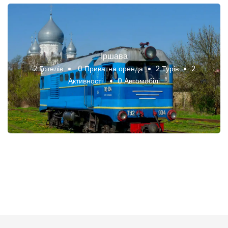
Іршава
2 Готелів
0 Приватна оренда
2 Турів
2
Активності
0 Автомобілі