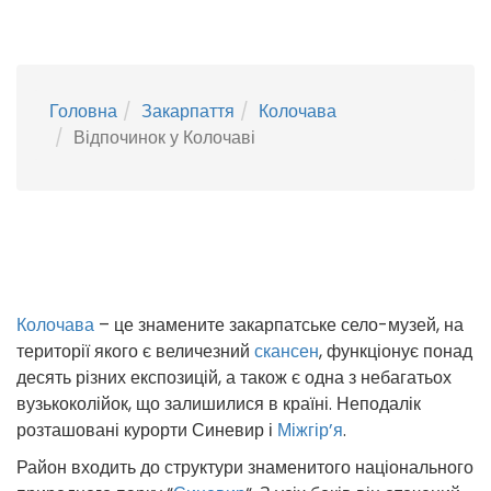
Головна
Закарпаття
Колочава
Відпочинок у Колочаві
Колочава
– це знамените закарпатське село-музей, на
території якого є величезний
скансен
, функціонує понад
десять різних експозицій, а також є одна з небагатьох
вузькоколійок, що залишилися в країні. Неподалік
розташовані курорти Синевир і
Міжгір’я
.
Район входить до структури знаменитого національного