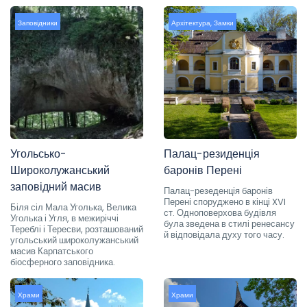
Заповідники
Архітектура
,
Замки
Угольсько-
Палац-резиденція
Широколужанський
баронів Перені
заповідний масив
Палац-резеденція баронів
Перені споруджено в кінці XVI
Біля сіл Мала Уголька, Велика
ст. Одноповерхова будівля
Уголька і Угля, в межиріччі
була зведена в стилі ренесансу
Тереблі і Тересви, розташований
й відповідала духу того часу.
угольський широколужанський
масив Карпатського
біосферного заповідника.
Храми
Храми