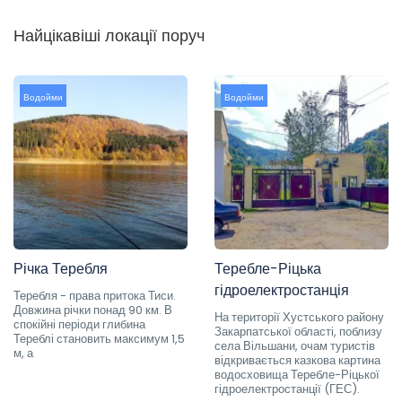
Найцікавіші локації поруч
Водойми
Водойми
Річка Теребля
Теребле-Ріцька
гідроелектростанція
Теребля - права притока Тиси.
Довжина річки понад 90 км. В
На території Хустського району
спокійні періоди глибина
Закарпатської області, поблизу
Тереблі становить максимум 1,5
села Вільшани, очам туристів
м, а
відкривається казкова картина
водосховища Теребле-Ріцької
гідроелектростанції (ГЕС).