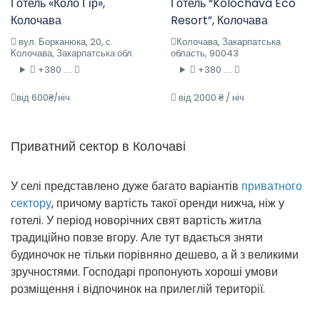
Готель «Коло Гір»,
Готель “Kolochava Eco
Колочава
Resort”, Колочава
вул. Борканюка, 20, с.
Колочава, Закарпатська
Колочава, Закарпатська обл.
область, 90043
+380 ....
+380 ....
від 600₴/ніч
від 2000 ₴ / ніч
Приватний сектор в Колочаві
У селі представлено дуже багато варіантів
приватного
сектору
, причому вартість такої оренди нижча, ніж у
готелі. У період новорічних свят вартість житла
традиційно повзе вгору. Але тут вдається зняти
будиночок не тільки порівняно дешево, а й з великими
зручностями. Господарі пропонують хороші умови
розміщення і відпочинок на прилеглій території.