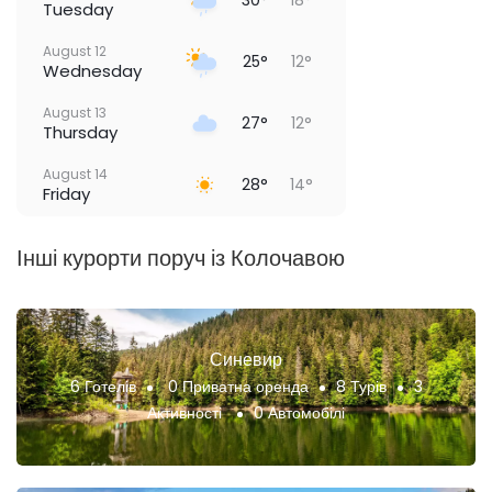
30°
18°
Tuesday
August 12
25°
12°
Wednesday
August 13
27°
12°
Thursday
August 14
28°
14°
Friday
Інші курорти поруч із Колочавою
Синевир
6 Готелів
0 Приватна оренда
8 Турів
3
Активності
0 Автомобілі