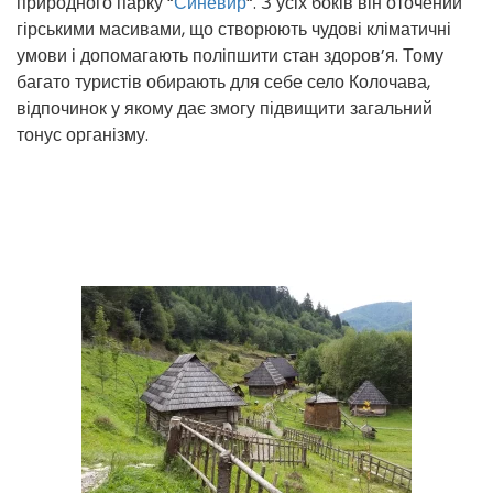
природного парку “
Синевир
“. З усіх боків він оточений
гірськими масивами, що створюють чудові кліматичні
умови і допомагають поліпшити стан здоров’я. Тому
багато туристів обирають для себе село Колочава,
відпочинок у якому дає змогу підвищити загальний
тонус організму.