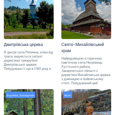
Дмитріївська церква
Свято-Михайлівський
храм
В центрі села Репинне, зліва від
траси, видніється силует
Найвідомішою історичною
дерев’яної тризрубної
пам’яткою села Негровець
Дмитріївської церкви.
Хустського району
Побудовано її ще в 1780 році зі
Закарпатської області є
дерев’яна Михайлівська церква
з дзвіницею в бойківському
стилі. Побудований цей
Водойми
,
Заповідники
Музеї