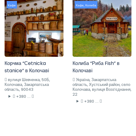
Кафе
Кафе
,
Колиба
Корчма “Сetnicka
Колиба “Риба Fish” в
stanice” в Колочаві
Колочаві
вулиця Шевченка, 50Б,
Україна, Закарпатська
Колочава, Закарпатська
область, Хустський район, село
область, 90043
Колочава, вулиця Возз’єднання,
22
+380 ....
+380 ....