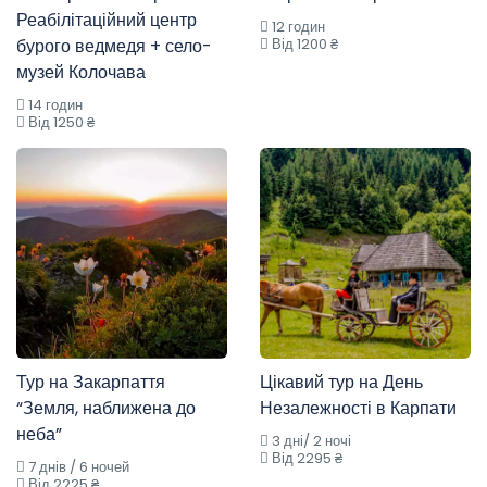
Реабілітаційний центр
12 годин
бурого ведмедя + село-
Від 1200 ₴
музей Колочава
14 годин
Від 1250 ₴
Тур на Закарпаття
Цікавий тур на День
“Земля, наближена до
Незалежності в Карпати
неба”
3 дні/ 2 ночі
Від 2295 ₴
7 днів / 6 ночей
Від 2225 ₴