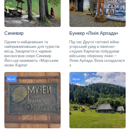
Синевир
Бункер «Лінія Арпада»
Одним із найцікавіших та
Під час Другої світової війни
найпривабливіших для туристів
угорський уряд в північно-
місць Закарпаття є чарівне
східних Карпатах побудував
високогірне озеро Синевир.
військову оборонну лінію –
Його ще називають «Морським
Лінію Арпада. Вона складалася
оком» Карпат.
з
Музеї
Музеї