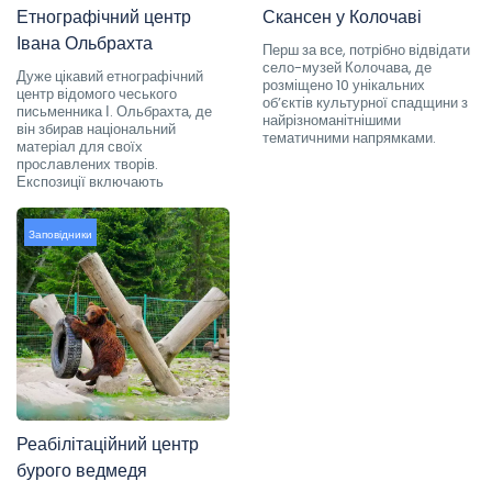
Етнографічний центр
Скансен у Колочаві
Івана Ольбрахта
Перш за все, потрібно відвідати
село-музей Колочава, де
Дуже цікавий етнографічний
розміщено 10 унікальних
центр відомого чеського
об’єктів культурної спадщини з
письменника І. Ольбрахта, де
найрізноманітнішими
він збирав національний
тематичними напрямками.
матеріал для своїх
прославлених творів.
Експозиції включають
Заповідники
Реабілітаційний центр
бурого ведмедя