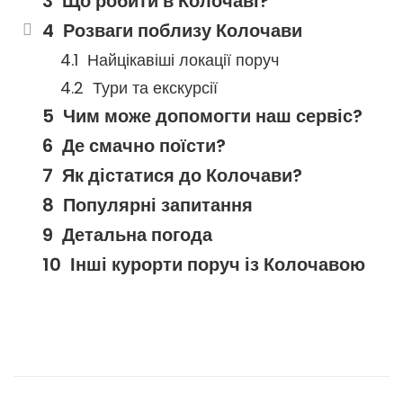
Що робити в Колочаві?
Розваги поблизу Колочави
Найцікавіші локації поруч
Тури та екскурсії
Чим може допомогти наш сервіс?
Де смачно поїсти?
Як дістатися до Колочави?
Популярні запитання
Детальна погода
Інші курорти поруч із Колочавою