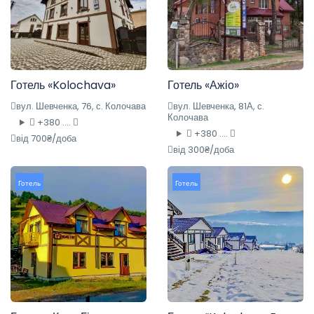
Готель «Kolochava»
Готель «Ажіо»
вул. Шевченка, 76, с. Колочава
вул. Шевченка, 81А, с.
Колочава
+380 ....
+380 ....
від 700₴/доба
від 300₴/доба
Готель
Готель