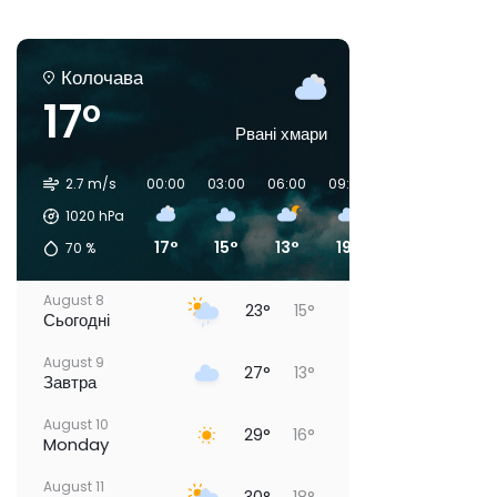
Колочава
17°
Рвані хмари
2.7 m/s
00:00
03:00
06:00
09:00
12:00
15:00
1020
hPa
17°
15°
13°
19°
24°
27°
70
%
August 8
23°
15°
Сьогодні
August 9
27°
13°
Завтра
August 10
29°
16°
Monday
August 11