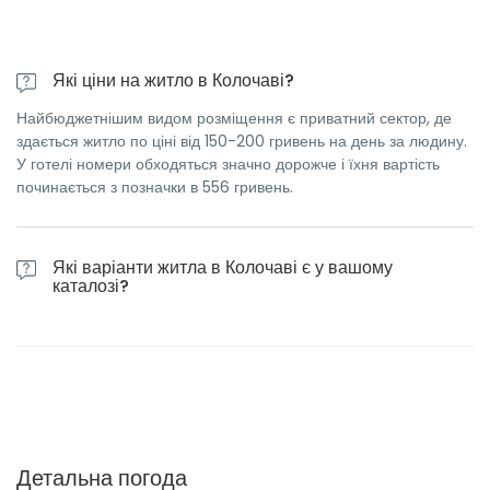
Які ціни на житло в Колочаві?
Найбюджетнішим видом розміщення є приватний сектор, де
здається житло по ціні від 150-200 гривень на день за людину.
У готелі номери обходяться значно дорожче і їхня вартість
починається з позначки в 556 гривень.
Які варіанти житла в Колочаві є у вашому
каталозі?
На нашому сайті представлені пропозиції приватного сектора,
готелів, котеджів і садиб, оренда яких надзвичайно вигідна.
Детальна погода