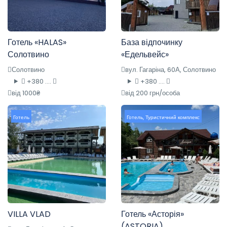
Готель «HALAS»
База відпочинку
Солотвино
«Едельвейс»
Солотвино
вул. Гагаріна, 60А, Солотвино
+380 ....
+380 ....
від 1000₴
від 200 грн/особа
Готель
Готель
,
Туристичний комплекс
VILLA VLAD
Готель «Асторія»
(ASTORIA)