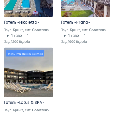
Готель «Nikoletta»
Готель «Praha»
вул. Крянге, смт. Солотвино
вул. Крянге, смт. Солотвино
+380 ....
+380 ....
від 1200 ₴/доба
від 1900 ₴/доба
Готель
,
Туристичний комплекс
Готель «Lotus & SPA»
вул. Крянге, смт. Солотвино