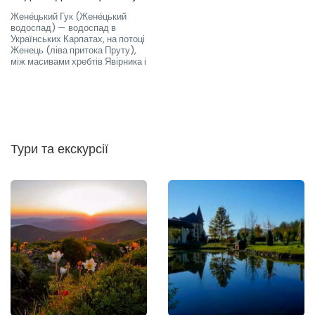
Жене́цький Гук (Жене́цький
водоспад) — водоспад в
Українських Карпатах, на потоці
Женець (ліва притока Пруту),
між масивами хребтів Явірника і
Тури та екскурсії