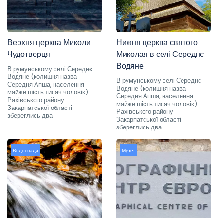
Верхня церква Миколи
Нижня церква святого
Чудотворця
Миколая в селі Середнє
Водяне
В румунському селі Середнє
Водяне (колишня назва
В румунському селі Середнє
Середня Апша, населення
Водяне (колишня назва
майже шість тисяч чоловік)
Середня Апша, населення
Рахівського району
майже шість тисяч чоловік)
Закарпатської області
Рахівського району
збереглись два
Закарпатської області
збереглись два
Водоспади
Музеї