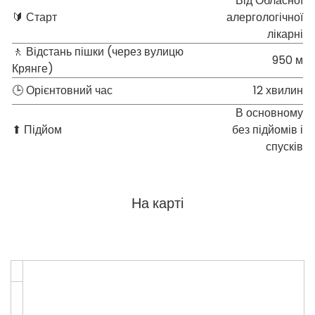
Від Обласної
🔰 Старт
алергологічної
лікарні
🚶 Відстань пішки (через вулицю
950 м
Крянге)
🕒 Орієнтовний час
12 хвилин
В основному
⬆ Підйом
без підйомів і
спусків
На карті