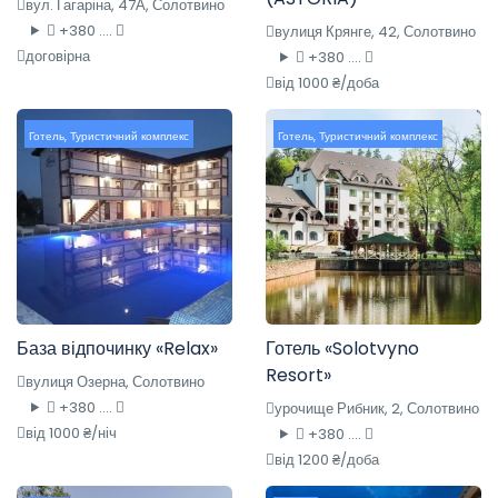
вул. Гагаріна, 47А, Солотвино
+380 ....
вулиця Крянге, 42, Солотвино
договірна
+380 ....
від 1000 ₴/доба
Готель
,
Туристичний комплекс
Готель
,
Туристичний комплекс
База відпочинку «Relax»
Готель «Solotvyno
Resort»
вулиця Озерна, Солотвино
+380 ....
урочище Рибник, 2, Солотвино
від 1000 ₴/ніч
+380 ....
від 1200 ₴/доба