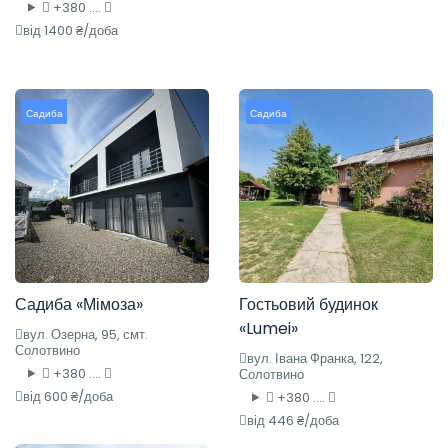
+380 ....
від 1400 ₴/доба
Садиба
Садиба
Садиба «Мімоза»
Гостьовий будинок
«Lumei»
вул. Озерна, 95, смт.
Солотвино
вул. Івана Франка, 122,
+380 ....
Солотвино
від 600 ₴/доба
+380 ....
від 446 ₴/доба