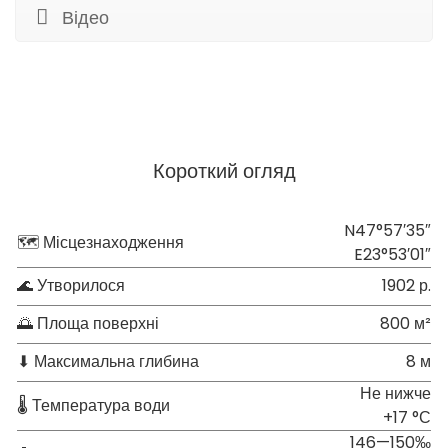
Відео
Короткий огляд
N47°57′35″
🗺 Місцезнаходження
E23°53′01″
🌊 Утворилося
1902 р.
🌅 Площа поверхні
800 м²
⬇ Максимальна глибина
8 м
Не нижче
🌡 Температура води
+17 °С
146—150‰