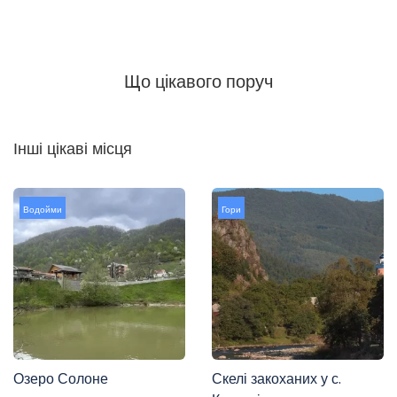
Що цікавого поруч
Інші цікаві місця
Водойми
Гори
Озеро Солоне
Скелі закоханих у с.