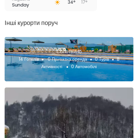
34°
17°
Sunday
Інші курорти поруч
Солотвино
14 Готелів
0 Приватна оренда
0 Турів
8
Активності
0 Автомобілі