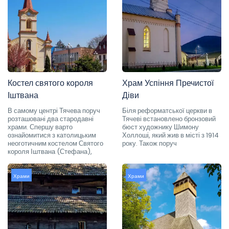
Костел святого короля
Храм Успіння Пречистої
Іштвана
Діви
В самому центрі Тячева поруч
Біля реформатської церкви в
розташовані два стародавні
Тячеві встановлено бронзовий
храми. Спершу варто
бюст художнику Шимону
ознайомитися з католицьким
Холлоші, який жив в місті з 1914
неоготичним костелом Святого
року. Також поруч
короля Іштвана (Стефана),
Храми
Храми