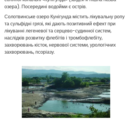
озера). Посередині водойми є острів.
Солотвинське озеро Кунігунда містить лікувальну ропу
та сульфідні грязі, які дають позитивний ефект при
лікуванні легеневої та серцево-судинної систем,
наслідків розвитку флебітів і тромбофлебіту,
захворювань кісток, нервової системи, урологічних
захворювань, псоріазу.