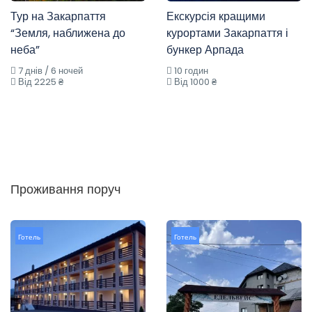
Тур на Закарпаття
Екскурсія кращими
“Земля, наближена до
курортами Закарпаття і
неба”
бункер Арпада
7 днів / 6 ночей
10 годин
Від 2225 ₴
Від 1000 ₴
Проживання поруч
Готель
Готель