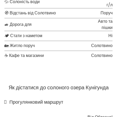
💦 Солоність води
г/л
🧭 Відстань від Солотвино
Поруч
Авто та
🚙 Дорога для
пішки
🏕 Стати з наметом
Ні
🏡 Житло поруч
Солотвино
☕ Кафе та магазини
Солотвино
Як дістатися до солоного озера Кунігунда
Прогулянковий маршрут