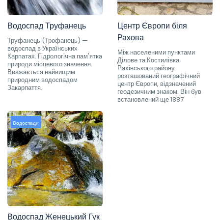
Водоспад Труфанець
Центр Європи біля
Рахова
Труфанець (Трофанець) —
водоспад в Українських
Між населеними пунктами
Карпатах. Гідрологічна пам'ятка
Ділове та Костилівка
природи місцевого значення.
Рахівського району
Вважається найвищим
розташований географічний
природним водоспадом
центр Європи, відзначений
Закарпаття.
геодезичним знаком. Він був
встановлений ще 1887
Водоспади
Водоспад Женецький Гук