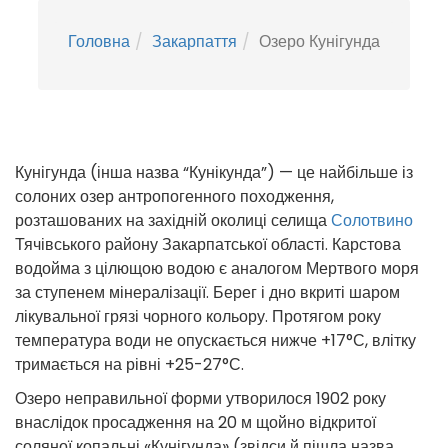
Головна
Закарпаття
Озеро Кунігунда
Кунігунда (інша назва “Кунікунда”) — це найбільше із
солоних озер антропогенного походження,
розташованих на західній околиці селища
Солотвино
Тячівського району Закарпатської області. Карстова
водойма з цілющою водою є аналогом Мертвого моря
за ступенем мінералізації. Берег і дно вкриті шаром
лікувальної грязі чорного кольору. Протягом року
температура води не опускається нижче +17°С, влітку
тримається на рівні +25-27°С.
Озеро неправильної форми утворилося 1902 року
внаслідок просадження на 20 м щойно відкритої
соляної копальні «Кунігунда» (звідси й пішла назва