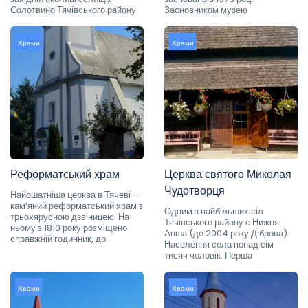
Солотвино Тячівського району
Засновником музею
Храми
Храми
Реформатський храм
Церква святого Миколая
Чудотворця
Найошатніша церква в Тячеві –
кам’яний реформатський храм з
Одним з найбільших сіл
трьохярусною дзвіницею. На
Тячівського району є Нижня
ньому з 1810 року розміщено
Апша (до 2004 року Діброва).
справжній годинник, до
Населення села понад сім
тисяч чоловік. Перша
Храми
Храми