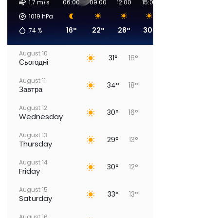
1.7 m/s
06:00
09:00
12:00
15:00
18:00
21:00
1019
hPa
16°
22°
28°
30°
31°
24°
74
%
August 10
31°
16°
Сьогодні
August 11
34°
18°
Завтра
August 12
30°
16°
Wednesday
August 13
29°
13°
Thursday
August 14
30°
12°
Friday
August 15
33°
13°
Saturday
August 16