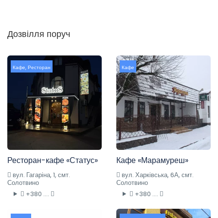
Дозвілля поруч
Кафе
,
Ресторан
Кафе
Ресторан-кафе «Статус»
Кафе «Марамуреш»
вул. Гагаріна, 1, смт.
вул. Харківська, 6А, смт.
Солотвино
Солотвино
+380 ....
+380 ....