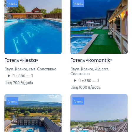
Готель
Готель
Готель «Fiesta»
Готель «Romantik»
вул. Крянге, смт. Солотвино
вул. Крянге, 42, смт.
Солотвино
+380 ....
+380 ....
від 700 ₴/доба
від 1000 ₴/доба
Готель
Готель