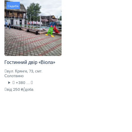
Садиба
Гостинний двір «Віола»
вул. Крянге, 73, смт.
Солотвино
+380 ....
від 250 ₴/доба