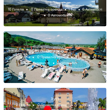
Шаян
10 Готелів
0 Приватна оренда
1 Тур
6 Активності
0 Автомобілі
Велятино
2 Готелів
0 Приватна оренда
3 Турів
4
Активності
0 Автомобілі
Хуст
2 Готелів
0 Приватна оренда
5 Турів
3