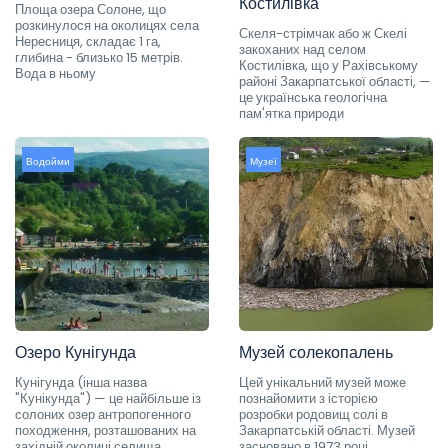
Костилівка
Площа озера Солоне, що
розкинулося на околицях села
Скеля-стрімчак або ж Скелі
Нересниця, складає 1 га,
закоханих над селом
глибина - близько 15 метрів.
Костилівка, що у Рахівському
Вода в ньому
районі Закарпатської області, —
це українська геологічна
пам'ятка природи
Водойми
Музеї
Озеро Кунігунда
Музей солекопалень
Кунігунда (інша назва
Цей унікальний музей може
"Кунікунда") — це найбільше із
познайомити з історією
солоних озер антропогенного
розробки родовищ солі в
походження, розташованих на
Закарпатській області. Музей
західній околиці селища
засновано в 1973 році.