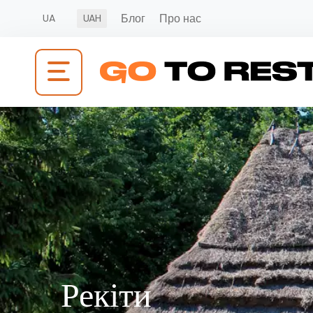
Блог
Про нас
UA
UAH
Рекіти