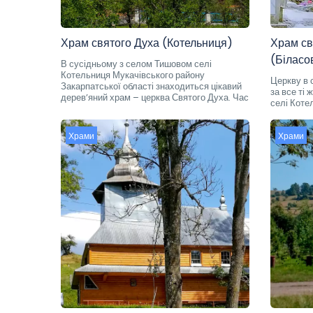
Храм святого Духа (Котельниця)
Храм св
(Біласо
В сусідньому з селом Тишовом селі
Котельниця Мукачівського району
Церкву в 
Закарпатської області знаходиться цікавий
за все ті
дерев’яний храм – церква Святого Духа. Час
селі Коте
Храми
Храми