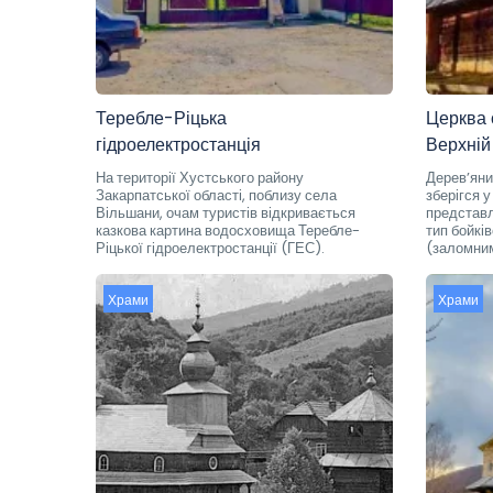
Теребле-Ріцька
Церква 
гідроелектростанція
Верхній
На території Хустського району
Дерев’яни
Закарпатської області, поблизу села
зберігся 
Вільшани, очам туристів відкривається
представл
казкова картина водосховища Теребле-
тип бойкі
Ріцької гідроелектростанції (ГЕС).
(заломни
Храми
Храми