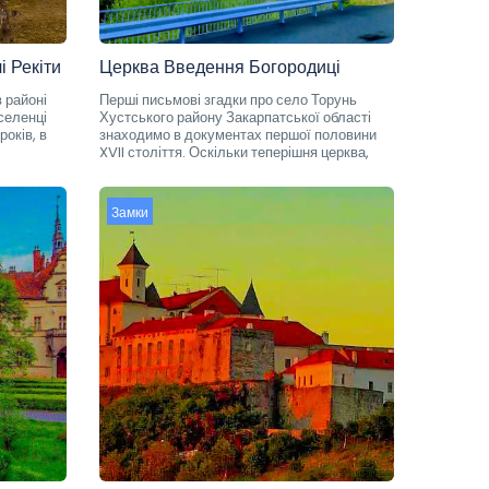
і Рекіти
Церква Введення Богородиці
 районі
Перші письмові згадки про село Торунь
селенці
Хустського району Закарпатської області
років, в
знаходимо в документах першої половини
XVII століття. Оскільки теперішня церква,
Замки