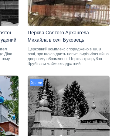
вятої
Церква Святого Архангела
тудений
Михайла в селі Буковець
нгел
Церковний комплекс споруджено в 1808
що Діва
році, про що свідчить напис, вирізьблений на
е тому
дверному обрамленні. Церква тризрубна.
Зруб нави майже квадратний
Храми