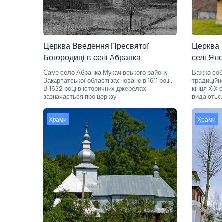
Церква Введення Пресвятої
Церква 
Богородиці в селі Абранка
селі Ял
Саме село Абранка Мукачівського району
Важко соб
Закарпатської області засноване в 1611 році.
традиційн
В 1692 році в історичних джерелах
кінця XIX
зазначається про церкву
видаються
Храми
Храми