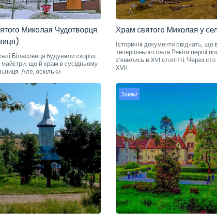
ятого Миколая Чудотворця
Храм святого Миколая у сел
виця)
Історичні документи свідчать, що в
теперішнього села Рекіти перші по
селі Біласовиця будували скоріш
з’явились в XVI столітті. Через сто 
 ж майстри, що й храм в сусідньому
XVII
льниця. Але, оскільки
Замки