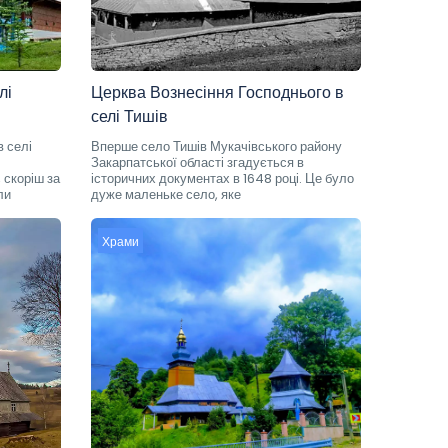
лі
Церква Вознесіння Господнього в
селі Тишів
в селі
Вперше село Тишів Мукачівського району
Закарпатської області згадується в
 скоріш за
історичних документах в 1648 році. Це було
ли
дуже маленьке село, яке
Храми