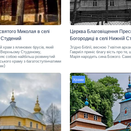
святого Миколая в селі
Церква Благовіщення Прес
 Студений
Богородиці в селі Нижній С
й храм з ялинових брусів, який
Згідно Біблії, весною 7 квітня арха
у Верхньому Студеному,
Гавриїл приніс благу вість про те, 
яє собою найбільш розвинутий
Марія народить сина Божого. Сам
вського храму з багатоступінчатими
ми)
Храми