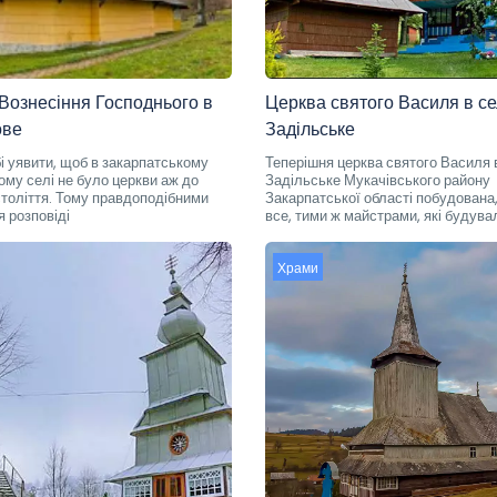
Вознесіння Господнього в
Церква святого Василя в се
ове
Задільське
і уявити, щоб в закарпатському
Теперішня церква святого Василя 
ому селі не було церкви аж до
Задільське Мукачівського району
 століття. Тому правдоподібними
Закарпатської області побудована,
 розповіді
все, тими ж майстрами, які будува
Храми