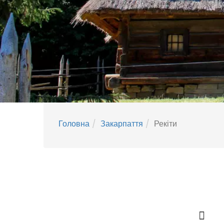
Головна
Закарпаття
Рекіти