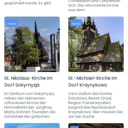
Constitution und Carpathian
gegründet wurde. Es gibt
Sich. Die reformierte Kirche
aus dem
Храми
Храми
St. Nikolaus-Kirche im
St.-Michael-Kirche im
Dorf Sokyrnyzja
Dorf Kraynykowo
Im Zentrum von Sokyrnyzja,
2 km südlich des Dorfes
neben der steinernen
Danylowo, Bezirk Chust,
orthodoxen Kirche der
Region Transkarpatien,
Himmelfahrt der Jungfrau
beginnt das Nachbardorf
Maria, können Touristen die
Kraynykowo. Hier müssen Sie
Schönheit der gotischen
auf der Suche