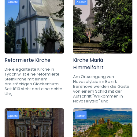
Храми
Храми
Reformierte Kirche
Kirche Mariä
Himmelfahrt
Die eleganteste Kirche in
Tyachiw ist eine reformierte
Am Ortseingang von
Steinkirche mit einem
Novoselytsia im Bezirk
dreistöckigen Glockenturm.
Berehove werden die Gäste
Seit 1810 steht dort eine echte
von einem Schild mit der
Uhr,
Aufschrift "Willkommen in
Novoselytsia" und
Храми
Замки