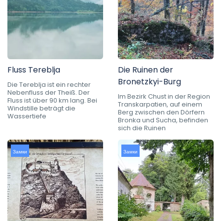
Fluss Tereblja
Die Ruinen der
Bronetzkyi-Burg
Die Tereblja ist ein rechter
Nebenfluss der Theiß. Der
Im Bezirk Chust in der Region
Fluss ist über 90 km lang. Bei
Transkarpatien, auf einem
Windstille beträgt die
Berg zwischen den Dörfern
Wassertiefe
Bronka und Sucha, befinden
sich die Ruinen
Замки
Замки