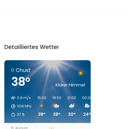
Detailliertes Wetter
Chust
38°
Klarer Himmel
0.9 m/s
15:00
18:00
21:00
00:00
03:00
06:00
1014
hPa
38°
38°
30°
24°
22°
19°
37
%
6. August