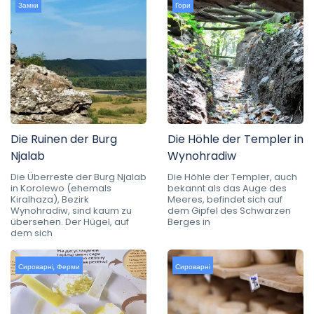
Замки
Гори
Die Ruinen der Burg
Die Höhle der Templer in
Njalab
Wynohradiw
Die Überreste der Burg Njalab
Die Höhle der Templer, auch
in Korolewo (ehemals
bekannt als das Auge des
Kiralhaza), Bezirk
Meeres, befindet sich auf
Wynohradiw, sind kaum zu
dem Gipfel des Schwarzen
übersehen. Der Hügel, auf
Berges in
dem sich
Сироварні
,
Ферми
Сироварні