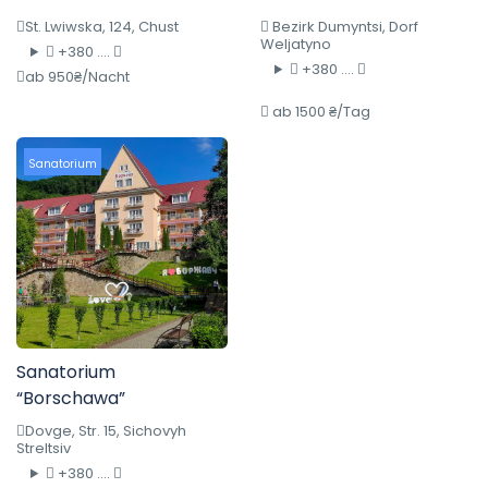
St. Lwiwska, 124, Chust
Bezirk Dumyntsi, Dorf
Weljatyno
+380 ....
+380 ....
ab 950₴/Nacht
ab 1500 ₴/Tag
Sanatorium
Sanatorium
“Borschawa”
Dovge, Str. 15, Sichovyh
Streltsiv
+380 ....