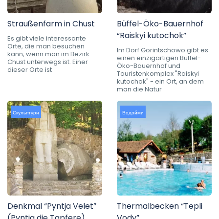
Straußenfarm in Chust
Büffel-Öko-Bauernhof
“Raiskyi kutochok”
Es gibt viele interessante
Orte, die man besuchen
Im Dorf Gorintschowo gibt es
kann, wenn man im Bezirk
einen einzigartigen Büffel-
Chust unterwegs ist. Einer
Öko-Bauernhof und
dieser Orte ist
Touristenkomplex "Raiskyi
kutochok" - ein Ort, an dem
man die Natur
Скульптури
Водойми
Denkmal “Pyntja Velet”
Thermalbecken “Tepli
(Pyntja die Tapfere)
Vody”