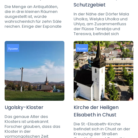
Schutzgebiet
Die Menge an Antiquitäten,
die in drei kleinen Räumen
In der Nähe der Dörfer Mala
ausgestellt ist, würde
Uholka, Welyka Uholka und
wahrscheinlich für zehn Säle
Uhlya, am Zusammenfluss
reichen. Einige der Exponate
der Flüsse Tereblja und
Tereswa, befindet sich
Храми
Храми
Ugolsky-Kloster
Kirche der Heiligen
Elisabeth in Chust
Das genaue Alter des
Klosters ist unbekannt.
Die St.-Elisabeth-Kirche
Forscher glauben, dass das
befindet sich in Chust an der
Kloster in der
Kreuzung der Straßen
vormongolischen Zeit