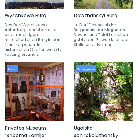
Wyschkowo Burg
Dowzhanskyi Burg
Das Dorf Wyschkowo
Im Dorf Dowhe ist der
beherbergt die Überreste
Burgpalast der Magnaten
einer mächtigen
Dowhai und Teleki erhalten
mittelalterlichen Burg in den
geblieben. Es wurde an der
Transkarpatien. In
Stelle einer Festung
historischen Quellen wird die
Festung erstmals
Музеї
Заповідники
Privates Museum
Ugolsko-
“Sriberna Zemlja”
Schirokoluzhansky