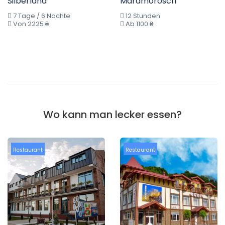
Silberland”
Maramorosch
7 Tage / 6 Nächte
12 Stunden
Von 2225 ₴
Ab 1100 ₴
Wo kann man lecker essen?
Restaurant
Restaurant