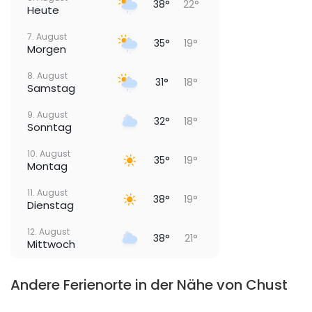
38°
22°
Heute
7. August
35°
19°
Morgen
8. August
31°
18°
Samstag
9. August
32°
18°
Sonntag
10. August
35°
19°
Montag
11. August
38°
19°
Dienstag
12. August
38°
21°
Mittwoch
Andere Ferienorte in der Nähe von Chust