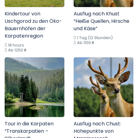
Kindertour von
Ausflug nach Khust
Uschgorod zu den Öko-
“Heiße Quellen, Hirsche
Bauernhöfen der
und Käse”
Karpatenregion
1 Tag (12 Stunden)
Ab 1100 ₴
18 hours
Ab 1250 ₴
Tour in die Karpaten
Ausflug nach Chust:
“Transkarpatien –
Höhepunkte von