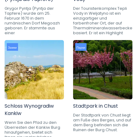
Grygor Pyntja (Pyntja der
Der Touristenkomplex Tepli
Tapfere) wurde am 25.
Vody in Weljatyno ist ein
Februar 1670 in dem
einzigartiger und
rumänischen Dorf Megoazh
farbenfroher Ort, der auf
geboren. Er stammte aus
Thermalmineralwasserbecken
einer
basiert. Er ist ein Highlight
Замки
Парки
Schloss Wynogradiw
Stadtpark in Chust
Kankiw
Der Stadtpark von Chust liegt
am Fuße des Berges, und auf
Wenn Sie den Pfad zu den
dem Berg befinden sich die
Überresten der Kankiw Burg
Ruinen der Burg Chust.
hinaufgehen, bietet sich