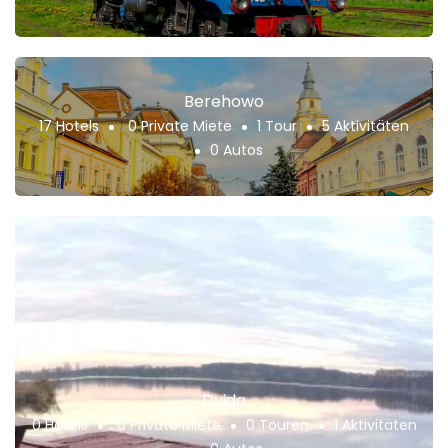
Berehowo
17 Hotels
0 Private Miete
1 Tour
5 Aktivitäten
0 Autos
Dyjda
0 Hotels
0 Private Miete
0 Touren
1 Aktivitäten