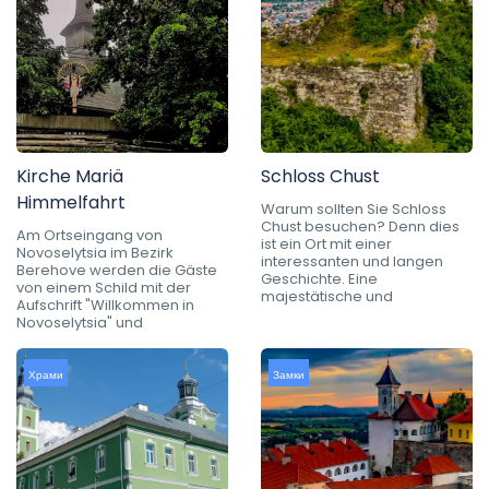
Kirche Mariä
Schloss Chust
Himmelfahrt
Warum sollten Sie Schloss
Chust besuchen? Denn dies
Am Ortseingang von
ist ein Ort mit einer
Novoselytsia im Bezirk
interessanten und langen
Berehove werden die Gäste
Geschichte. Eine
von einem Schild mit der
majestätische und
Aufschrift "Willkommen in
Novoselytsia" und
Храми
Замки