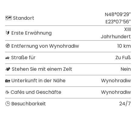
N48°09’29″
🗺 Standort
E23°07’56″
XIII
🔰 Erste Erwähnung
Jahrhundert
🧭 Entfernung von Wynohradiw
10 km
🚙 Straße für
Zu Fuß
🏕 Stehen Sie mit einem Zelt
Nein
🏡 Unterkunft in der Nähe
Wynohradiw
☕ Cafés und Geschäfte
Wynohradiw
🕒 Besuchbarkeit
24/7