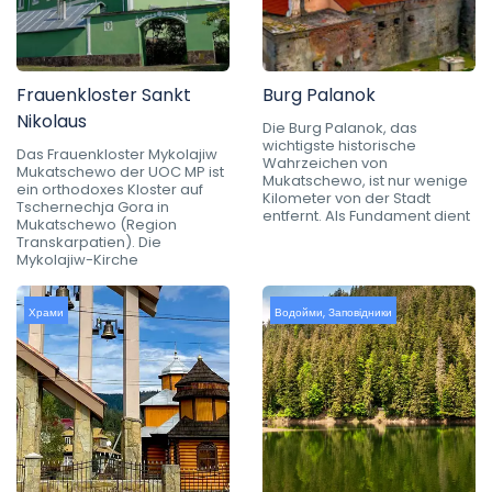
Frauenkloster Sankt
Burg Palanok
Nikolaus
Die Burg Palanok, das
wichtigste historische
Das Frauenkloster Mykolajiw
Wahrzeichen von
Mukatschewo der UOC MP ist
Mukatschewo, ist nur wenige
ein orthodoxes Kloster auf
Kilometer von der Stadt
Tschernechja Gora in
entfernt. Als Fundament dient
Mukatschewo (Region
Transkarpatien). Die
Mykolajiw-Kirche
Храми
Водойми
,
Заповідники