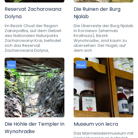
Reservat Zacharowana
Die Ruinen der Burg
Dolyna
Njalab
Im Bezirk Chust der Region
Die Überreste der Burg Njalab
Zakarpattia, auf dem Gebiet
in Korolewo (ehemals
des Nationalen Naturparks
Kiralhaza), Bezirk
Zacharowanyi Krai, befindet
Wynohradiw, sind kaum zu
sich das Reservat
übersehen. Der Hügel, auf
Zacharowana Dolyna,
dem sich
Гори
Музеї
Die Höhle der Templer in
Museum von lecra
Wynohradiw
Das Marmeladenmuseum mit