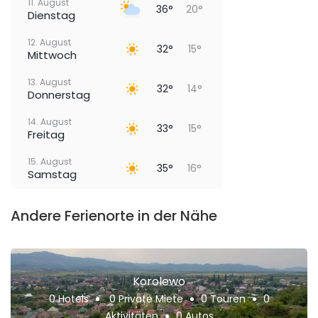
11. August
36°
20°
Dienstag
12. August
32°
15°
Mittwoch
13. August
32°
14°
Donnerstag
14. August
33°
15°
Freitag
15. August
35°
16°
Samstag
Andere Ferienorte in der Nähe
Korolewo
0 Hotels
0 Private Miete
0 Touren
0
Aktivitäten
0 Autos