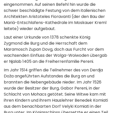
eingenommen. Auf seinen Befehl hin wurde die
schwer beschädigte Festung von dem italienischen
Architekten Aristoteles Fioravanti (der den Bau der
Mariä-Entschlafens-Kathedrale im Moskauer Kreml
leitete) wieder aufgebaut.
Laut einer Urkunde von 1378 schenkte König
Zygmond die Burg und die Herrschaft dem
Maramosch Zupan Dovg, doch aus Furcht vor dem
wachsenden Einfluss der Wolga-Woiwoden übergab
er Njalab 1405 an die Freiherrenfamilie Pereni.
Im Jahr 1514 griffen die Teilnehmer des von Derdja
Doža angeführten Aufstandes die Burg an und
brannten die Nebengebäude nieder. Im Jahr 1526
wurde der Besitzer der Burg, Gabor Pereni, in der
Schlacht von Mohacs getötet. Seine Witwe kam mit
ihren Kindern und ihrem Hauslehrer Benedek Komiati
aus dem benachbarten Dorf Velyki Komiati in der
Burg unter. Im Königsschloss übersetzte er einen Teil