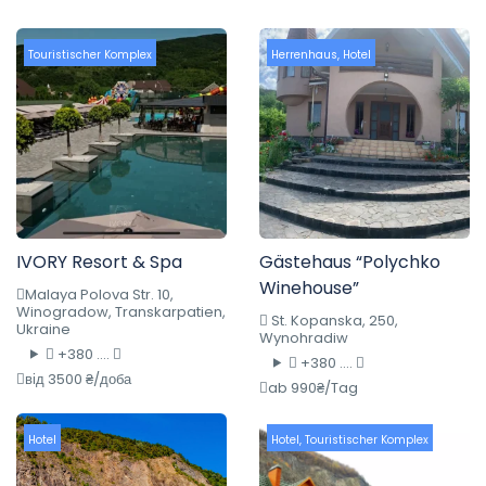
Touristischer Komplex
Herrenhaus
,
Hotel
IVORY Resort & Spa
Gästehaus “Polychko
Winehouse”
Malaya Polova Str. 10,
Winogradow, Transkarpatien,
St. Kopanska, 250,
Ukraine
Wynohradiw
+380 ....
+380 ....
від 3500 ₴/доба
ab 990₴/Tag
Hotel
Hotel
,
Touristischer Komplex