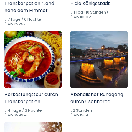
Transkarpatien “Land
– die Königsstadt
nahe dem Himmel”
1 Tag (10 Stunden)
Ab 1050 ₴
7 Tage / 6 Nächte
Ab 2225 ₴
Verkostungstour durch
Abendlicher Rundgang
Transkarpatien
durch Uschhorod
4 Tage / 3 Nächte
2 Stunden
Ab 3999 ₴
Ab 150₴