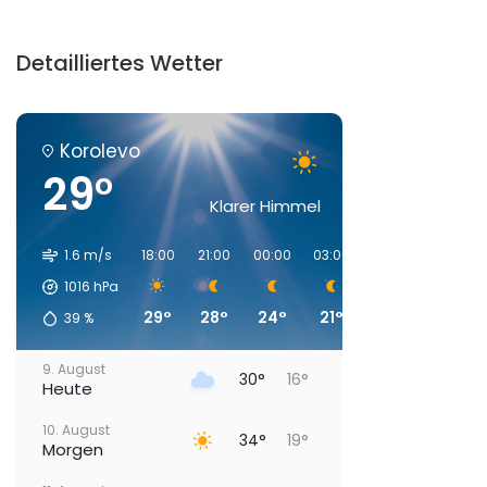
Detailliertes Wetter
Korolevo
29°
Klarer Himmel
1.6 m/s
18:00
21:00
00:00
03:00
06:00
09:00
1016
hPa
29°
28°
24°
21°
19°
24°
39
%
9. August
30°
16°
Heute
10. August
34°
19°
Morgen