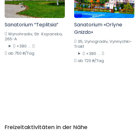
Sanatorium “Teplitsia”
Sanatorium «Orlyne
Gnizdo»
Wynohradiv, Str. Kopanska,
265-A
35, Vynogradiv, Vynnychki-
+380 ....
Trakt
ab 750 ₴/Tag
+380 ....
ab 720 ₴/Tag
Freizeitaktivitäten in der Nähe