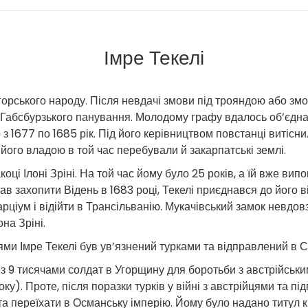
Імре Текелі
угорського народу. Після невдачі змови під трояндою або з
 Габсбурзького панування. Молодому графу вдалось об’єднат
 1677 по 1685 рік. Під його керівництвом повстанці витіснил
 його владою в той час перебували й закарпатські землі.
оці Ілоні Зріні. На той час йому було 25 років, а їй вже ви
в захопити Відень в 1683 році, Текелі приєднався до його в
ціум і відійти в Трансільванію. Мукачівський замок невдовз
на Зріні.
цями Імре Текелі був ув’язнений турками та відправлений в 
и з 9 тисячами солдат в Угорщину для боротьби з австрійськи
оку). Проте, після поразки турків у війні з австрійцями та пі
 переїхати в Османську імперію. Йому було надано титул кня