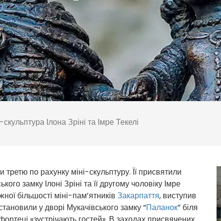
-скульптура Ілона Зріні та Імре Текелі
 третю по рахунку міні-скульптуру. Її присвятили
кого замку Ілоні Зріні та її другому чоловіку Імре
ажної більшості міні-пам’ятників
Закарпаття
, виступив
тановили у дворі Мукачівського замку “
Паланок
” біля
фортеці «зустрічають гостей». В заходах присвячених