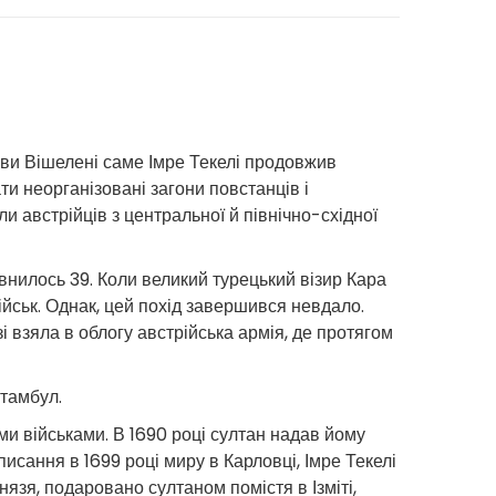
мови Вішелені саме Імре Текелі продовжив
и неорганізовані загони повстанців і
и австрійців з центральної й північно-східної
повнилось 39. Коли великий турецький візир Кара
ійськ. Однак, цей похід завершився невдало.
і взяла в облогу австрійська армія, де протягом
Стамбул.
ми військами. В 1690 році султан надав йому
дписання в 1699 році миру в Карловці, Імре Текелі
зя, подаровано султаном помістя в Ізміті,