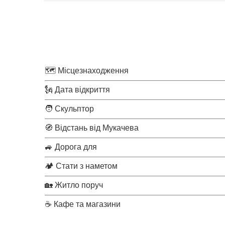
🗺 Місцезнаходження
🗽 Дата відкриття
🧑 Скульптор
🧭 Відстань від Мукачева
🚙 Дорога для
🏕 Стати з наметом
🏡 Житло поруч
☕ Кафе та магазини