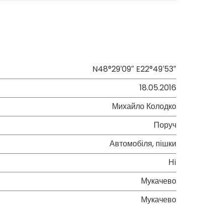
N48°29′09″ E22°49′53″
18.05.2016
Михайло Колодко
Поруч
Автомобіля, пішки
Ні
Мукачево
Мукачево