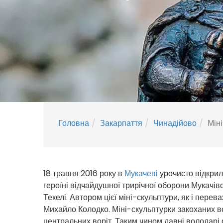
Головна
Закарпаття
Чинадійово
Міні
18 травня 2016 року в
Мукачеві
урочисто відкрили
героїні відчайдушної трирічної оборони Мукачівсь
Текелі. Автором цієї міні-скульптури, як і перев
Михайло Колодко. Міні-скульптурки закоханих вс
центральних воріт. Таким чином давні володарі 