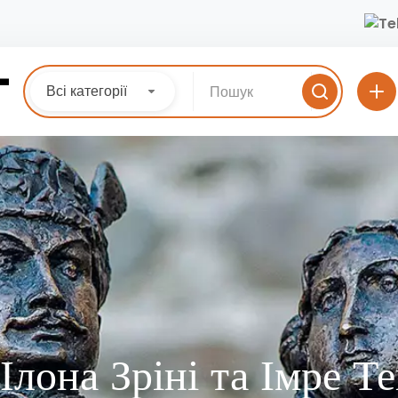
Всі категорії
лона Зріні та Імре Те