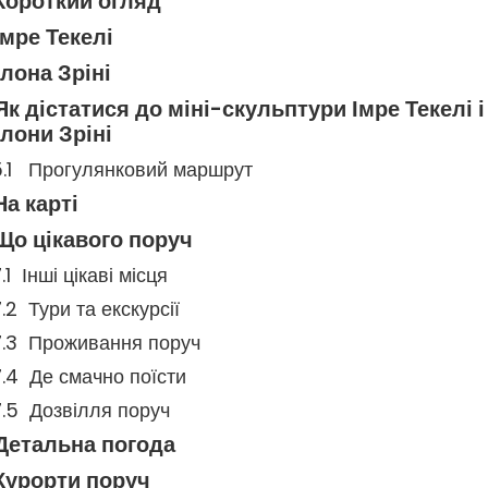
Короткий огляд
Імре Текелі
Ілона Зріні
Як дістатися до міні-скульптури Імре Текелі і
Ілони Зріні
Прогулянковий маршрут
На карті
Що цікавого поруч
Інші цікаві місця
Тури та екскурсії
Проживання поруч
Де смачно поїсти
Дозвілля поруч
Детальна погода
Курорти поруч