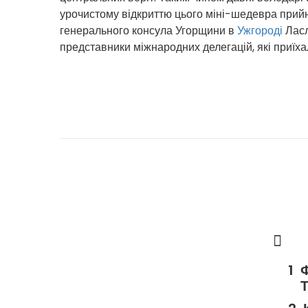
урочистому відкриттю цього міні-шедевра прий
генерального консула Угорщини в
Ужгороді
Ласл
представники міжнародних делегацій, які приїха
Ф
Т