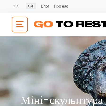
Блог
Про нас
UA
UAH
Міні-скульптура І