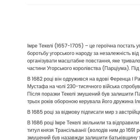
Імре Текелі (1657-1705) – це героїчна постать 
боротьбу угорського народу за незалежність від
організувати масштабне повстання, яке тривало з
частини Угорського королівства (Парціума). Під
В 1682 році він одружився на вдові Ференца I Рак
Мустафа на чолі 230-тисячного війська спробува
Після поразки Текелі змушений був залишити Пар
трьох років обороною керувала його дружина Іло
В 1685 році за відмову підписати мир з австрій
В 1686 році Імре Текелі звільнили та відправил
титул князя Трансільванії (володів ним до 1691 р
змушений був назавжди залишити батьківщину та