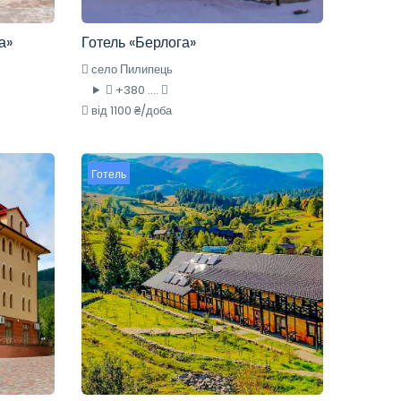
а»
Готель «Берлога»
село Пилипець
+380 ....
від 1100 ₴/доба
Готель