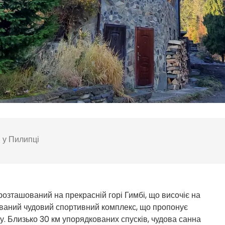
і у Пилипці
озташований на прекрасній горі Гимбі, що височіє на
ований чудовий спортивний комплекс, що пропонує
у. Близько 30 км упорядкованих спусків, чудова санна