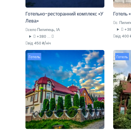
Готельно-ресторанний комплекс «У
Готель 
Лева»
с. Пилип
+380
село Пилипець, 1А
від 400 
+380 ....
від 450 ₴/ніч
Готель
Готель