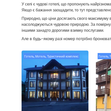
У селі є чудові готелі, що пропонують найрізно
Якщо є бажання заощадити, то тут представлено
Природно, що ціни досягають свого максимуму в
насолоджуються чудовою природою. За помірну ці
іншими занадто дорогими взимку послугами.
Але в будь-якому разі номер потрібно бронювати
Готель
,
Мотель
,
Туристичний комплекс
Готель
,