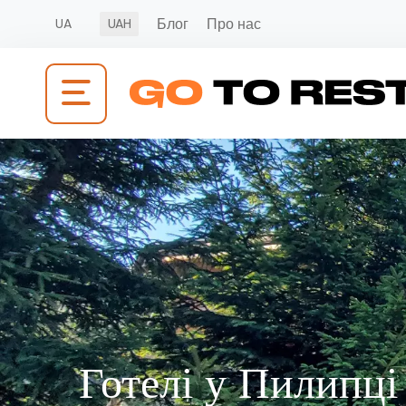
Блог
Про нас
UA
UAH
Готелі у Пилипці