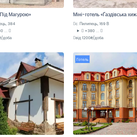
«Під Магурою»
Міні-готель «Ґаздівська хиж
ець, 384
с. Пилипець, 169 В
 ....
+380 ....
₴/доба
від 1200₴/доба
Готель