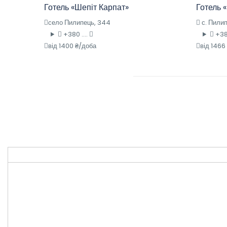
Готель «Шепіт Карпат»
Готель 
село Пилипець, 344
с. Пили
+380 ....
+380
від 1400 ₴/доба
від 1466