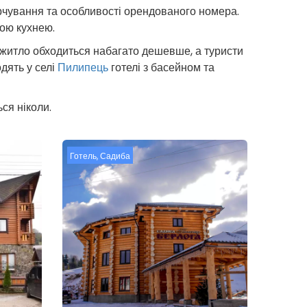
арчування та особливості орендованого номера.
ною кухнею.
ж житло обходиться набагато дешевше, а туристи
дять у селі
Пилипець
готелі з басейном та
ся ніколи.
Готель
,
Садиба