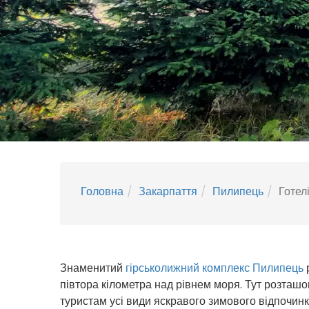
Головна
Закарпаття
Пилипець
Готел
Знаменитий
гірськолижний комплекс Пилипець
р
півтора кілометра над рівнем моря. Тут розташ
туристам усі види яскравого зимового відпочинк