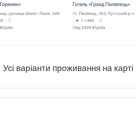
«Горянин»
Готель «Гранд Пилипець»
пець, урочище Шипот-Лазок, 348
с. Пилипець, 352, Хустський р-н
 ....
+380 ....
 ₴/доба
від 2400 ₴/доба
Усі варіанти проживання на карті