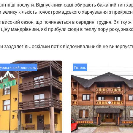
манітніші послуги. Відпускники самі обирають бажаний тип х
 велику кількість точок громадського харчування з прекрас
 високий сезон, що починається в середині грудня. Влітку 
ну мандрівники, які прибули сюди в теплу пору року, знахо
 заздалегідь, оскільки потік відпочивальників не вичерпуєть
Туристичний комплекс
Готель