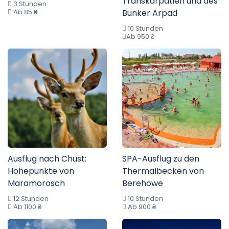
Transkarpatien und des
3 Stunden
Ab 85 ₴
Bunker Arpad
10 Stunden
Ab 950 ₴
Ausflug nach Chust:
SPA-Ausflug zu den
Höhepunkte von
Thermalbecken von
Maramorosch
Berehowe
12 Stunden
10 Stunden
Ab 1100 ₴
Ab 900 ₴