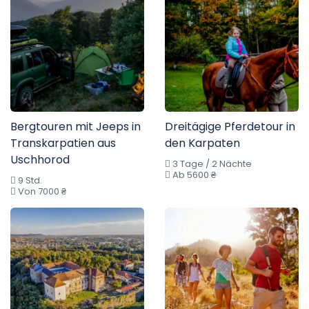
Bergtouren mit Jeeps in
Dreitägige Pferdetour in
Transkarpatien aus
den Karpaten
Uschhorod
3 Tage / 2 Nächte
Ab 5600 ₴
9 Std.
Von 7000 ₴