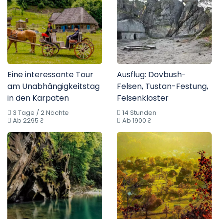
Eine interessante Tour
Ausflug: Dovbush-
am Unabhängigkeitstag
Felsen, Tustan-Festung,
in den Karpaten
Felsenkloster
3 Tage / 2 Nächte
14 Stunden
Ab 2295 ₴
Ab 1900 ₴