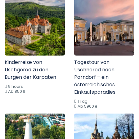
Kinderreise von
Tagestour von
Uschgorod zu den
Uschhorod nach
Burgen der Karpaten
Parndorf – ein
österreichisches
9 hours
Ab 850 ₴
Einkaufsparadies
1 Tag
Ab 5900 ₴