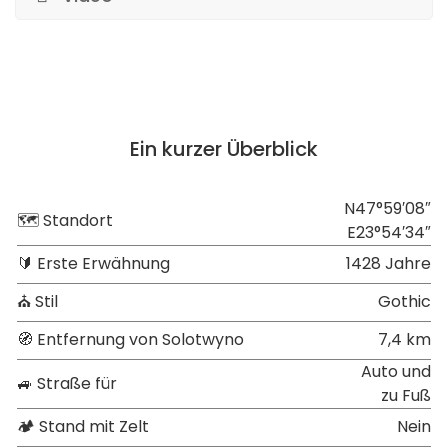
Ein kurzer Überblick
N47°59′08″
🗺 Standort
E23°54′34″
🔰 Erste Erwähnung
1428 Jahre
⛪ Stil
Gothic
🧭 Entfernung von Solotwyno
7,4 km
Auto und
🚙 Straße für
zu Fuß
🏕 Stand mit Zelt
Nein