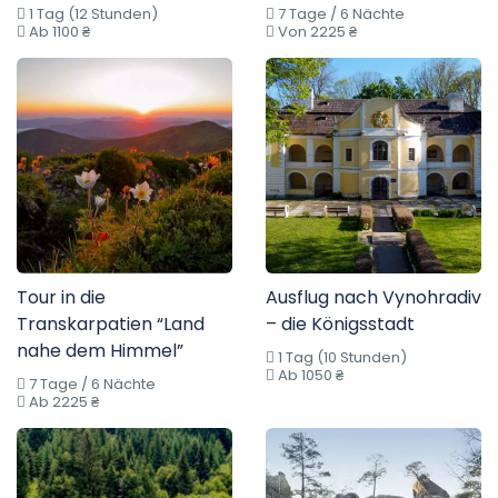
1 Tag (12 Stunden)
7 Tage / 6 Nächte
Ab 1100 ₴
Von 2225 ₴
Tour in die
Ausflug nach Vynohradiv
Transkarpatien “Land
– die Königsstadt
nahe dem Himmel”
1 Tag (10 Stunden)
Ab 1050 ₴
7 Tage / 6 Nächte
Ab 2225 ₴