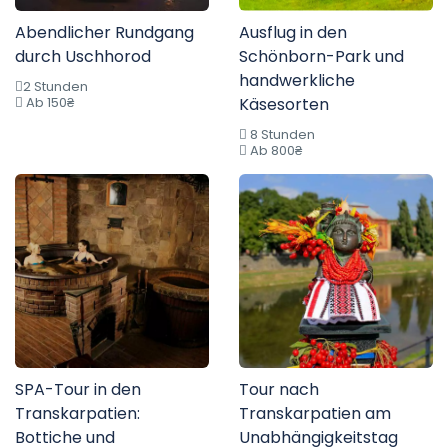
Abendlicher Rundgang
Ausflug in den
durch Uschhorod
Schönborn-Park und
handwerkliche
2 Stunden
Ab 150₴
Käsesorten
8 Stunden
Ab 800₴
SPA-Tour in den
Tour nach
Transkarpatien:
Transkarpatien am
Bottiche und
Unabhängigkeitstag