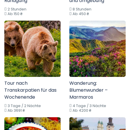
Rundgang
und Umgebung
2 Stunden
8 Stunden
Ab 150 ₴
Ab 450 ₴
Tour nach
Wanderung:
Transkarpatien für das
Blumenwunder –
Wochenende
Marmaros
3 Tage / 2 Nächte
4 Tage / 3 Nächte
Ab 3691 ₴
Ab 4200 ₴