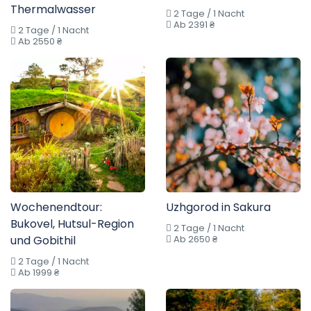
Thermalwasser
2 Tage / 1 Nacht
Ab 2391 ₴
2 Tage / 1 Nacht
Ab 2550 ₴
Wochenendtour:
Uzhgorod in Sakura
Bukovel, Hutsul-Region
2 Tage / 1 Nacht
und Gobithil
Ab 2650 ₴
2 Tage / 1 Nacht
Ab 1999 ₴