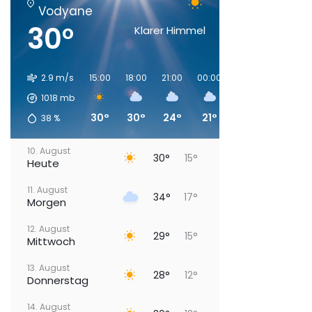
Vodyane
30°
Klarer Himmel
2.9 m/s
15:00
18:00
21:00
00:00
03:00
06:00
1018
mb
30°
30°
24°
21°
19°
17°
38
%
10. August
30°
15°
Heute
11. August
34°
17°
Morgen
12. August
29°
15°
Mittwoch
13. August
28°
12°
Donnerstag
14. August