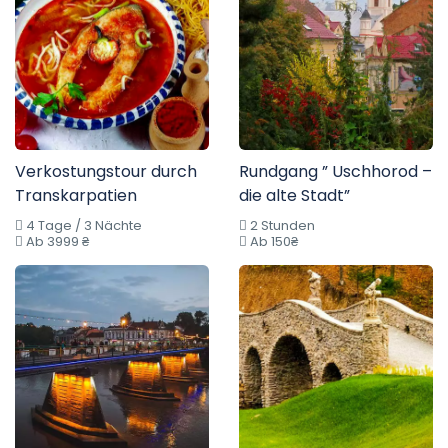
Verkostungstour durch
Rundgang ” Uschhorod –
Transkarpatien
die alte Stadt”
4 Tage / 3 Nächte
2 Stunden
Ab 3999 ₴
Ab 150₴