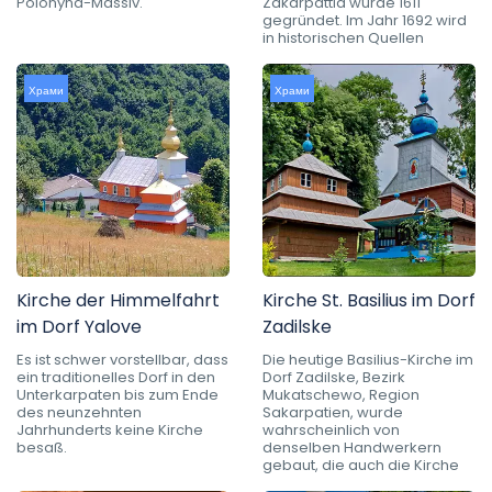
Polonyna-Massiv.
Zakarpattia wurde 1611
gegründet. Im Jahr 1692 wird
in historischen Quellen
Храми
Храми
Kirche der Himmelfahrt
Kirche St. Basilius im Dorf
im Dorf Yalove
Zadilske
Es ist schwer vorstellbar, dass
Die heutige Basilius-Kirche im
ein traditionelles Dorf in den
Dorf Zadilske, Bezirk
Unterkarpaten bis zum Ende
Mukatschewo, Region
des neunzehnten
Sakarpatien, wurde
Jahrhunderts keine Kirche
wahrscheinlich von
besaß.
denselben Handwerkern
gebaut, die auch die Kirche