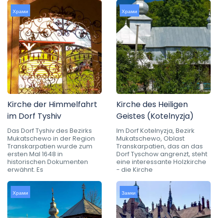
Храми
Храми
Kirche der Himmelfahrt
Kirche des Heiligen
im Dorf Tyshiv
Geistes (Kotelnyzja)
Das Dorf Tyshiv des Bezirks
Im Dorf Kotelnyzja, Bezirk
Mukatschewo in der Region
Mukatschewo, Oblast
Transkarpatien wurde zum
Transkarpatien, das an das
ersten Mal 1648 in
Dorf Tyschow angrenzt, steht
historischen Dokumenten
eine interessante Holzkirche
erwähnt. Es
- die Kirche
Храми
Замки