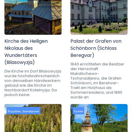
Kirche des Heiligen
Palast der Grafen von
Nikolaus des
Schönborn (Schloss
Wundertäters
Beregvar)
(Bilasowyzja)
1840 errichteten die Besitzer
der Herrschaft
Die Kirche im Dorf Bilasowyzja
Mukatschewo-
wurde höchstwahrscheinlich
Tschynadijewo, die Grafen
von denselben Handwerkern
Schönborn, im Berehvar-
gebaut wie die Kirche im
Trakt ein Holzhaus als
Nachbardorf Kotelnyzja. Da
Sommerresidenz, und 1890
jedoch keine
wurde an
Водойми
,
Заповідники
Храми