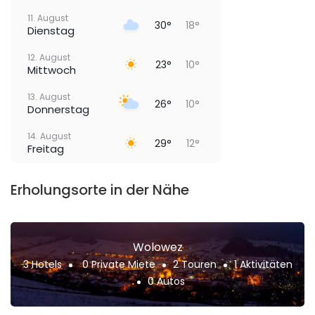
11. August
30°
18°
Dienstag
12. August
23°
10°
Mittwoch
13. August
26°
10°
Donnerstag
14. August
29°
12°
Freitag
Erholungsorte in der Nähe
Wolowez
3 Hotels
0 Private Miete
2 Touren
1 Aktivitäten
0 Autos