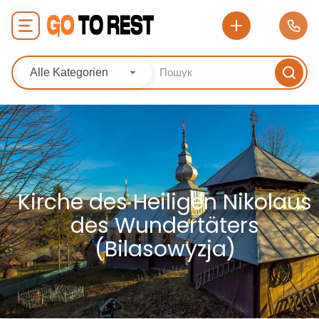
Alle Kategorien
Kirche des Heiligen Nikolaus
des Wundertäters
(Bilasowyzja)