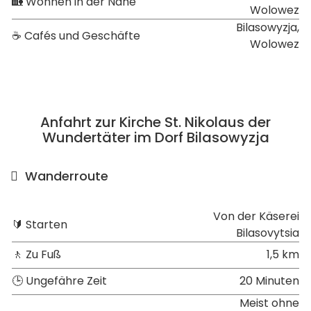
🏡 Wohnen in der Nähe
Wolowez
Bilasowyzja,
☕ Cafés und Geschäfte
Wolowez
Anfahrt zur Kirche St. Nikolaus der
Wundertäter im Dorf Bilasowyzja
Wanderroute
Von der Käserei
🔰 Starten
Bilasovytsia
🚶 Zu Fuß
1,5 km
🕒 Ungefähre Zeit
20 Minuten
Meist ohne