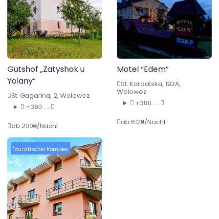
Gutshof „Zatyshok u
Motel “Edem”
Yolany“
St. Karpatska, 192A,
Wolowez
St. Gagarina, 2, Wolowez
+380 ....
+380 ....
ab 612₴/Nacht
ab 200₴/Nacht
Touristischer Komplex