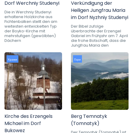
Dorf Werchniy Studenyi
Verkündigung der
Heiligen Jungfrau Maria
Die in Werchniy Studenyi
erhaltene Holzkirche aus
im Dorf Nyzhniy Studenyi
Fichtenbalken stellt den am
weitesten entwickelten Typ
Der Bibel zufolge
der Boyko-Kirche mit
überbrachte der Erzengel
mehrstufigen (gewölbten)
Gabriel im Frühjahr am 7. April
Dächern
die frohe Botschaft, dass die
Jungfrau Maria den
Храми
Гори
Kirche des Erzengels
Berg Temnatyk
Michael im Dorf
(Tomnatyk)
Bukowez
Der Temnatyk (Tomnatyk) ist