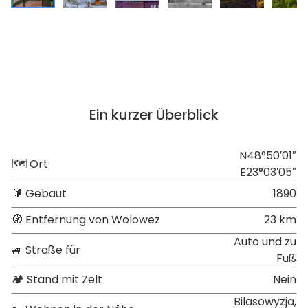
Ein kurzer Überblick
N48°50′01″
🗺 Ort
E23°03′05″
🔰 Gebaut
1890
🧭 Entfernung von Wolowez
23 km
Auto und zu
🚙 Straße für
Fuß
🏕 Stand mit Zelt
Nein
Bilasowyzja,