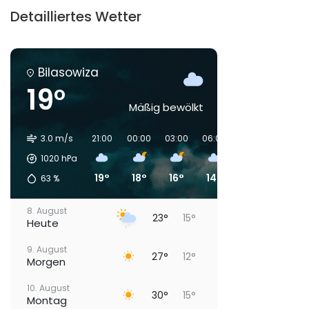
Detailliertes Wetter
Bilasowiza
19°
Mäßig bewölkt
3.0 m/s
21:00
00:00
03:00
06:00
09:00
12:00
1020
hPa
19°
18°
16°
14°
18°
23°
63
%
8. August
23°
15°
Heute
9. August
27°
12°
Morgen
10. August
30°
15°
Montag