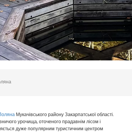
оляна
Поляна
Мукачівського району Закарпатської області.
вничого урочища, оточеного прадавнім лісом і
яється дуже популярним туристичним центром