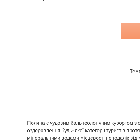
Темп
Поляна є чудовим бальнеологічним курортом з є
оздоровлення будь-якої категорії туристів прот
мінеральними водами місцевості неподалік від 