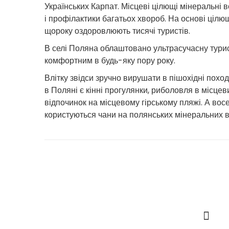
Українських Карпат. Місцеві цілющі мінеральні 
і профілактики багатьох хвороб. На основі цілющ
щороку оздоровлюють тисячі туристів.
В селі Поляна облаштовано ультрасучасну турис
комфортним в будь-яку пору року.
Влітку звідси зручно вирушати в пішохідні похо
в Поляні є кінні прогулянки, риболовля в місцеви
відпочинок на місцевому гірському пляжі. А вос
користуються чани на полянських мінеральних в