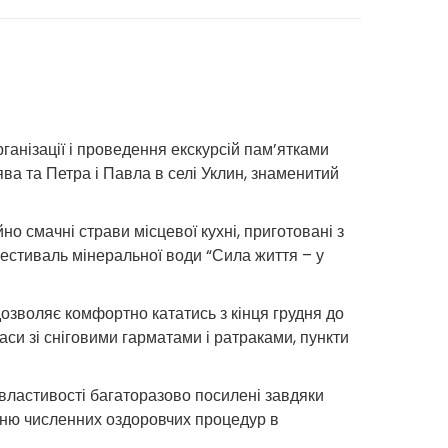
ганізації і проведення екскурсій пам’ятками
ва та Петра і Павла в селі Уклин, знаменитий
о смачні страви місцевої кухні, приготовані з
фестиваль мінеральної води “Сила життя – у
озволяє комфортно кататись з кінця грудня до
си зі сніговими гарматами і ратраками, пункти
 властивості багаторазово посилені завдяки
нню численних оздоровчих процедур в