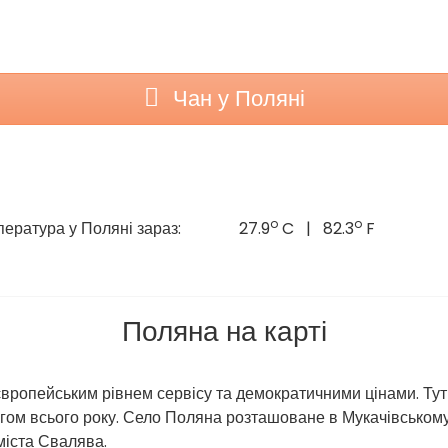
Чан у Поляні
o
o
ература у Поляні зараз:
27.9
C | 82.3
F
Поляна на карті
вропейським рівнем сервісу та демократичними цінами. Тут 
ягом всього року. Село Поляна розташоване в Мукачівському
міста Свалява.