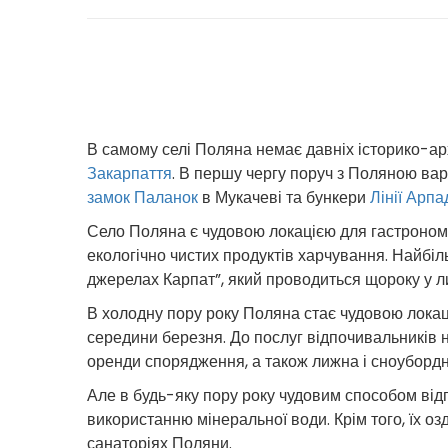
В самому селі Поляна немає давніх історико-арх
Закарпаття
. В першу чергу поруч з Поляною вар
замок Паланок
в Мукачеві та бункери
Лінії Арпа
Село Поляна є чудовою локацією для гастрономіч
екологічно чистих продуктів харчування. Найбі
джерелах Карпат”, який проводиться щороку у ли
В холодну пору року Поляна стає чудовою локаці
середини березня. До послуг відпочивальників 
оренди спорядження, а також лижна і сноуборд
Але в будь-яку пору року чудовим способом відп
використанню мінеральної води. Крім того, їх 
санаторіях Поляни.