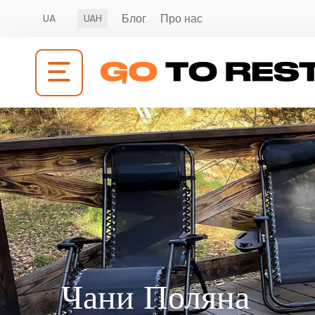
Блог
Про нас
UA
UAH
Чани Поляна