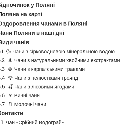
ідпочинок у Поляні
Поляна на карті
Оздоровлення чанами в Поляні
Чани Поляни в наші дні
Види чанів
💦 Чани з сірководневою мінеральною водою
🌲 Чани з натуральними хвойними екстрактами
🍀 Чани з карпатськими травами
🌹 Чани з пелюстками троянд
🍒 Чани з лісовими ягодами
🍷 Винні чани
🥛 Молочні чани
Контакти
Чан «Срібний Водограй»