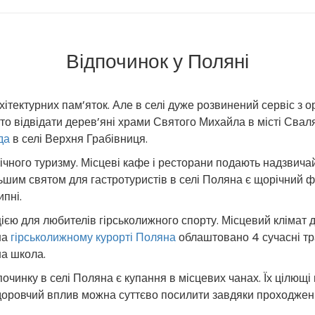
Відпочинок у Поляні
ітектурних пам’яток. Але в селі дуже розвинений сервіс з ор
то відвідати дерев’яні храми Святого Михайла в місті Сваля
да
в селі Верхня Грабівниця.
ного туризму. Місцеві кафе і ресторани подають надзвичайн
льшим святом для гастротуристів в селі Поляна є щорічний 
пні.
єю для любителів гірськолижного спорту. Місцевий клімат д
на
гірськолижному курорті Поляна
облаштовано 4 сучасні тра
на школа.
очинку в селі Поляна є купання в місцевих чанах. Їх цілющі
оздоровчий вплив можна суттєво посилити завдяки проходже