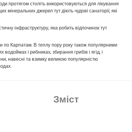
води протягом століть використовуються для лікування
их мінеральних джерел тут діють чудові санаторії, які
тичну інфраструктуру, яка робить відпочинок тут
ди по Карпатам. В теплу пору року також популярними
х водоймах і рибниках, збирання грибів і ягід, і
ени, навесні та взимку великою популярністю
одах.
Зміст