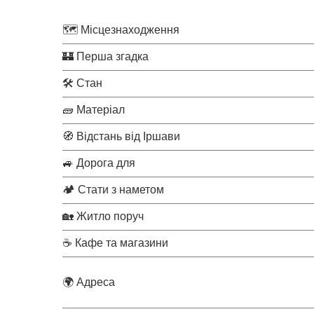
🗺 Місцезнаходження
🏰 Перша згадка
🛠 Стан
🧱 Матеріал
🧭 Відстань від Іршави
🚙 Дорога для
🏕 Стати з наметом
🏡 Житло поруч
☕ Кафе та магазини
🌍 Адреса