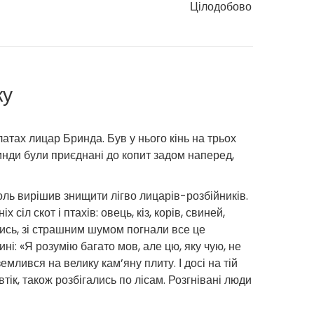
Цілодобово
ку
атах лицар Бринда. Був у нього кінь на трьох
Бринди були приєднані до копит задом наперед,
оль вирішив знищити лігво лицарів-розбійників.
іл скот і птахів: овець, кіз, корів, свиней,
ївшись, зі страшним шумом погнали все це
ні: «Я розумію багато мов, але цю, яку чую, не
емлився на велику кам’яну плиту. І досі на тій
тік, також розбігались по лісам. Розгнівані люди