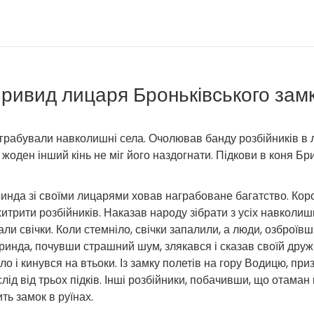
ривид лицаря Броньківського зам
 грабували навколишні села. Очолював банду розбійників в л
що жоден інший кінь не міг його наздогнати. Підкови в коня 
 Бринда зі своїми лицарями ховав награбоване багатство. Кор
рити розбійників. Наказав народу зібрати з усіх навколишніх с
’язали свічки. Коли стемніло, свічки запалили, а люди, озбро
Бринда, почувши страшний шум, злякався і сказав своїй дружи
ло і кинувся на втьоки. Із замку полетів на гору Водицю, приз
ід від трьох підків. Інші розбійники, побачивши, що отаман в
ить замок в руїнах.