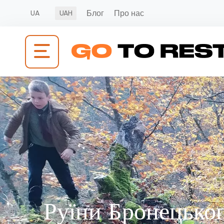
Блог
Про нас
UA
UAH
Руїни Бронецьког