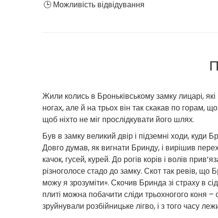
🕒 Можливість відвідування
П
Жили колись в Броньківському замку лицарі, які
ногах, але й на трьох він так скакав по горам, 
щоб ніхто не міг прослідкувати його шлях.
Був в замку великий двір і підземні ходи, куди
Довго думав, як вигнати Бринду, і вирішив перехит
качок, гусей, курей. До рогів корів і волів прив
різноголосе стадо до замку. Скот так ревів, що 
можу я зрозуміти». Скочив Бринда зі страху в сід
плиті можна побачити сліди трьохногого коня – сл
зруйнували розбійницьке лігво, і з того часу леж