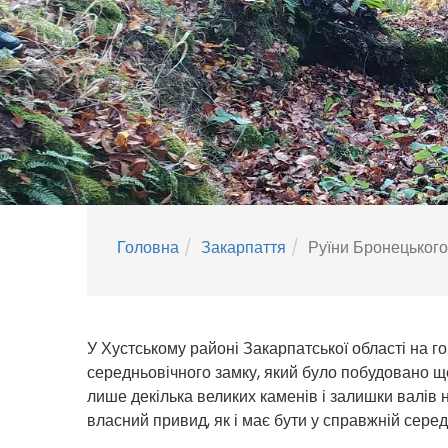
Головна
Закарпаття
Руїни Бронецького
У Хустському районі Закарпатської області на г
середньовічного замку, який було побудовано ще
лише декілька великих каменів і залишки валів н
власний привид, як і має бути у справжній серед