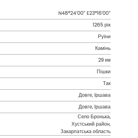
N48°24′00″ E23°16′00″
1265 рік
Руїни
Камінь
29 км
Пішки
Так
Довге, Іршава
Довге, Іршава
Село Бронька,
Хустський район,
Закарпатська область