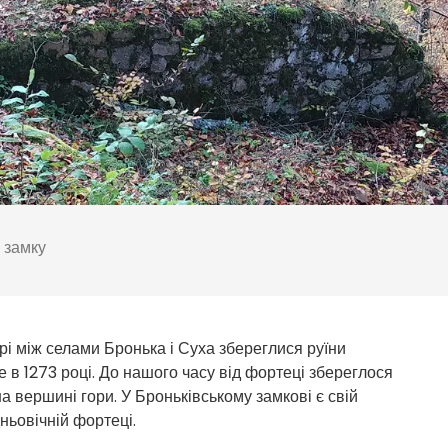
 замку
орі між селами Бронька і Суха збереглися руїни
 в 1273 році. До нашого часу від фортеці збереглося
а вершині гори. У Броньківському замкові є свій
ньовічній фортеці.