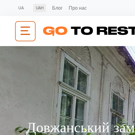
Блог
Про нас
UA
UAH
Довжанський зам