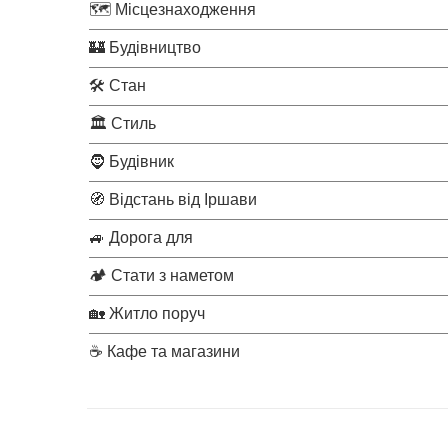
🗺 Місцезнаходження
🏰 Будівництво
🛠 Стан
🏛 Стиль
🧔 Будівник
🧭 Відстань від Іршави
🚙 Дорога для
🏕 Стати з наметом
🏡 Житло поруч
☕ Кафе та магазини