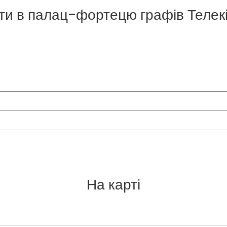
ти в палац-фортецю графів Телекі 
На карті