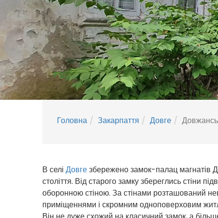
Головна
Закарпаття
Довге
Довжансь
В селі
Довге
збережено замок-палац магнатів Дов
століття. Від старого замку збереглись стіни під
оборонною стіною. За стінами розташований не
приміщеннями і скромним одноповерховим житл
Він не дуже схожий на класичний замок, а біль