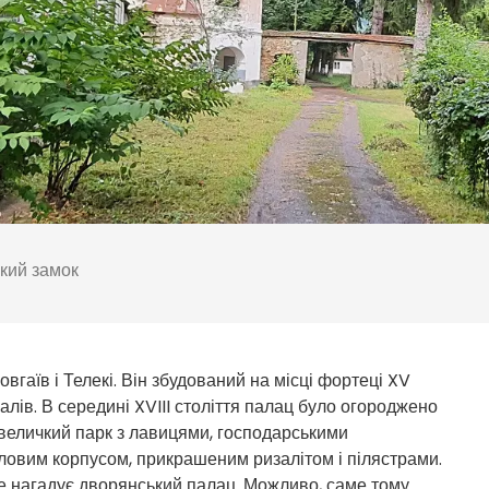
кий замок
гаїв і Телекі. Він збудований на місці фортеці XV
валів. В середині XVIII століття палац було огороджено
величкий парк з лавицями, господарськими
овим корпусом, прикрашеним ризалітом і пілястрами.
ше нагадує дворянський палац. Можливо, саме тому