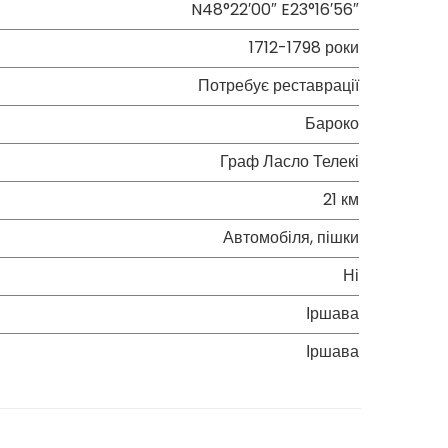
N48°22′00″ E23°16′56″
1712-1798 роки
Потребує реставрації
Бароко
Граф Ласло Телекі
21 км
Автомобіля, пішки
Ні
Іршава
Іршава