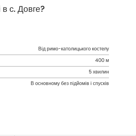
в с. Довге?
Від римо-католицького костелу
400 м
5 хвилин
В основному без підйомів і спусків