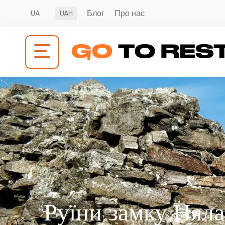
Блог
Про нас
UA
UAH
Руїни замку Нял