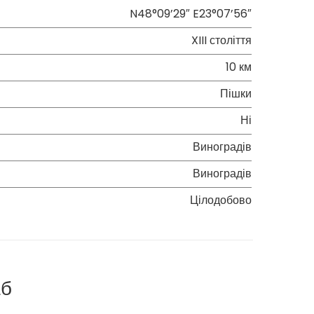
N48°09’29″ E23°07’56″
XIII століття
10 км
Пішки
Ні
Виноградів
Виноградів
Цілодобово
аб