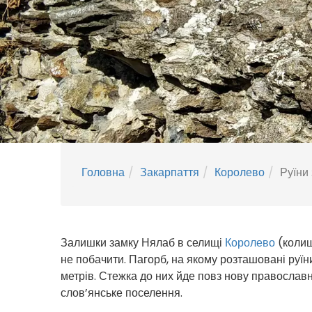
Головна
Закарпаття
Королево
Руїни
Залишки замку Нялаб в селищі
Королево
(колиш
не побачити. Пагорб, на якому розташовані руїн
метрів. Стежка до них йде повз нову православн
слов’янське поселення.