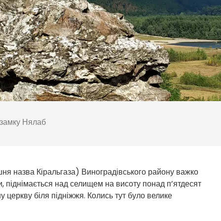
 замку Нялаб
ня назва Кіральгаза) Виноградівського району важко
и, піднімається над селищем на висоту понад п’ятдесят
у церкву біля підніжжя. Колись тут було велике