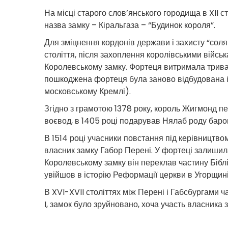
На місці старого слов’янського городища в XII 
назва замку – Кіральгаза – “Будинок короля”.
Для зміцнення кордонів держави і захисту “солян
століття, після захоплення королівськими війсь
Королевському замку. Фортеця витримала тривал
пошкоджена фортеця була заново відбудована іт
московському Кремлі).
Згідно з грамотою 1378 року, король Жигмонд п
воєвод, в 1405 році подарував Нялаб роду баро
В 1514 році учасники повстання під керівництвом
власник замку Габор Перені. У фортеці залишила
Королевському замку він переклав частину Біблії
увійшов в історію Реформації церкви в Угорщині
В XVI-XVII століттях між Перені і Габсбургами ч
I, замок було зруйновано, хоча участь власника