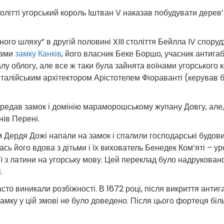
столітті угорський король Іштван V наказав побудувати дерев
ого шляху” в другій половині XIII століття Бейлла IV спору
ками
замку Канків
, його власник Беке Боршо, учасник антигаб
у облогу, але все ж таки була зайнята воїнами угорського 
алійським архітектором Арістотелем Фіораванті (керував 
ередав замок і домінію мараморошському жупану Довгу, але
нів Перені.
 Дердя Дожі напали на замок і спалили господарські будови.
сь його вдова з дітьми і їх вихователь Бенедек Ком’яті – ур
 з латини на угорську мову. Цей переклад було надруковано в
.
асто виникали розбіжності. В 1672 році, після викриття ант
 замку у цій змові не було доведено. Після цього фортеця бі