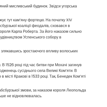
’яний мисливський будинок. Звідси угорська
джує тут кам’яну фортецю. На початку XIV
сбурзької коаліції феодалів, сховався в
короля Карла Роберта. За його наказом сильно
будівництвом Успенського собору в
, злякавшись зростаючого впливу волоських
 В 1526 році під час битви при Мохачі загинув
одженець сусіднього села Великі Ком’яти. В
 місті Кракові в 1533 році. Так, Бенедек Ком’яті
игабсбурзької змови, за наказом короля Леопольда
льше не відновлювалась.