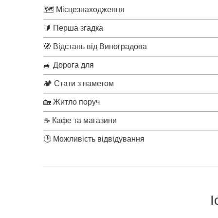
🗺 Місцезнаходження
🔰 Перша згадка
🧭 Відстань від Виноградова
🚙 Дорога для
🏕 Стати з наметом
🏡 Житло поруч
☕ Кафе та магазини
🕒 Можливість відвідування
І