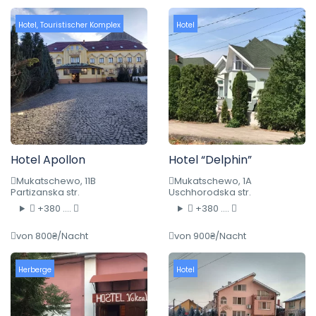
Hotel
,
Touristischer Komplex
Hotel
Hotel Apollon
Hotel “Delphin”
Mukatschewo, 11B
Mukatschewo, 1A
Partizanska str.
Uschhorodska str.
+380 ....
+380 ....
von 800₴/Nacht
von 900₴/Nacht
Herberge
Hotel