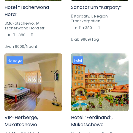
Hotel “Tscherwona
Sanatorium “Karpaty”
Hora”
Karpaty, 1, Region
Transkarpatien
Mukatschewo, 1A
+380 ....
Tscherwona Hora str.
+380 ....
ab 990₴/Tag
von 600₴/Nacht
Herberge
Hotel
VIP-Herberge,
Hotel “Ferdinand”,
Mukatschewo
Mukatschewo