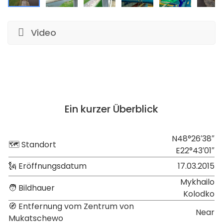
Video
Ein kurzer Überblick
N48°26′38″
🗺 Standort
E22°43′01″
🗽 Eröffnungsdatum
17.03.2015
Mykhailo
🧑 Bildhauer
Kolodko
🧭 Entfernung vom Zentrum von
Near
Mukatschewo