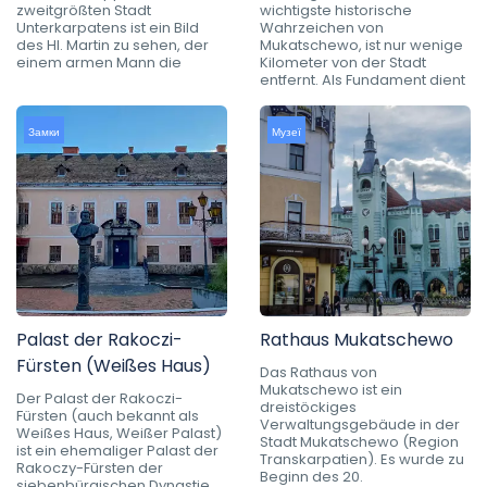
zweitgrößten Stadt
wichtigste historische
Unterkarpatens ist ein Bild
Wahrzeichen von
des Hl. Martin zu sehen, der
Mukatschewo, ist nur wenige
einem armen Mann die
Kilometer von der Stadt
entfernt. Als Fundament dient
Замки
Музеї
Palast der Rakoczi-
Rathaus Mukatschewo
Fürsten (Weißes Haus)
Das Rathaus von
Mukatschewo ist ein
Der Palast der Rakoczi-
dreistöckiges
Fürsten (auch bekannt als
Verwaltungsgebäude in der
Weißes Haus, Weißer Palast)
Stadt Mukatschewo (Region
ist ein ehemaliger Palast der
Transkarpatien). Es wurde zu
Rakoczy-Fürsten der
Beginn des 20.
siebenbürgischen Dynastie