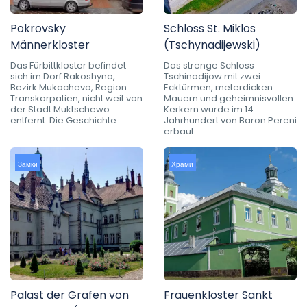
Pokrovsky
Schloss St. Miklos
Männerkloster
(Tschynadijewski)
Das Fürbittkloster befindet
Das strenge Schloss
sich im Dorf Rakoshyno,
Tschinadijow mit zwei
Bezirk Mukachevo, Region
Ecktürmen, meterdicken
Transkarpatien, nicht weit von
Mauern und geheimnisvollen
der Stadt Muktschewo
Kerkern wurde im 14.
entfernt. Die Geschichte
Jahrhundert von Baron Pereni
erbaut.
Замки
Храми
Palast der Grafen von
Frauenkloster Sankt