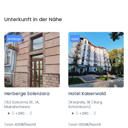
Unterkunft in der Nähe
Herberge
Hotel
Herberge Solenzara
Hotel Kaiserwald
62 Soborna St., 1A,
Karpaty, 1B ( Burg
Mukatschewo
Schönborn)
+380 ....
+380 ....
von 400₴/Nacht
von 1300₴/Nacht