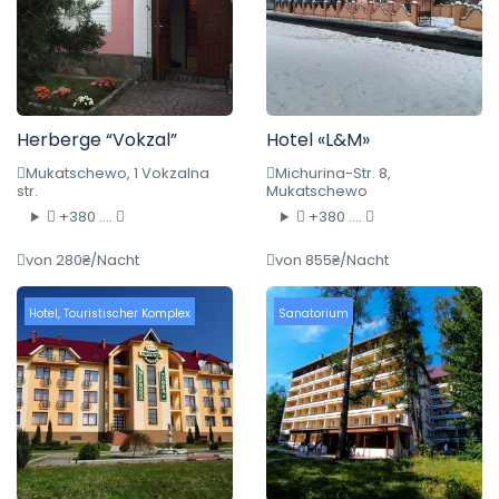
Herberge “Vokzal”
Hotel «L&M»
Mukatschewo, 1 Vokzalna
Michurina-Str. 8,
str.
Mukatschewo
+380 ....
+380 ....
von 280₴/Nacht
von 855₴/Nacht
Hotel
,
Touristischer Komplex
Sanatorium