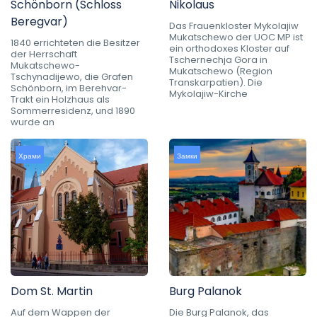
Schönborn (Schloss
Nikolaus
Beregvar)
Das Frauenkloster Mykolajiw
Mukatschewo der UOC MP ist
1840 errichteten die Besitzer
ein orthodoxes Kloster auf
der Herrschaft
Tschernechja Gora in
Mukatschewo-
Mukatschewo (Region
Tschynadijewo, die Grafen
Transkarpatien). Die
Schönborn, im Berehvar-
Mykolajiw-Kirche
Trakt ein Holzhaus als
Sommerresidenz, und 1890
wurde an
Храми
Замки
Dom St. Martin
Burg Palanok
Auf dem Wappen der
Die Burg Palanok, das