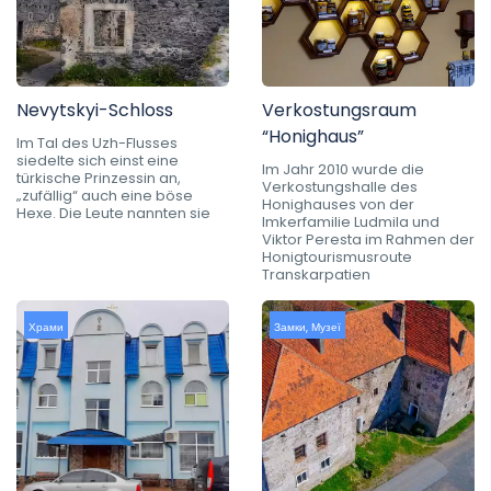
Nevytskyi-Schloss
Verkostungsraum
“Honighaus”
Im Tal des Uzh-Flusses
siedelte sich einst eine
Im Jahr 2010 wurde die
türkische Prinzessin an,
Verkostungshalle des
„zufällig“ auch eine böse
Honighauses von der
Hexe. Die Leute nannten sie
Imkerfamilie Ludmila und
Viktor Peresta im Rahmen der
Honigtourismusroute
Transkarpatien
Храми
Замки
,
Музеї