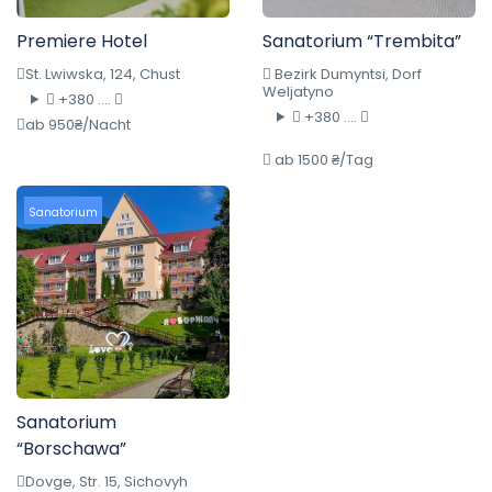
Premiere Hotel
Sanatorium “Trembita”
St. Lwiwska, 124, Chust
Bezirk Dumyntsi, Dorf
Weljatyno
+380 ....
+380 ....
ab 950₴/Nacht
ab 1500 ₴/Tag
Sanatorium
Sanatorium
“Borschawa”
Dovge, Str. 15, Sichovyh