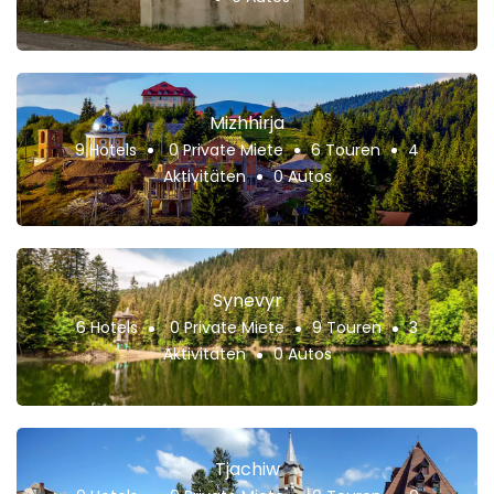
Mizhhirja
9 Hotels
0 Private Miete
6 Touren
4
Aktivitäten
0 Autos
Synevyr
6 Hotels
0 Private Miete
9 Touren
3
Aktivitäten
0 Autos
Tjachiw