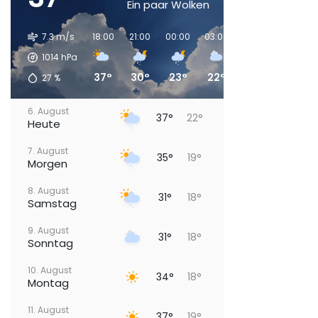
Ein paar Wolken
7.3 m/s
18:00
21:00
00:00
03:00
06:00
09:00
1014
hPa
37°
30°
23°
22°
19°
22°
27
%
6. August
37°
22°
Heute
7. August
35°
19°
Morgen
8. August
31°
18°
Samstag
9. August
31°
18°
Sonntag
10. August
34°
18°
Montag
11. August
37°
19°