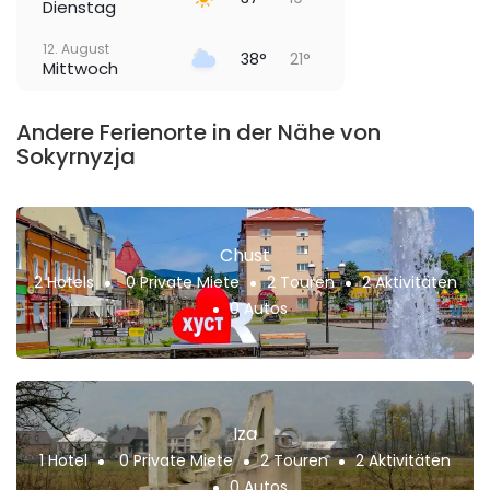
Dienstag
12. August
38°
21°
Mittwoch
Andere Ferienorte in der Nähe von
Sokyrnyzja
Chust
2 Hotels
0 Private Miete
2 Touren
2 Aktivitäten
0 Autos
Iza
1 Hotel
0 Private Miete
2 Touren
2 Aktivitäten
0 Autos