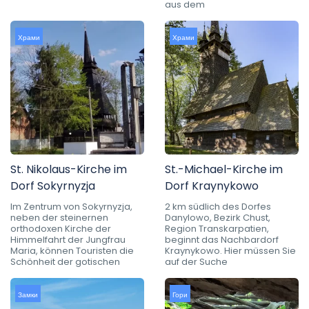
aus dem
Храми
Храми
St. Nikolaus-Kirche im
St.-Michael-Kirche im
Dorf Sokyrnyzja
Dorf Kraynykowo
Im Zentrum von Sokyrnyzja,
2 km südlich des Dorfes
neben der steinernen
Danylowo, Bezirk Chust,
orthodoxen Kirche der
Region Transkarpatien,
Himmelfahrt der Jungfrau
beginnt das Nachbardorf
Maria, können Touristen die
Kraynykowo. Hier müssen Sie
Schönheit der gotischen
auf der Suche
Замки
Гори