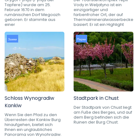
Tapfere) wurde am 25.
Vody in Weljatyno ist ein
Februar 1670 in dem
einzigartiger und
rumänischen Dorf Megoazh
farbenfroher Ort, der auf
geboren. Er stammte aus
Thermalmineralwasserbecken
einer
basiert. Er ist ein Highlight
Замки
Парки
Schloss Wynogradiw
Stadtpark in Chust
Kankiw
Der Stadtpark von Chust liegt
am Fuße des Berges, und auf
Wenn Sie den Pfad zu den
dem Berg befinden sich die
Überresten der Kankiw Burg
Ruinen der Burg Chust.
hinaufgehen, bietet sich
Ihnen ein unglaubliches
Panorama von Wynohradiw.