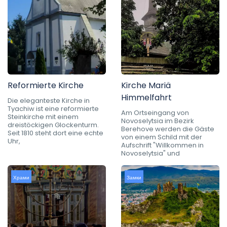
Reformierte Kirche
Kirche Mariä
Himmelfahrt
Die eleganteste Kirche in
Tyachiw ist eine reformierte
Am Ortseingang von
Steinkirche mit einem
Novoselytsia im Bezirk
dreistöckigen Glockenturm.
Berehove werden die Gäste
Seit 1810 steht dort eine echte
von einem Schild mit der
Uhr,
Aufschrift "Willkommen in
Novoselytsia" und
Храми
Замки