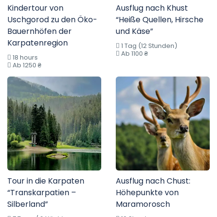
Kindertour von
Ausflug nach Khust
Uschgorod zu den Öko-
“Heiße Quellen, Hirsche
Bauernhöfen der
und Käse”
Karpatenregion
1 Tag (12 Stunden)
Ab 1100 ₴
18 hours
Ab 1250 ₴
Tour in die Karpaten
Ausflug nach Chust:
“Transkarpatien –
Höhepunkte von
Silberland”
Maramorosch