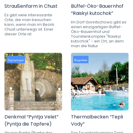
Straußenfarm in Chust
Büffel-Öko-Bauernhof
“Raiskyi kutochok”
Es gibt viele interessante
Orte, die man besuchen
Im Dorf Gorintschowo gibt es
kann, wenn man im Bezirk
einen einzigartigen Büffel-
Chust unterwegs ist. Einer
Öko-Bauernhof und
dieser Orte ist
Touristenkomplex "Raiskyi
kutochok" - ein Ort, an dem
man die Natur
Скульптури
Водойми
Denkmal “Pyntja Velet”
Thermalbecken “Tepli
(Pyntja die Tapfere)
Vody”
Grygor Pyntja (Pyntja der
Der Touristenkomplex Tepli