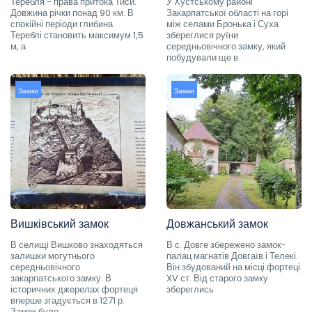
Теребля - права притока Тиси.
У Хустському районі
Довжина річки понад 90 км. В
Закарпатської області на горі
спокійні періоди глибина
між селами Бронька і Суха
Тереблі становить максимум 1,5
збереглися руїни
м, а
середньовічного замку, який
побудували ще в
Замки
Замки
Вишківський замок
Довжанський замок
В селищі Вишково знаходяться
В с. Довге збережено замок-
залишки могутнього
палац магнатів Довгаїв і Телекі.
середньовічного
Він збудований на місці фортеці
закарпатського замку. В
XV ст. Від старого замку
історичних джерелах фортеця
збереглись
вперше згадується в 1271 р.
Замок було