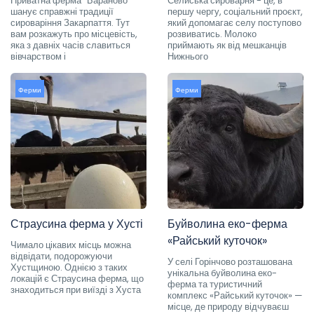
Приватна ферма "Бараново"
Селиська сироварня - це, в
шанує справжні традиції
першу чергу, соціальний проєкт,
сироваріння Закарпаття. Тут
який допомагає селу поступово
вам розкажуть про місцевість,
розвиватись. Молоко
яка з давніх часів славиться
приймають як від мешканців
вівчарством і
Нижнього
Ферми
Ферми
Страусина ферма у Хусті
Буйволина еко-ферма
«Райський куточок»
Чимало цікавих місць можна
відвідати, подорожуючи
У селі Горінчово розташована
Хустщиною. Однією з таких
унікальна буйволина еко-
локацій є Страусина ферма, що
ферма та туристичний
знаходиться при виїзді з Хуста
комплекс «Райський куточок» —
місце, де природу відчуваєш