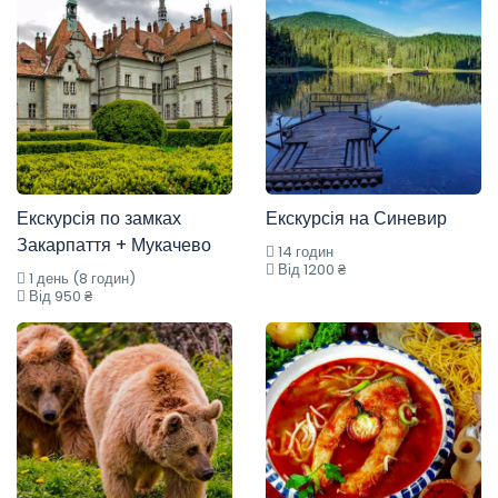
Екскурсія по замках
Екскурсія на Синевир
Закарпаття + Мукачево
14 годин
Від 1200 ₴
1 день (8 годин)
Від 950 ₴