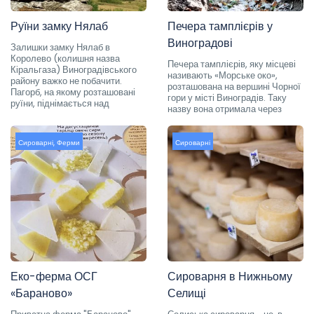
Руїни замку Нялаб
Печера тамплієрів у
Виноградові
Залишки замку Нялаб в
Королево (колишня назва
Печера тамплієрів, яку місцеві
Кіральгаза) Виноградівського
називають «Морське око»,
району важко не побачити.
розташована на вершині Чорної
Пагорб, на якому розташовані
гори у місті Виноградів. Таку
руїни, піднімається над
назву вона отримала через
Сироварні
,
Ферми
Сироварні
Еко-ферма ОСГ
Сироварня в Нижньому
«Бараново»
Селищі