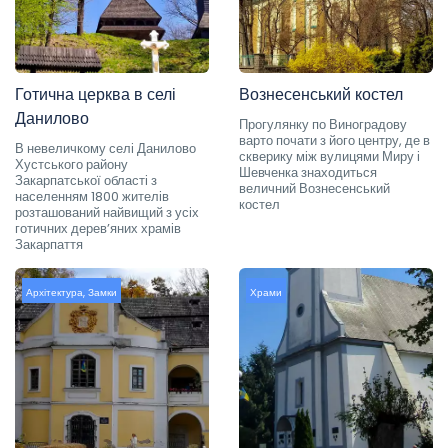
Готична церква в селі
Вознесенський костел
Данилово
Прогулянку по Виноградову
варто почати з його центру, де в
В невеличкому селі Данилово
скверику між вулицями Миру і
Хустського району
Шевченка знаходиться
Закарпатської області з
величний Вознесенський
населенням 1800 жителів
костел
розташований найвищий з усіх
готичних дерев’яних храмів
Закарпаття
Архітектура
,
Замки
Храми