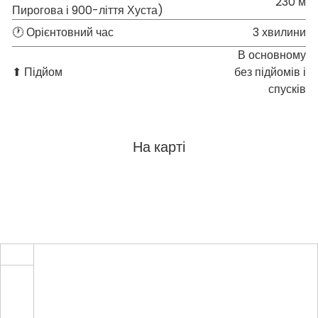
230 м
Пирогова і 900-ліття Хуста)
🕐 Орієнтовний час
3 хвилини
В основному
⬆ Підйом
без підйомів і
спусків
На карті