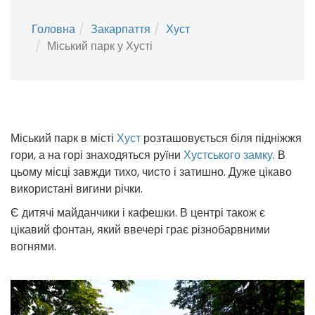
Головна
Закарпаття
Хуст
Міський парк у Хусті
Міський парк в місті
Хуст
розташовується біля підніжжя
гори, а на горі знаходяться руїни
Хустського замку
. В
цьому місці завжди тихо, чисто і затишно. Дуже цікаво
використані вигини річки.
Є дитячі майданчики і кафешки. В центрі також є
цікавий фонтан, який ввечері грає різнобарвними
вогнями.