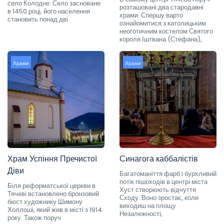
село Колодне. Село засноване
розташовані два стародавні
в 1450 році, його населення
храми. Спершу варто
становить понад дві
ознайомитися з католицьким
неоготичним костелом Святого
короля Іштвана (Стефана),
Храми
Храми
Храм Успіння Пречистої
Синагога каббалістів
Діви
Багатоманіття фарб і бурхливий
потік пішоходів в центрі міста
Біля реформатської церкви в
Хуст створюють відчуття
Тячеві встановлено бронзовий
Сходу. Воно зростає, коли
бюст художнику Шимону
виходиш на площу
Холлоші, який жив в місті з 1914
Незалежності,
року. Також поруч