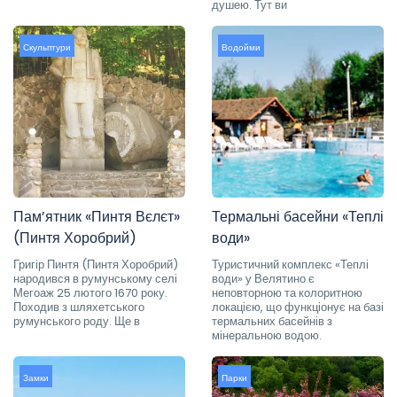
душею. Тут ви
Скульптури
Водойми
Пам’ятник «Пинтя Вєлєт»
Термальні басейни «Теплі
(Пинтя Хоробрий)
води»
Григір Пинтя (Пинтя Хоробрий)
Туристичний комплекс «Теплі
народився в румунському селі
води» у Велятино є
Мегоаж 25 лютого 1670 року.
неповторною та колоритною
Походив з шляхетського
локацією, що функціонує на базі
румунського роду. Ще в
термальних басейнів з
мінеральною водою.
Замки
Парки