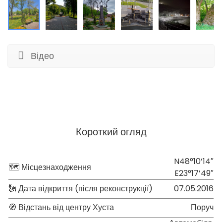
Відео
Короткий огляд
N48°10’14″
🗺 Місцезнаходження
E23°17’49″
🗽 Дата відкриття (після реконструкції)
07.05.2016
🧭 Відстань від центру Хуста
Поруч