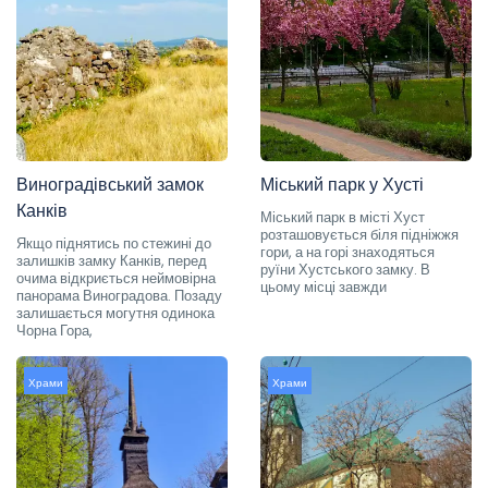
Виноградівський замок
Міський парк у Хусті
Канків
Міський парк в місті Хуст
розташовується біля підніжжя
Якщо піднятись по стежині до
гори, а на горі знаходяться
залишків замку Канків, перед
руїни Хустського замку. В
очима відкриється неймовірна
цьому місці завжди
панорама Виноградова. Позаду
залишається могутня одинока
Чорна Гора,
Храми
Храми