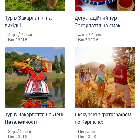
Тур в Закарпаття на
Дегустаційний тур:
вихідні
Закарпаття на смак
3 дні / 2 ночі
4 дні / 3 ночі
Від 3691 ₴
Від 5999 ₴
Тур в Закарпаття на День
Екскурсія з фотографом
Незалежності
по Карпатах
3 дні/ 2 ночі
Під запит
Від 2391 ₴
Від 1100 ₴