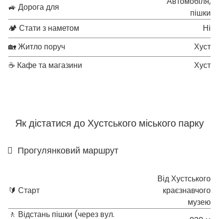
Автомобіля,
🚙 Дорога для
пішки
🏕 Стати з наметом
Ні
🏡 Житло поруч
Хуст
☕ Кафе та магазини
Хуст
Як дістатися до Хустського міського парку
Прогулянковий маршрут
Від Хустського
🔰 Старт
краєзнавчого
музею
🚶 Відстань пішки (через вул.