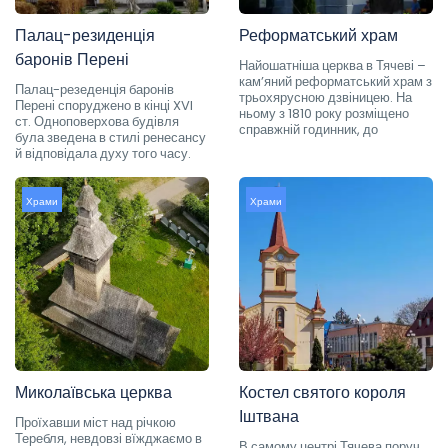
Палац-резиденція
Реформатський храм
баронів Перені
Найошатніша церква в Тячеві –
кам’яний реформатський храм з
Палац-резеденція баронів
трьохярусною дзвіницею. На
Перені споруджено в кінці XVI
ньому з 1810 року розміщено
ст. Одноповерхова будівля
справжній годинник, до
була зведена в стилі ренесансу
й відповідала духу того часу.
Храми
Храми
Миколаївська церква
Костел святого короля
Іштвана
Проїхавши міст над річкою
Теребля, невдовзі вїжджаємо в
В самому центрі Тячева поруч