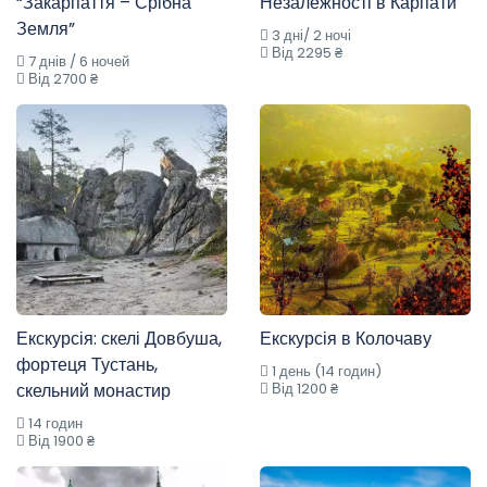
“Закарпаття – Срібна
Незалежності в Карпати
Земля”
3 дні/ 2 ночі
Від 2295 ₴
7 днів / 6 ночей
Від 2700 ₴
Екскурсія: скелі Довбуша,
Екскурсія в Колочаву
фортеця Тустань,
1 день (14 годин)
скельний монастир
Від 1200 ₴
14 годин
Від 1900 ₴