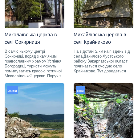
Миколаївська церква в
Михайлівська церква в
селі Сокирниця
селі Крайниково
В самісінькому центрі
На відстані 2 км на південь від
Сокирниці, поряд з кам’яним
села Данилово Хустського
православним храмом Успіння
району Закарпатської області
Богородиці, туристи можуть
починається сусіднє село –
помилуватись красою готичної
Крайниково. Тут доведеться
Миколаївської церкви. Поруч з
Замки
Гори