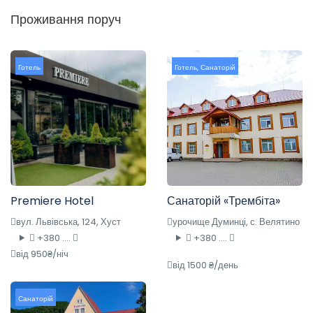
Проживання поруч
Готель
Готель
,
Санаторій
Premiere Hotel
Санаторій «Трембіта»
вул. Львівська, 124, Хуст
урочище Думинці, с. Велятино
+380 ....
+380 ....
від 950₴/ніч
від 1500 ₴/день
Санаторій