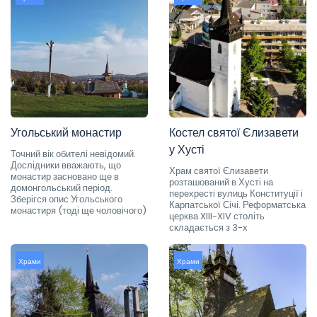
Угольський монастир
Костел святої Єлизавети
у Хусті
Точний вік обителі невідомий.
Дослідники вважають, що
Храм святої Єлизавети
монастир засновано ще в
розташований в Хусті на
домонгольський період.
перехресті вулиць Конституції і
Зберігся опис Угольського
Карпатської Січі. Реформатська
монастиря (тоді ще чоловічого)
церква XIII-XIV століть
складається з 3-х
Храми
Храми