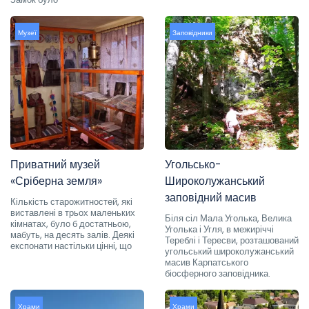
Музеї
Заповідники
Приватний музей
Угольсько-
«Сріберна земля»
Широколужанський
заповідний масив
Кількість старожитностей, які
виставлені в трьох маленьких
Біля сіл Мала Уголька, Велика
кімнатах, було б достатньою,
Уголька і Угля, в межиріччі
мабуть, на десять залів. Деякі
Тереблі і Тересви, розташований
експонати настільки цінні, що
угольський широколужанський
масив Карпатського
біосферного заповідника.
Храми
Храми