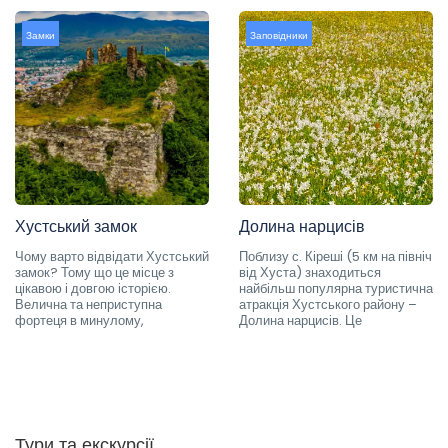
Замки
Заповідники
Хустський замок
Долина нарцисів
Чому варто відвідати Хустський
Поблизу с. Кіреші (5 км на північ
замок? Тому що це місце з
від Хуста) знаходиться
цікавою і довгою історією.
найбільш популярна туристична
Велична та неприступна
атракція Хустського району –
фортеця в минулому,
Долина нарцисів. Це
Тури та екскурсії