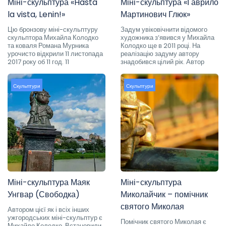
Міні-скульптура «Hasta
Міні-скульптура «Гаврило
la vista, Lenin!»
Мартинович Глюк»
Цю бронзову міні-скульптуру
Задум увіковічнити відомого
скульптора Михайла Колодко
художника з’явився у Михайла
та коваля Романа Мурника
Колодко ще в 2011 році. На
урочисто відкрили 11 листопада
реалізацію задуму автору
2017 року об 11 год. 11
знадобився цілий рік. Автор
Скульптури
Скульптури
Міні-скульптура Маяк
Міні-скульптура
Унгвар (Свободка)
Миколайчик – помічник
святого Миколая
Автором цієї як і всіх інших
ужгородських міні-скульптур є
Помічник святого Миколая є
Михайло Колодко. Встановили