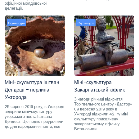
офіційної молдовської
делегації.
Скульптури
Скульптури
Міні-скульптура Іштван
Міні-скульптура
Дендеші – перлина
Закарпатський кіфлик
Ужгорода
З нагоди річниці відкриття
Торігвельного центру «Дастор»
25 серпня 2019 року, в Ужгороді
09 вересня 2019 року в
відкрили міні-скульптуру
Ужгороді відкрили 42-гу міні-
угорського поета Іштвана
скульптуру присвячену
Дендеші. Цю подію приурочили
закарпатському кіфлику.
до дня народження поета, яке
Встановили