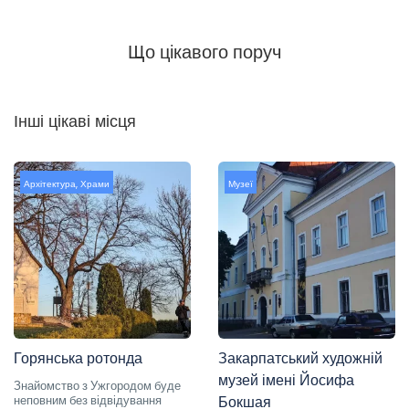
Що цікавого поруч
Інші цікаві місця
Архітектура
,
Храми
Музеї
Горянська ротонда
Закарпатський художній
музей імені Йосифа
Знайомство з Ужгородом буде
неповним без відвідування
Бокшая