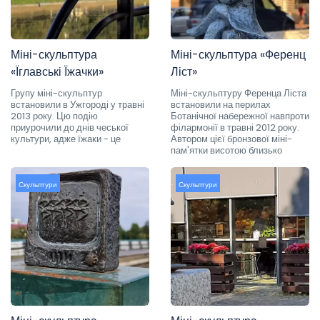
Міні-скульптура
Міні-скульптура «Ференц
«Їглавські Їжачки»
Ліст»
Групу міні-скульптур
Міні-скульптуру Ференца Ліста
встановили в Ужгороді у травні
встановили на перилах
2013 року. Цю подію
Ботанічної набережної навпроти
приурочили до днів чеської
філармонії в травні 2012 року.
культури, адже їжаки - це
Автором цієї бронзової міні-
пам'ятки висотою близько
Скульптури
Скульптури