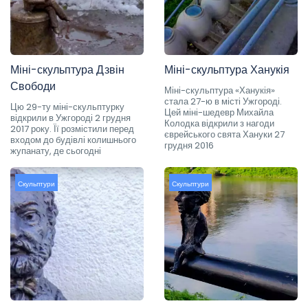
Міні-скульптура Дзвін
Міні-скульптура Ханукія
Свободи
Міні-скульптура «Ханукія»
стала 27-ю в місті Ужгороді.
Цю 29-ту міні-скульптурку
Цей міні-шедевр Михайла
відкрили в Ужгороді 2 грудня
Колодка відкрили з нагоди
2017 року. Її розмістили перед
єврейського свята Хануки 27
входом до будівлі колишнього
грудня 2016
жупанату, де сьогодні
Скульптури
Скульптури