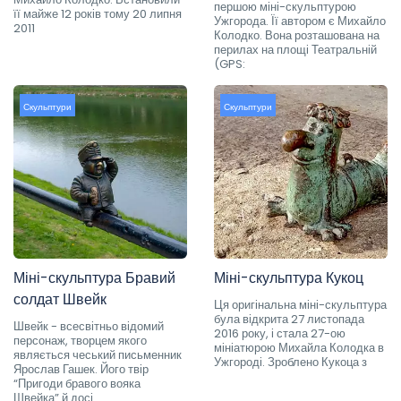
першою міні-скульптурою
її майже 12 років тому 20 липня
Ужгорода. Її автором є Михайло
2011
Колодко. Вона розташована на
перилах на площі Театральній
(GPS:
Скульптури
Скульптури
Міні-скульптура Бравий
Міні-скульптура Кукоц
солдат Швейк
Ця оригінальна міні-скульптура
була відкрита 27 листопада
Швейк - всесвітньо відомий
2016 року, і стала 27-ою
персонаж, творцем якого
мініатюрою Михайла Колодка в
являється чеський письменник
Ужгороді. Зроблено Кукоца з
Ярослав Гашек. Його твір
“Пригоди бравого вояка
Швейка” й досі