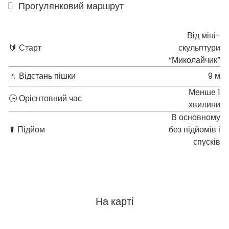
Прогулянковий маршрут
Від міні-
🔰 Старт
скульптури
“Миколайчик”
🚶 Відстань пішки
9 м
Менше 1
🕒 Орієнтовний час
хвилини
В основному
⬆ Підйом
без підйомів і
спусків
На карті