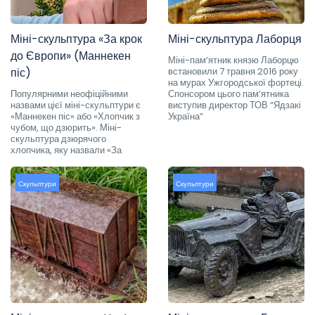
Міні-скульптура «За крок
Міні-скульптура Лаборця
до Європи» (Маннекен
Міні-пам’ятник князю Лаборцю
піс)
встановили 7 травня 2016 року
на мурах Ужгородської фортеці.
Популярними неофіційними
Спонсором цього пам’ятника
назвами цієї міні-скульптури є
виступив директор ТОВ “Ядзакі
«Маннекен піс» або «Хлопчик з
Україна”
чубом, що дзюрить». Міні-
скульптура дзюрячого
хлопчика, яку назвали «За
Скульптури
Скульптури