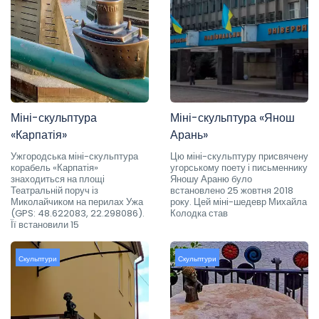
Міні-скульптура
Міні-скульптура «Янош
«Карпатія»
Арань»
Ужгородська міні-скульптура
Цю міні-скульптуру присвячену
корабель «Карпатія»
угорському поету і письменнику
знаходиться на площі
Яношу Араню було
Театральній поруч із
встановлено 25 жовтня 2018
Миколайчиком на перилах Ужа
року. Цей міні-шедевр Михайла
(GPS: 48.622083, 22.298086).
Колодка став
Її встановили 15
Скульптури
Скульптури