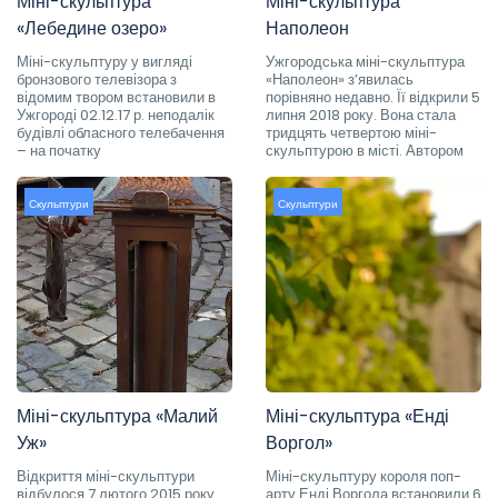
Міні-скульптура
Міні-скульптура
«Лебедине озеро»
Наполеон
Міні-скульптуру у вигляді
Ужгородська міні-скульптура
бронзового телевізора з
«Наполеон» з’явилась
відомим твором встановили в
порівняно недавно. Її відкрили 5
Ужгороді 02.12.17 р. неподалік
липня 2018 року. Вона стала
будівлі обласного телебачення
тридцять четвертою міні-
– на початку
скульптурою в місті. Автором
Скульптури
Скульптури
Міні-скульптура «Малий
Міні-скульптура «Енді
Уж»
Воргол»
Відкриття міні-скульптури
Міні-скульптуру короля поп-
відбулося 7 лютого 2015 року.
арту Енді Воргола встановили 6