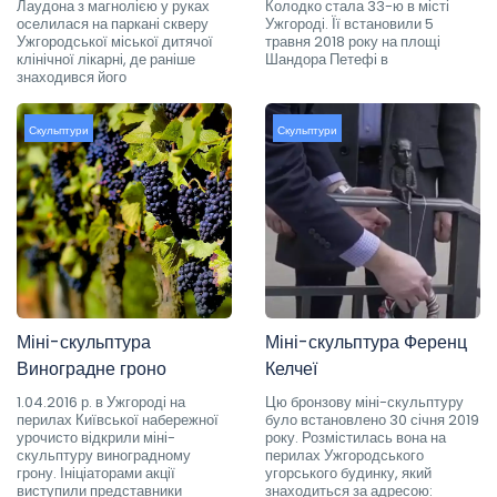
Лаудона з магнолією у руках
Колодко стала 33-ю в місті
оселилася на паркані скверу
Ужгороді. Її встановили 5
Ужгородської міської дитячої
травня 2018 року на площі
клінічної лікарні, де раніше
Шандора Петефі в
знаходився його
Скульптури
Скульптури
Міні-скульптура
Міні-скульптура Ференц
Виноградне гроно
Келчеї
1.04.2016 р. в Ужгороді на
Цю бронзову міні-скульптуру
перилах Київської набережної
було встановлено 30 січня 2019
урочисто відкрили міні-
року. Розмістилась вона на
скульптуру виноградному
перилах Ужгородського
грону. Ініціаторами акції
угорського будинку, який
виступили представники
знаходиться за адресою: