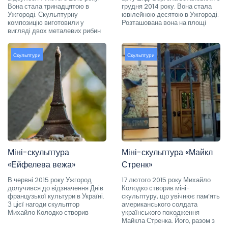
Вона стала тринадцятою в
грудня 2014 року. Вона стала
Ужгороді. Скульптурну
ювілейною десятою в Ужгороді.
композицію виготовили у
Розташована вона на площі
вигляді двох металевих рибин
Скульптури
Скульптури
Міні-скульптура
Міні-скульптура «Майкл
«Ейфелева вежа»
Стренк»
В червні 2015 року Ужгород
17 лютого 2015 року Михайло
долучився до відзначення Днів
Колодко створив міні-
французької культури в Україні.
скульптуру, що увічнює пам’ять
З цієї нагоди скульптор
американського солдата
Михайло Колодко створив
українського походження
Майкла Стренка. Його, разом з