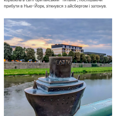
прибути в Нью-Йорк, зіткнувся з айсбергом і затонув.