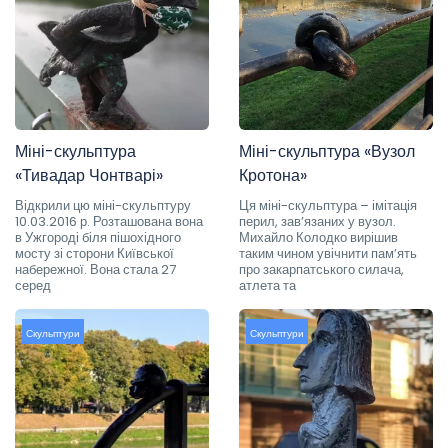
Міні-скульптура
Міні-скульптура «Вузол
«Тивадар Чонтварі»
Кротона»
Відкрили цю міні-скульптуру
Ця міні-скульптура – імітація
10.03.2016 р. Розташована вона
перил, зав’язаних у вузол.
в Ужгороді біля пішохідного
Михайло Колодко вирішив
мосту зі сторони Київської
таким чином увічнити пам’ять
набережної. Вона стала 27
про закарпатського силача,
серед
атлета та
Скульптури
Скульптури