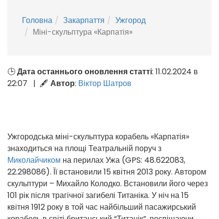
Головна
Закарпаття
Ужгород
Міні-скульптура «Карпатія»
🕒
Дата останнього оновлення статті
: 11.02.2024 в
22:07 | 🖋
Автор
:
Віктор Шатров
Ужгородська міні-скульптура корабель «Карпатія»
знаходиться на площі Театральній поруч з
Миколайчиком
на перилах Ужа (GPS: 48.622083,
22.298086). Її встановили 15 квітня 2013 року. Автором
скульптури – Михайло Колодко. Встановили його через
101 рік після трагічної загибелі Титаніка. У ніч на 15
квітня 1912 року в той час найбільший пасажирський
корабель в світі британський “Титанік”, поспішаючи