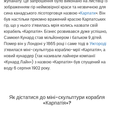
жупанату. Це запрошення було виконано на листівці із
зображенням гір неймовірної краси та незвичною для
сина канадського лісоторговця назвою «
Карпати
». Він
був настільки приємно вражений красою Карпатських
гір, що у нього з’явилась мрія колись назвати свій
корабель «Карпатія». Бізнес розвивався дуже успішно,
Самюел Кунард став мільйонером і батьком 9 дітей.
Помер він у Лондоні у 1865 році і саме тоді в
Ужгороді
з’явилася міні-скульптура кораблю-мрії «Карпатія», а
новий кунардер (так називали лайнери компанії
«Кунард Лайн») з назвою «Карпатія» був спущений на
воду 6 серпня 1902 року.
Як дістатися до міні-скульптури корабля
«Карпатія»?