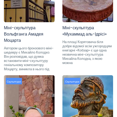
Міні-скульптура
Міні-скульптура
Вольфганга Амадея
«Мухаммад аль-Ідрісі»
Моцарта
На площі Корятовича біля
добре відомої всім ужгородцям
Автором цього бронзового міні-
книгарні «Кобзар» є ще одна
шедевру є Михайло Колодко.
незвична міні-скульптура
Він розповідав, що думка
Михайла Колодка, з якою
встановити міні-скульптуру
можна
геніальному композитору
Моцарту, виникла в нього під
Скульптури
Скульптури