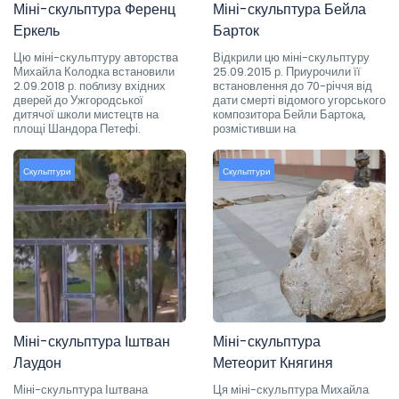
Міні-скульптура Ференц
Міні-скульптура Бейла
Еркель
Барток
Цю міні-скульптуру авторства
Відкрили цю міні-скульптуру
Михайла Колодка встановили
25.09.2015 р. Приурочили її
2.09.2018 р. поблизу вхідних
встановлення до 70-річчя від
дверей до Ужгородської
дати смерті відомого угорського
дитячої школи мистецтв на
композитора Бейли Бартока,
площі Шандора Петефі.
розмістивши на
Скульптури
Скульптури
Міні-скульптура Іштван
Міні-скульптура
Лаудон
Метеорит Княгиня
Міні-скульптура Іштвана
Ця міні-скульптура Михайла