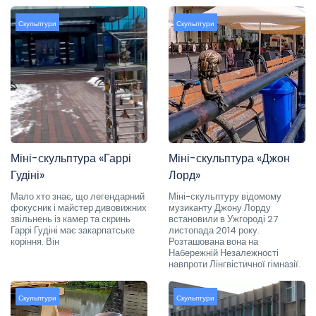
Скульптури
Скульптури
Міні-скульптура «Гаррі
Міні-скульптура «Джон
Гудіні»
Лорд»
Мало хто знає, що легендарний
Міні-скульптуру відомому
фокусник і майстер дивовижних
музиканту Джону Лорду
звільнень із камер та скринь
встановили в Ужгороді 27
Гаррі Гудіні має закарпатське
листопада 2014 року.
коріння. Він
Розташована вона на
Набережній Незалежності
навпроти Лінгвістичної гімназії.
Скульптури
Скульптури