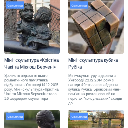
Скульптури
Скульптури
Міні-скульптура «Крістіна
Міні-скульптура кубика
Чакі та Міклош Берчені»
Рубіка
Урочисте відкриття цього
Міні-скульптуру відкрили в
романтичного пам’ятника
Ужгороді 22.12.2014 року з
відбулося в Ужгороді 14.12.2015
нагоди 40-річчя винайдення
року. Міні-скульптура «Крістіна
кубика Рубіка. Бронзовий міні-
Чакі та Міклош Берчені» стала
пам’ятник розташований на
26 шедевром скульптора
перилах “консульських” сходів
до
Скульптури
Скульптури