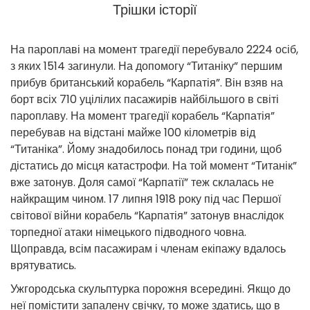
Трішки історії
На пароплаві на момент трагедії перебувало 2224 осіб,
з яких 1514 загинули. На допомогу “Титаніку” першим
прибув британський корабель “Карпатія”. Він взяв на
борт всіх 710 уцілілих пасажирів найбільшого в світі
пароплаву. На момент трагедії корабель “Карпатія”
перебував на відстані майже 100 кілометрів від
“Титаніка”. Йому знадобилось понад три години, щоб
дістатись до місця катастрофи. На той момент “Титанік”
вже затонув. Доля самої “Карпатії” теж склалась не
найкращим чином. 17 липня 1918 року під час Першої
світової війни корабель “Карпатія” затонув внаслідок
торпедної атаки німецького підводного човна.
Щоправда, всім пасажирам і членам екіпажу вдалось
врятуватись.
Ужгородська скульптурка порожня всередині. Якщо до
неї помістити запалену свічку, то може здатись, що в