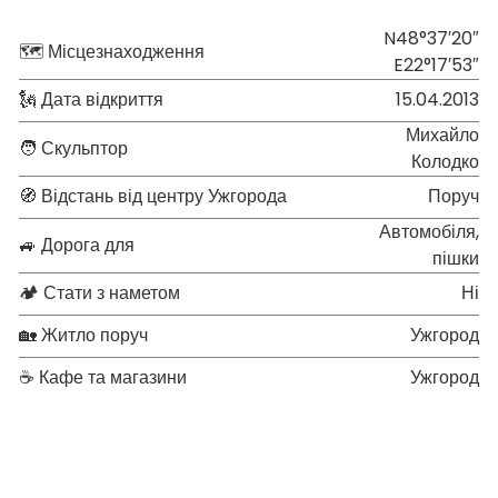
N48°37′20″
🗺 Місцезнаходження
E22°17′53″
🗽 Дата відкриття
15.04.2013
Михайло
🧑 Скульптор
Колодко
🧭 Відстань від центру Ужгорода
Поруч
Автомобіля,
🚙 Дорога для
пішки
🏕 Стати з наметом
Ні
🏡 Житло поруч
Ужгород
☕ Кафе та магазини
Ужгород