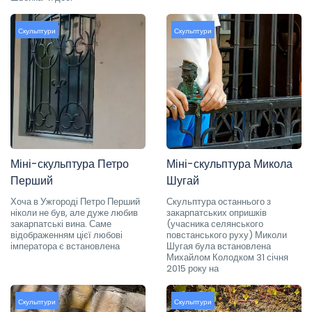
Скульптури
Скульптури
Міні-скульптура Петро
Міні-скульптура Микола
Перший
Шугай
Хоча в Ужгороді Петро Перший
Скульптура останнього з
ніколи не був, але дуже любив
закарпатських опришків
закарпатські вина. Саме
(учасника селянського
відображенням цієї любові
повстанського руху) Миколи
імператора є встановлена
Шугая була встановлена
Михайлом Колодком 31 січня
2015 року на
Скульптури
Скульптури