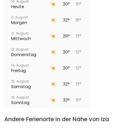
10. August
30°
15°
Heute
11. August
32°
18°
Morgen
12. August
29°
13°
Mittwoch
13. August
30°
12°
Donnerstag
14. August
30°
12°
Freitag
15. August
32°
13°
Samstag
16. August
33°
15°
Sonntag
Andere Ferienorte in der Nähe von Iza