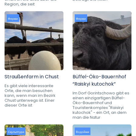
Region, die seit
Ферми
Ферми
Straußenfarm in Chust
Büffel-Öko-Bauernhof
“Raiskyi kutochok”
Es gibt viele interessante
Orte, die man besuchen
Im Dorf Gorintschowo gibt es
kann, wenn man im Bezirk
einen einzigartigen Büffel-
Chust unterwegs ist. Einer
Öko-Bauernhof und
dieser Orte ist
Touristenkomplex "Raiskyi
kutochok" - ein Ort, an dem
man die Natur
Скульптури
Водойми