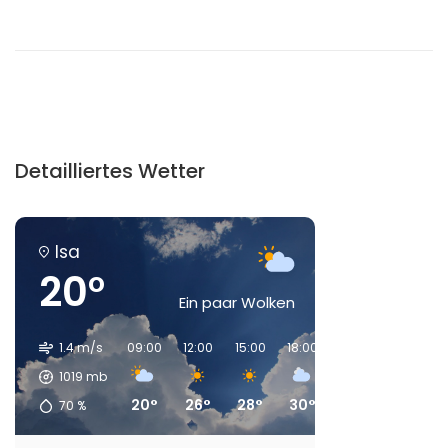
Detailliertes Wetter
Isa
20°
Ein paar Wolken
1.4 m/s
09:00
12:00
15:00
18:00
21:00
00:00
1019
mb
20°
26°
28°
30°
24°
20°
70
%