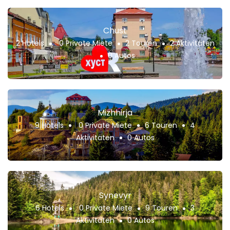
Chust
2 Hotels
0 Private Miete
2 Touren
2 Aktivitäten
0 Autos
Mizhhirja
9 Hotels
0 Private Miete
6 Touren
4
Aktivitäten
0 Autos
Synevyr
6 Hotels
0 Private Miete
9 Touren
3
Aktivitäten
0 Autos