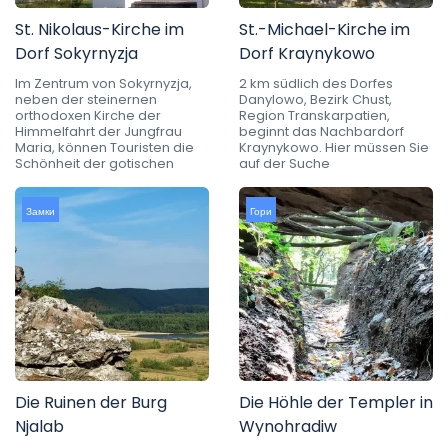
St. Nikolaus-Kirche im
St.-Michael-Kirche im
Dorf Sokyrnyzja
Dorf Kraynykowo
Im Zentrum von Sokyrnyzja,
2 km südlich des Dorfes
neben der steinernen
Danylowo, Bezirk Chust,
orthodoxen Kirche der
Region Transkarpatien,
Himmelfahrt der Jungfrau
beginnt das Nachbardorf
Maria, können Touristen die
Kraynykowo. Hier müssen Sie
Schönheit der gotischen
auf der Suche
Замки
Гори
Die Ruinen der Burg
Die Höhle der Templer in
Njalab
Wynohradiw