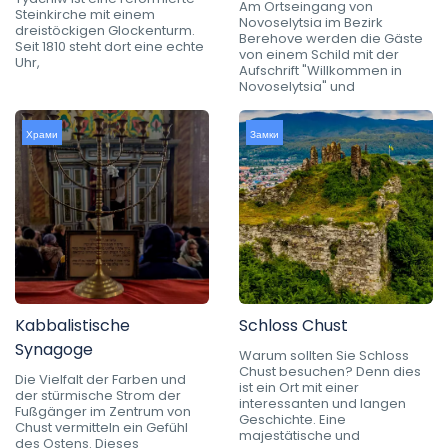
Am Ortseingang von
Steinkirche mit einem
Novoselytsia im Bezirk
dreistöckigen Glockenturm.
Berehove werden die Gäste
Seit 1810 steht dort eine echte
von einem Schild mit der
Uhr,
Aufschrift "Willkommen in
Novoselytsia" und
Храми
Замки
Kabbalistische
Schloss Chust
Synagoge
Warum sollten Sie Schloss
Chust besuchen? Denn dies
Die Vielfalt der Farben und
ist ein Ort mit einer
der stürmische Strom der
interessanten und langen
Fußgänger im Zentrum von
Geschichte. Eine
Chust vermitteln ein Gefühl
majestätische und
des Ostens. Dieses