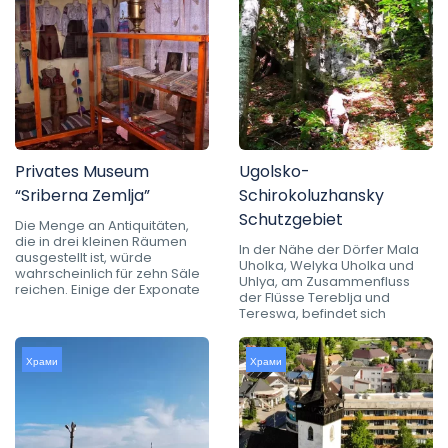
Privates Museum
Ugolsko-
“Sriberna Zemlja”
Schirokoluzhansky
Schutzgebiet
Die Menge an Antiquitäten,
die in drei kleinen Räumen
In der Nähe der Dörfer Mala
ausgestellt ist, würde
Uholka, Welyka Uholka und
wahrscheinlich für zehn Säle
Uhlya, am Zusammenfluss
reichen. Einige der Exponate
der Flüsse Tereblja und
Tereswa, befindet sich
Храми
Храми