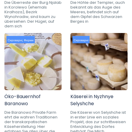
Die Überreste der Burg Njalab
Die Höhle der Templer, auch
in Korolewo (ehemals
bekannt als das Auge des
Kiralhaza), Bezirk
Meeres, befindet sich auf
Wynohradiw, sind kaum zu
dem Gipfel des Schwarzen
übersehen. Der Hügel, auf
Berges in
dem sich
Сироварні
,
Ферми
Сироварні
Öko-Bauernhof
Käserei in Nyzhnye
Baranowo
Selyshche
Die Baranowo Private Farm
Die Käserei von Selyshche ist
ehrt die wahren Traditionen
in erster Linie ein soziales
der transkarpatischen
Projekt, das zur schrittweisen
Käseherstellung. Hier
Entwicklung des Dorfes
erfahren Sie alles über die
beiträgt. Die Milch