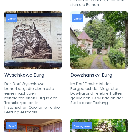
sich die Ruinen
Замки
Замки
Wyschkowo Burg
Dowzhanskyi Burg
Das Dorf Wyschkowo
Im Dorf Dowhe ist der
beherbergt die Überreste
Burgpalast der Magnaten
einer mächtigen
Dowhai und Teleki erhalten
mittelalterlichen Burg in den
geblieben. Es wurde an der
Transkarpatien. In
Stelle einer Festung
historischen Quellen wird die
Festung erstmals
Музеї
Заповідники