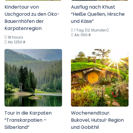
Kindertour von
Ausflug nach Khust
Uschgorod zu den Öko-
“Heiße Quellen, Hirsche
Bauernhöfen der
und Käse”
Karpatenregion
1 Tag (12 Stunden)
Ab 1100 ₴
18 hours
Ab 1250 ₴
Tour in die Karpaten
Wochenendtour:
“Transkarpatien –
Bukovel, Hutsul-Region
Silberland”
und Gobithil