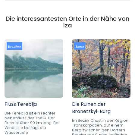
Die interessantesten Orte in der Nähe von
Iza
Водойми
Замки
Fluss Tereblja
Die Ruinen der
Bronetzkyi-Burg
Die Tereblja ist ein rechter
Nebenfluss der Theiß. Der
Im Bezirk Chust in der Region
Fluss ist über 90 km lang. Bei
Transkarpatien, auf einem
Windstille beträgt die
Berg zwischen den Dörfern
Wassertiefe
Bronka und Sucha, befinden