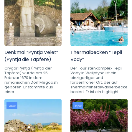
Denkmal “Pyntja Velet”
Thermalbecken “Tepli
(Pyntja die Tapfere)
Vody”
Grygor Pyntja (Pyntja der
Der Touristenkomplex Tepli
Tapfere) wurde am 25.
Vody in Weljatyno ist ein
Februar 1670 in dem
einzigartiger und
rumänischen Dorf Megoazh
farbenfroher Ort, der auf
geboren. Er stammte aus
Thermalmineralwasserbecken
einer
basiert. Er ist ein Highlight
Замки
Парки