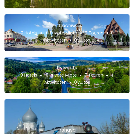
Tjachiw
0 Hotels
0 Private Miete
0 Touren
0
Aktivitäten
0 Autos
Pylypets
9 Hotels
0 Private Miete
7 Touren
4
Aktivitäten
0 Autos
Irshava