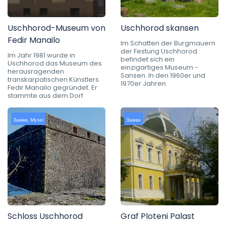
Uschhorod-Museum von
Uschhorod skansen
Fedir Manailo
Im Schatten der Burgmauern
der Festung Uschhorod
Im Jahr 1981 wurde in
befindet sich ein
Uschhorod das Museum des
einzigartiges Museum -
herausragenden
Sansen. In den 1960er und
transkarpatischen Künstlers
1970er Jahren
Fedir Manailo gegründet. Er
stammte aus dem Dorf
Замки
,
Музеї
Замки
Schloss Uschhorod
Graf Ploteni Palast