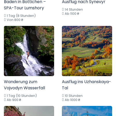
Baden in Bottichen –
Ausflug nach Synevyr
SPA-Tour Lumshory
14 Stunden
Ab 1100 ₴
1 Tag (8 Stunden)
Von 800 ₴
Wanderung zum
Ausflug ins Uzhanskaya-
Vojvodyn Wasserfall
Tal
1 Tag (10 Stunden)
10 Stunden
Ab 900 ₴
Ab 1000 ₴