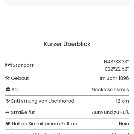
Kurzer Überblick
N48°33′33″
🗺 Standort
E22°22′52″
🛠 Gebaut
Im Jahr 1896
🏛 Stil
Neoklassizismus
🧭 Entfernung von Uschhorod
12 km
🚙 Straße für
Auto und zu Fuß
🏕 Halten Sie mit einem Zelt an
Nein