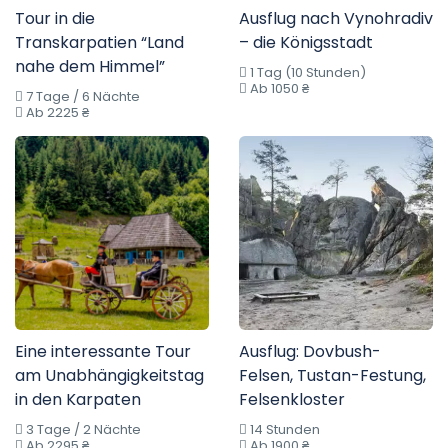
Tour in die
Ausflug nach Vynohradiv
Transkarpatien “Land
– die Königsstadt
nahe dem Himmel”
1 Tag (10 Stunden)
Ab 1050 ₴
7 Tage / 6 Nächte
Ab 2225 ₴
Eine interessante Tour
Ausflug: Dovbush-
am Unabhängigkeitstag
Felsen, Tustan-Festung,
in den Karpaten
Felsenkloster
3 Tage / 2 Nächte
14 Stunden
Ab 2295 ₴
Ab 1900 ₴