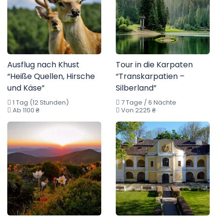
Ausflug nach Khust
Tour in die Karpaten
“Heiße Quellen, Hirsche
“Transkarpatien –
und Käse”
Silberland”
1 Tag (12 Stunden)
7 Tage / 6 Nächte
Ab 1100 ₴
Von 2225 ₴