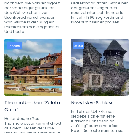
Nachdem die Notwendigkeit
Graf Nandor Ploteni war einer
der Verteidigungsfunktion
der größten Geiger des
des Wahrzeichens von
neunzehnten Jahrhunderts.
Uschhorod verschwunden
Im Jahr 1896 zog Ferdinand
war, wurde in der Burg ein
Ploteni mit seiner großen
Priesterseminar eingerichtet.
Und heute
Водойми
Замки
Thermalbecken “Zolota
Nevytskyi-Schloss
Gora”
Im Tal des Uzh-Flusses
siedelte sich einst eine
Heilendes, heißes
türkische Prinzessin an,
Thermalwasser kommt direkt
„zufällig“ auch eine böse
aus dem Herzen der Erde
Hexe. Die Leute nannten sie
und tritt mit einer Temperatur