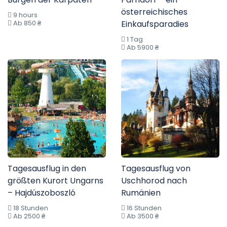
österreichisches
9 hours
Ab 850 ₴
Einkaufsparadies
1 Tag
Ab 5900 ₴
Tagesausflug in den
Tagesausflug von
größten Kurort Ungarns
Uschhorod nach
– Hajdúszoboszló
Rumänien
18 Stunden
16 Stunden
Ab 2500 ₴
Ab 3500 ₴