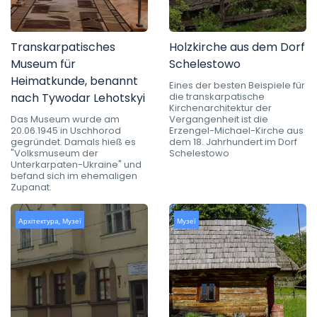
Transkarpatisches
Holzkirche aus dem Dorf
Museum für
Schelestowo
Heimatkunde, benannt
Eines der besten Beispiele für
nach Tywodar Lehotskyi
die transkarpatische
Kirchenarchitektur der
Das Museum wurde am
Vergangenheit ist die
20.06.1945 in Uschhorod
Erzengel-Michael-Kirche aus
gegründet. Damals hieß es
dem 18. Jahrhundert im Dorf
"Volksmuseum der
Schelestowo
Unterkarpaten-Ukraine" und
befand sich im ehemaligen
Zupanat.
Архітектура
,
Музеї
Музеї