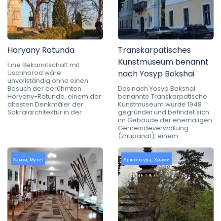
Horyany Rotunda
Transkarpatisches
Kunstmuseum benannt
Eine Bekanntschaft mit
Uschhorod wäre
nach Yosyp Bokshai
unvollständig ohne einen
Besuch der berühmten
Das nach Yosyp Bokshai
Horyany-Rotunde, einem der
benannte Transkarpatische
ältesten Denkmäler der
Kunstmuseum wurde 1948
Sakralarchitektur in der
gegründet und befindet sich
im Gebäude der ehemaligen
Gemeindeverwaltung
(zhupanat), einem
Замки
,
Музеї
Архітектура
,
Храми